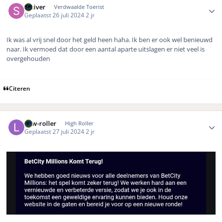
stuiver
Verdwaalde Toerist
Geplaatst
26 juli 2024
2 jr
Ik was al vrij snel door het geld heen haha. Ik ben er ook wel benieuwd
naar. Ik vermoed dat door een aantal aparte uitslagen er niet veel is
overgehouden
Citeren
Author stats
Low-roller
High Roller
Geplaatst
27 juli 2024
2 jr