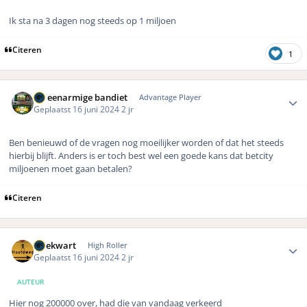
Ik sta na 3 dagen nog steeds op 1 miljoen
Citeren
1
Author stats
De eenarmige bandiet
Advantage Player
Geplaatst
16 juni 2024
2 jr
Ben benieuwd of de vragen nog moeilijker worden of dat het steeds
hierbij blijft. Anders is er toch best wel een goede kans dat betcity
miljoenen moet gaan betalen?
Citeren
Author stats
driekwart
High Roller
Geplaatst
16 juni 2024
2 jr
AUTEUR
Hier nog 200000 over, had die van vandaag verkeerd