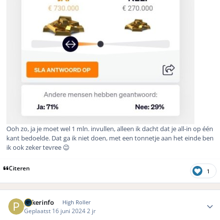
Ooh zo, ja je moet wel 1 mln. invullen, alleen ik dacht dat je all-in op één
kant bedoelde. Dat ga ik niet doen, met een tonnetje aan het einde ben
ik ook zeker tevree 😉
Citeren
1
Author stats
pokerinfo
High Roller
Geplaatst
16 juni 2024
2 jr