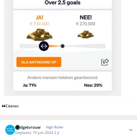
Citeren
Author stats
Budgetvrouw
High Roller
Geplaatst
10 juni 2024
2 jr