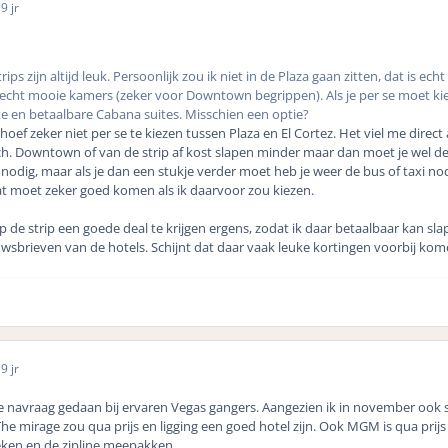
6
9 jr
rips zijn altijd leuk. Persoonlijk zou ik niet in de Plaza gaan zitten, dat is
 echt mooie kamers (zeker voor Downtown begrippen). Als je per se moet kiez
e en betaalbare Cabana suites. Misschien een optie?
 hoef zeker niet per se te kiezen tussen Plaza en El Cortez. Het viel me direc
gisch. Downtown of van de strip af kost slapen minder maar dan moet je wel d
 nodig, maar als je dan een stukje verder moet heb je weer de bus of taxi nod
dat moet zeker goed komen als ik daarvoor zou kiezen.
 de strip een goede deal te krijgen ergens, zodat ik daar betaalbaar kan sl
uwsbrieven van de hotels. Schijnt dat daar vaak leuke kortingen voorbij ko
6
9 jr
ge navraag gedaan bij ervaren Vegas gangers. Aangezien ik in november ook 
he mirage zou qua prijs en ligging een goed hotel zijn. Ook MGM is qua prijs
oeken en de zipline meepakken.