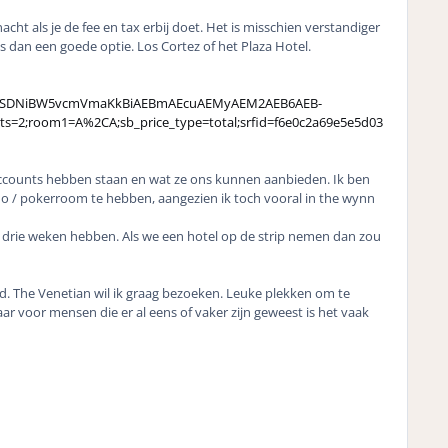
acht als je de fee en tax erbij doet. Het is misschien verstandiger
 dan een goede optie. Los Cortez of het Plaza Hotel.
gJCAlhYSDNiBW5vcmVmaKkBiAEBmAEcuAEMyAEM2AEB6AEB-
lts=2;room1=A%2CA;sb_price_type=total;srfid=f6e0c2a69e5e5d03
accounts hebben staan en wat ze ons kunnen aanbieden. Ik ben
sino / pokerroom te hebben, aangezien ik toch vooral in the wynn
n drie weken hebben. Als we een hotel op de strip nemen dan zou
d. The Venetian wil ik graag bezoeken. Leuke plekken om te
r voor mensen die er al eens of vaker zijn geweest is het vaak