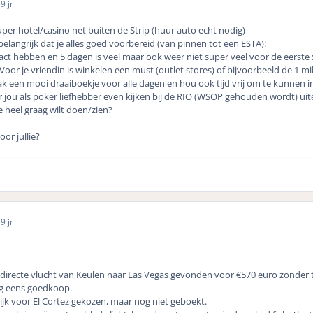
6
9 jr
per hotel/casino net buiten de Strip (huur auto echt nodig)
belangrijk dat je alles goed voorbereid (van pinnen tot een ESTA):
t hebben en 5 dagen is veel maar ook weer niet super veel voor de eerste x
 Voor je vriendin is winkelen een must (outlet stores) of bijvoorbeeld de 1 m
k een mooi draaiboekje voor alle dagen en hou ook tijd vrij om te kunnen i
 jou als poker liefhebber even kijken bij de RIO (WSOP gehouden wordt) u
e heel graag wilt doen/zien?
oor jullie?
6
9 jr
irecte vlucht van Keulen naar Las Vegas gevonden voor €570 euro zonder 
og eens goedkoop.
jk voor El Cortez gekozen, maar nog niet geboekt.