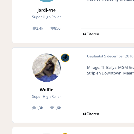
jordi-414
Super High Roller
2,4k
856
posts
Reputation
Citeren
Geplaatst
5 december 201
Mirage, TI, Ballys, MGM Gr
Strip en Downtown. Maar wi
Wolfie
Super High Roller
1,3k
1,6k
posts
Reputation
Citeren