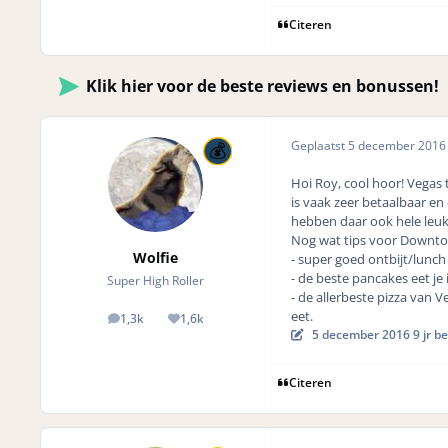
Citeren
Klik hier voor de beste reviews en bonussen!
Geplaatst
5 december 201
Hoi Roy, cool hoor! Vegas t
is vaak zeer betaalbaar en
hebben daar ook hele leuk
Nog wat tips voor Downt
Wolfie
- super goed ontbijt/lunc
- de beste pancakes eet je
Super High Roller
- de allerbeste pizza van V
eet.
1,3k
1,6k
posts
Reputation
5 december 2016
9 jr
be
Citeren