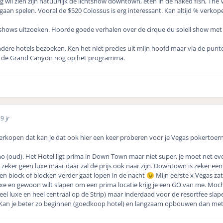
g wil zien zijn natuurlijk de lichtshow downtown, eten in de naked fish, The 
aan spelen. Vooral de $520 Colossus is erg interessant. Kan altijd % verko
shows uitzoeken. Hoorde goede verhalen over de cirque du soleil show me
dere hotels bezoeken. Ken het niet precies uit mijn hoofd maar via de punten 
aat de Grand Canyon nog op het programma.
6
9 jr
verkopen dat kan je dat ook hier een keer proberen voor je Vegas pokertoern
no
(oud). Het Hotel ligt prima in Down Town maar niet super, je moet net ev
zeker geen luxe maar daar zal de prijs ook naar zijn. Downtown is zeker een gaa
t een block of blocken verder gaat lopen in de nacht
Mijn eerste x Vegas zat
😉
xe en gewoon wilt slapen om een prima locatie krijg je een GO van me. Moch
el luxe en heel centraal op de Strip) maar inderdaad voor de resortfee slapen 
an je beter zo beginnen (goedkoop hotel) en langzaam opbouwen dan metee