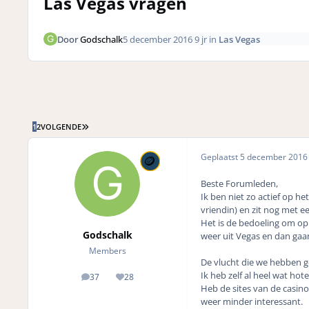
Las Vegas vragen
Door
Godschalk
5 december 2016
9 jr
in
Las Vegas
LAATSTE PAGINA
1
2
VOLGENDE
Geplaatst
5 december 201
Beste Forumleden,
Ik ben niet zo actief op he
vriendin) en zit nog met ee
Het is de bedoeling om op
Godschalk
weer uit Vegas en dan gaan
Members
De vlucht die we hebben g
Ik heb zelf al heel wat ho
37
28
posts
Reputation
Heb de sites van de casin
weer minder interessant.