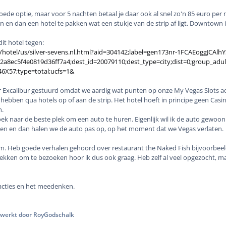
goede optie, maar voor 5 nachten betaal je daar ook al snel zo'n 85 euro per n
n dan een hotel te pakken wat een stukje van de strip af ligt. Downtown is
it hotel tegen:
/hotel/us/silver-sevens.nl.html?aid=304142;label=gen173nr-1FCAEog
a8ec5f4e0819d36ff7a4;dest_id=20079110;dest_type=city;dist=0;group_adu
6X57;type=total;ucfs=1&
ar Excalibur gestuurd omdat we aardig wat punten op onze My Vegas Slots 
s hebben qua hotels op of aan de strip. Het hotel hoeft in principe geen Ca
n.
ek naar de beste plek om een auto te huren. Eigenlijk wil ik de auto gewoo
n en dan halen we de auto pas op, op het moment dat we Vegas verlaten.
kom. Heb goede verhalen gehoord over restaurant the Naked Fish bijvoorbeel
ekken om te bezoeken hoor ik dus ook graag. Heb zelf al veel opgezocht, maa
acties en het meedenken.
werkt door RoyGodschalk