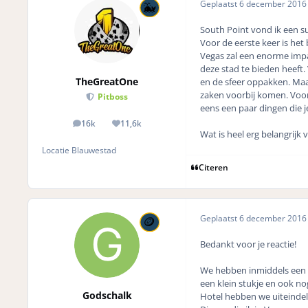
Geplaatst
6 december 201
South Point
vond ik een su
Voor de eerste keer is het 
Vegas zal een enorme impac
deze stad te bieden heeft.
TheGreatOne
en de sfeer oppakken. Maa
zaken voorbij komen. Voor
Pitboss
eens een paar dingen die j
16k
11,6k
posts
Reputation
Wat is heel erg belangrijk v
Locatie
Blauwestad
Citeren
Geplaatst
6 december 201
Bedankt voor je reactie!
We hebben inmiddels een d
een klein stukje en ook n
Godschalk
Hotel hebben we uiteindeli