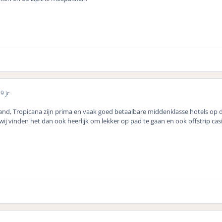
6
9 jr
and, Tropicana zijn prima en vaak goed betaalbare middenklasse hotels op de S
j vinden het dan ook heerlijk om lekker op pad te gaan en ook offstrip cas