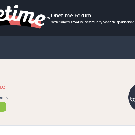
Onetime Forum
Nederland's grootste community voor de spannende 
ce
onus