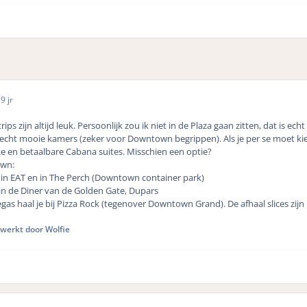
6
9 jr
rips zijn altijd leuk. Persoonlijk zou ik niet in de Plaza gaan zitten, dat is
 echt mooie kamers (zeker voor Downtown begrippen). Als je per se moet kiez
e en betaalbare Cabana suites. Misschien een optie?
own:
h in EAT en in The Perch (Downtown container park)
 in de Diner van de Golden Gate, Dupars
egas haal je bij Pizza Rock (tegenover Downtown Grand). De afhaal slices zij
werkt door Wolfie