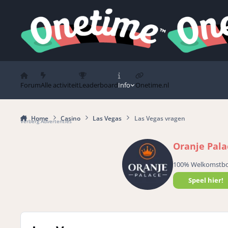
Spring naar bijdragen
Forum
Alle activiteit
Leaderboard
Info
Onetime.nl
Home
Casino
Las Vegas
Las Vegas vragen
Verberg Advertenties
Oranje Pala
100% Welkomstb
Speel hier!