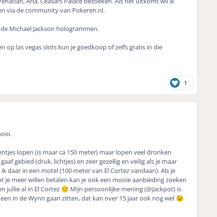
Venatian, Aria, Ceasars Palace bezoeken. Als het uitkomt wil ik
pen via de community van Pokeren.nl.
t de Michael Jackson hologrammen.
op las vegas slots kun je goedkoop of zelfs gratis in die
1
ooi.
entjes lopen (is maar ca 150 meter) maar lopen veel dronken
f gebied (druk, lichtjes) en zeer gezellig en veilig als je maar
 ik daar in een motel (100 meter van El Cortez vandaan). Als je
t je meer willen betalen kan je ook een mooie aanbieding zoeken
jullie al in El Cortez
Mijn persoonlijke mening (@Jackpot) is
🙂
n in de Wynn gaan zitten, dat kan over 15 jaar ook nog wel
😉