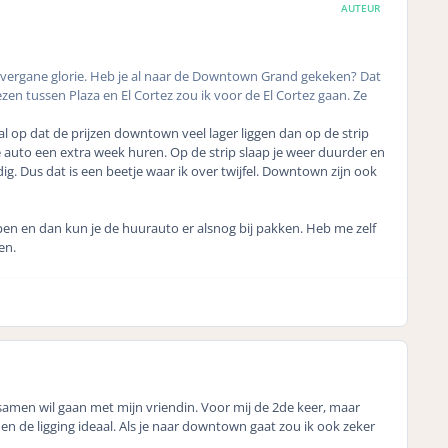
AUTEUR
 echt vergane glorie. Heb je al naar de Downtown Grand gekeken? Dat
en tussen Plaza en El Cortez zou ik voor de El Cortez gaan. Ze
t al op dat de prijzen downtown veel lager liggen dan op de strip
e auto een extra week huren. Op de strip slaap je weer duurder en
ig. Dus dat is een beetje waar ik over twijfel. Downtown zijn ook
apen en dan kun je de huurauto er alsnog bij pakken. Heb me zelf
men.
samen wil gaan met mijn vriendin. Voor mij de 2de keer, maar
 en de ligging ideaal. Als je naar downtown gaat zou ik ook zeker