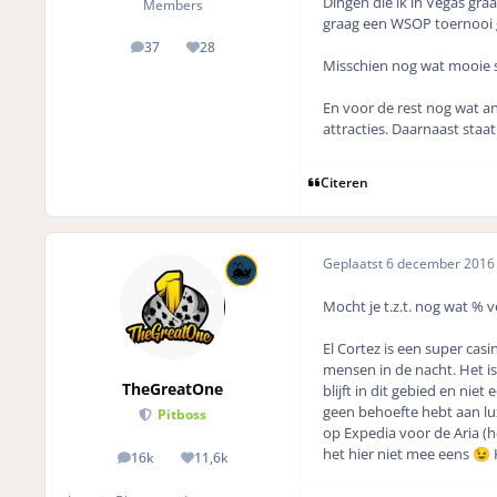
Dingen die ik in Vegas graa
Members
graag een WSOP toernooi g
37
28
posts
Reputation
Misschien nog wat mooie 
En voor de rest nog wat an
attracties. Daarnaast st
Citeren
Geplaatst
6 december 201
Mocht je t.z.t. nog wat % 
El Cortez is een super casi
mensen in de nacht. Het is 
TheGreatOne
blijft in dit gebied en nie
geen behoefte hebt aan lu
Pitboss
op Expedia voor de Aria (he
het hier niet mee eens
K
😉
16k
11,6k
posts
Reputation