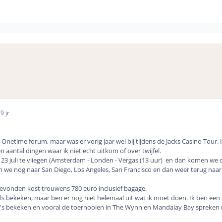
6
9 jr
t Onetime forum, maar was er vorig jaar wel bij tijdens de Jacks Casino Tour. 
n aantal dingen waar ik niet echt uitkom of over twijfel.
 23 juli te vliegen (Amsterdam - Londen - Vergas (13 uur) en dan komen w
 we nog naar San Diego, Los Angeles, San Francisco en dan weer terug naar 
evonden kost trouwens 780 euro inclusief bagage.
tels bekeken, maar ben er nog niet helemaal uit wat ik moet doen. Ik ben een
o's bekeken en vooral de toernooien in The Wynn en Mandalay Bay spreken 