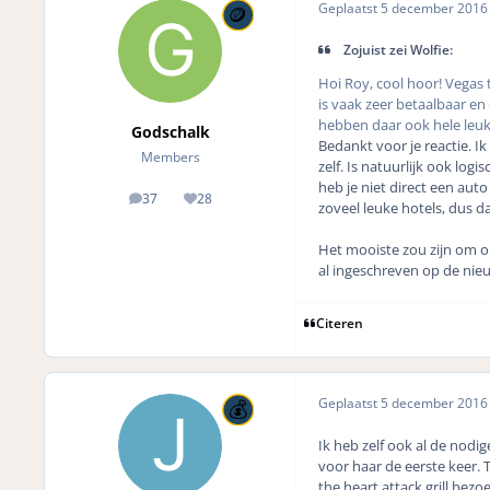
Geplaatst
5 december 201
Zojuist zei Wolfie:
Hoi Roy, cool hoor! Vegas t
is vaak zeer betaalbaar en
hebben daar ook hele leuk
Godschalk
Bedankt voor je reactie. Ik
Members
zelf. Is natuurlijk ook lo
heb je niet direct een auto
37
28
posts
Reputation
zoveel leuke hotels, dus 
Het mooiste zou zijn om op
al ingeschreven op de nie
Citeren
Geplaatst
5 december 201
Ik heb zelf ook al de nodi
voor haar de eerste keer. T
the heart attack grill bez