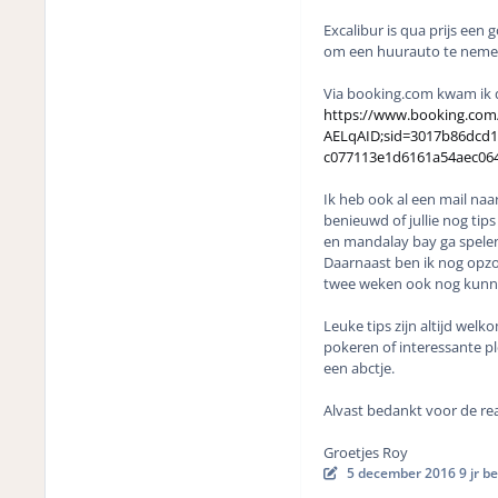
Excalibur is qua prijs een 
om een huurauto te nemen e
Via booking.com kwam ik d
https://www.booking.com
AELqAID;sid=3017b86dcd12
c077113e1d6161a54aec064
Ik heb ook al een mail na
benieuwd of jullie nog tip
en mandalay bay ga spele
Daarnaast ben ik nog opzo
twee weken ook nog kunne
Leuke tips zijn altijd wel
pokeren of interessante pl
een abctje.
Alvast bedankt voor de re
Groetjes Roy
5 december 2016
9 jr
be