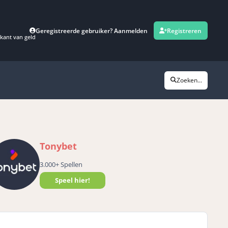
Geregistreerde gebruiker? Aanmelden
Registreren
kant van geld
Zoeken...
Tonybet
3.000+ Spellen
Speel hier!