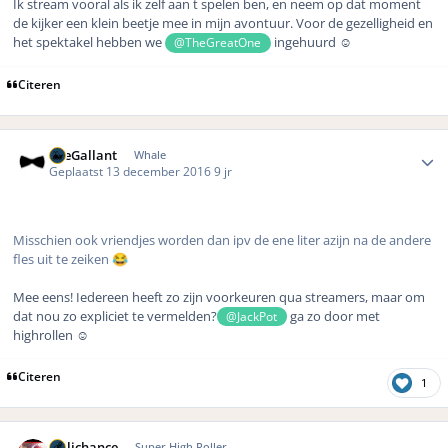
Ik stream vooral als ik zelf aan t spelen ben, en neem op dat moment
de kijker een klein beetje mee in mijn avontuur. Voor de gezelligheid en
het spektakel hebben we
ingehuurd ☺️
@TheGreatOne
Citeren
Author stats
TheGallant
Whale
Geplaatst
13 december 2016
9 jr
Misschien ook vriendjes worden dan ipv de ene liter azijn na de andere
fles uit te zeiken
😂
Mee eens! Iedereen heeft zo zijn voorkeuren qua streamers, maar om
dat nou zo expliciet te vermelden?
ga zo door met
@JackPot
highrollen ☺️
Citeren
1
Author stats
Hillichance
Super High Roller