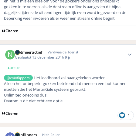
en het is mis een idee om voor de gokkers onder ons onbeperkt
gokken in te voeren als de de stream ofline is aangezien dit bijna
dagelijks tijdens de uitzendingen tijdelijk even word ingevoerd en de
beperking weer invoeren als er weer een stream online begint
Citeren
Author stats
nietmeeractief
Verdwaalde Toerist
Geplaatst
13 december 2016
9 jr
AUTEUR
Het leadboard zal naar gekeken worden..
@coinflippers
Alleen het onbeperkt gokken betekend dat mensen een bot kunnen
inzetten die het MartinGale systeem gebruikt.
Unlimited onecoins dus.
Daarom is dit niet echt een optie.
Citeren
1
Author stats
coinflippers
High Roller