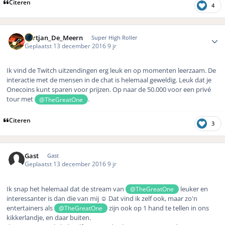
Citeren
4
Author stats
Gertjan_De_Meern
Super High Roller
Geplaatst
13 december 2016
9 jr
Ik vind de Twitch uitzendingen erg leuk en op momenten leerzaam. De
interactie met de mensen in de chat is helemaal geweldig. Leuk dat je
Onecoins kunt sparen voor prijzen. Op naar de 50.000 voor een privé
tour met
.
@TheGreatOne
Citeren
3
Gast
Gast
Geplaatst
13 december 2016
9 jr
Ik snap het helemaal dat de stream van
leuker en
@TheGreatOne
interessanter is dan die van mij ☺️ Dat vind ik zelf ook, maar zo'n
entertainers als
zijn ook op 1 hand te tellen in ons
@TheGreatOne
kikkerlandje, en daar buiten.