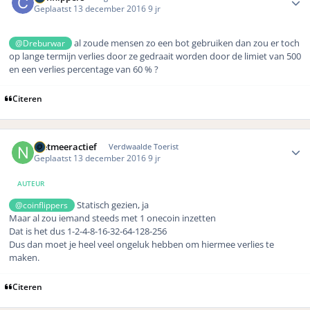
Geplaatst
13 december 2016
9 jr
al zoude mensen zo een bot gebruiken dan zou er toch
@Dreburwar
op lange termijn verlies door ze gedraait worden door de limiet van 500
en een verlies percentage van 60 % ?
Citeren
Author stats
nietmeeractief
Verdwaalde Toerist
Geplaatst
13 december 2016
9 jr
AUTEUR
Statisch gezien, ja
@coinflippers
Maar al zou iemand steeds met 1 onecoin inzetten
Dat is het dus 1-2-4-8-16-32-64-128-256
Dus dan moet je heel veel ongeluk hebben om hiermee verlies te
maken.
Citeren