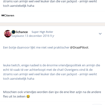
strams van armijn wel veel leuker dan die van jackpot - armijn werkt
toch aanstekelijk haha
Citeren
Author stats
Hillichance
Super High Roller
Geplaatst
13 december 2016
9 jr
Een botje daarvoor lijkt me niet veel praktischer
@DraaiPiloot
.
leuke twitch, enige nadeel is de énorme vriendjespolitiek en armijn die
echt té vaak té ver achterloopt met de chat! Overigens vind ik de
strams van armijn wel veel leuker dan die van jackpot - armijn werkt
toch aanstekelijk haha
Misschien ook vriendjes worden dan ipv de ene liter azijn na de andere
fles uit te zeiken
😂