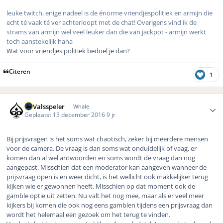
leuke twitch, enige nadeel is de énorme vriendjespolitiek en armijn die
echt té vaak té ver achterloopt met de chat! Overigens vind ik de
strams van armijn wel veel leuker dan die van jackpot - armijn werkt
toch aanstekelijk haha
Wat voor vriendjes politiek bedoel je dan?
Citeren
1
Author stats
DeValsspeler
Whale
Geplaatst
13 december 2016
9 jr
Bij prijsvragen is het soms wat chaotisch, zeker bij meerdere mensen
voor de camera. De vraag is dan soms wat onduidelijk of vaag, er
komen dan al wel antwoorden en soms wordt de vraag dan nog
aangepast. Misschien dat een moderator kan aangeven wanneer de
prijsvraag open is en weer dicht, is het wellicht ook makkelijker terug
kijken wie er gewonnen heeft. Misschien op dat moment ook de
gamble optie uit zetten. Nu valt het nog mee, maar als er veel meer
kijkers bij komen die ook nog eens gamblen tijdens een prijsvraag dan
wordt het helemaal een gezoek om het terug te vinden.