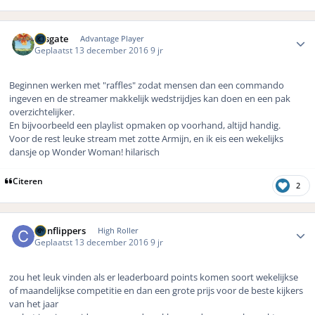
Author stats
Fosgate
Advantage Player
Geplaatst
13 december 2016
9 jr
Beginnen werken met "raffles" zodat mensen dan een commando
ingeven en de streamer makkelijk wedstrijdjes kan doen en een pak
overzichtelijker.
En bijvoorbeeld een playlist opmaken op voorhand, altijd handig.
Voor de rest leuke stream met zotte Armijn, en ik eis een wekelijks
dansje op Wonder Woman! hilarisch
Citeren
2
Author stats
coinflippers
High Roller
Geplaatst
13 december 2016
9 jr
zou het leuk vinden als er leaderboard points komen soort wekelijkse
of maandelijkse competitie en dan een grote prijs voor de beste kijkers
van het jaar