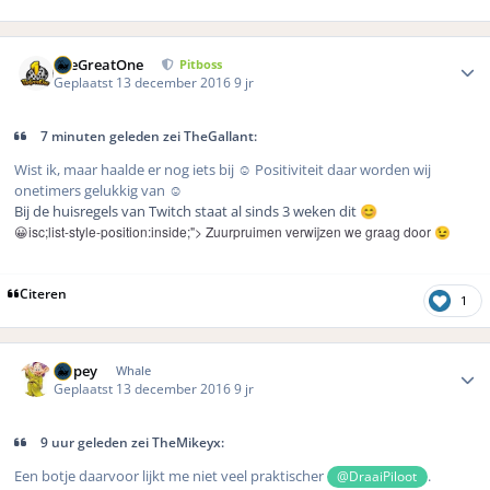
Author stats
TheGreatOne
Pitboss
Geplaatst
13 december 2016
9 jr
7 minuten geleden zei TheGallant:
Wist ik, maar haalde er nog iets bij ☺️ Positiviteit daar worden wij
onetimers gelukkig van ☺️
Bij de huisregels van Twitch staat al sinds 3 weken dit
😊
😀isc;list-style-position:inside;"> Zuurpruimen verwijzen we graag door
😉
Citeren
1
Author stats
Dopey
Whale
Geplaatst
13 december 2016
9 jr
9 uur geleden zei TheMikeyx:
Een botje daarvoor lijkt me niet veel praktischer
.
@DraaiPiloot