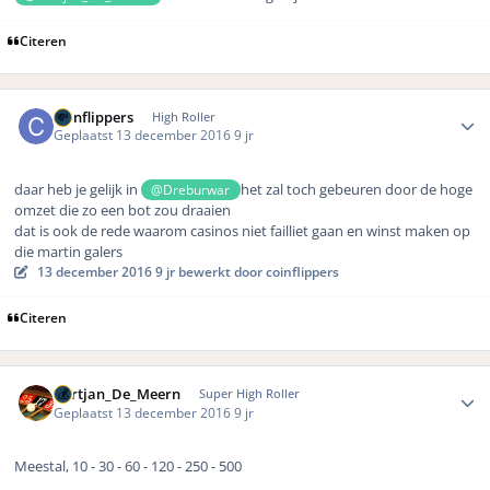
Citeren
Author stats
coinflippers
High Roller
Geplaatst
13 december 2016
9 jr
daar heb je gelijk in
het zal toch gebeuren door de hoge
@Dreburwar
omzet die zo een bot zou draaien
dat is ook de rede waarom casinos niet failliet gaan en winst maken op
die martin galers
13 december 2016
9 jr
bewerkt door coinflippers
Citeren
Author stats
Gertjan_De_Meern
Super High Roller
Geplaatst
13 december 2016
9 jr
Meestal, 10 - 30 - 60 - 120 - 250 - 500