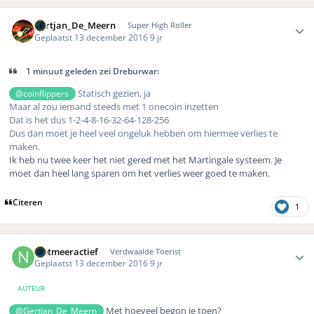
Author stats
Gertjan_De_Meern
Super High Roller
Geplaatst
13 december 2016
9 jr
1 minuut geleden zei Dreburwar:
Statisch gezien, ja
@coinflippers
Maar al zou iemand steeds met 1 onecoin inzetten
Dat is het dus 1-2-4-8-16-32-64-128-256
Dus dan moet je heel veel ongeluk hebben om hiermee verlies te
maken.
Ik heb nu twee keer het niet gered met het Martingale systeem. Je
moet dan heel lang sparen om het verlies weer goed te maken.
Citeren
1
Author stats
nietmeeractief
Verdwaalde Toerist
Geplaatst
13 december 2016
9 jr
AUTEUR
Met hoeveel begon je toen?
@Gertjan_De_Meern