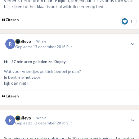
Verder is het leuk om naar te kijken, ik merk dat ik 's avonds toch vaak
blijf kijken tot het klaar is ook al wilde ik eerder op bed.
Citeren
1
Author stats
rhellevo
Whale
Geplaatst
13 december 2016
9 jr
57 minuten geleden zei Dopey:
Wat voor vriendjes politiek bedoel je dan?
Je bent me net voor.
kijk dan niet!!
Citeren
Author stats
rhellevo
Whale
Geplaatst
13 december 2016
9 jr
Sommige kijkers spelen ook in op de 10seconde vertraging , dan weten