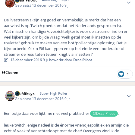
DraaiPiloot
Geplaatst
13 december 2016
9 jr
De livestream(s) zijn erg goed en vermakelijk. Je merkt dat het een
aanwinst is op Twitch (mede omdat het Nederlands gesproken is).
Wat misschien handiger/overzichtelijker is voor de streamer indien er
veel kijkers zijn, om bij de vraag "welk getal moet ik inzetten op de
roulette" gebruik te maken van een bot/poll achtige oplossing. Dat je
bijvoorbeeld !0 t/m !36 kan typen en op het einde een moderator of
streamer de resultaten te zien krijgt via !inzetten ?
13 december 2016
9 jr
bewerkt door DraaiPiloot
Citeren
1
Author stats
TheMikeyx
Super High Roller
Geplaatst
13 december 2016
9 jr
Een botje daarvoor lijkt me niet veel praktischer
.
@DraaiPiloot
leuke twitch, enige nadeel is de énorme vriendjespolitiek en armijn die
echt té vaak té ver achterloopt met de chat! Overigens vind ik de