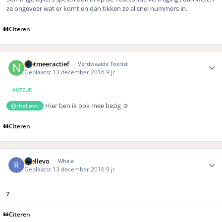
ze ongeveer wat er komt en dan tikken ze al snel nummers in.
Citeren
Author stats
nietmeeractief
Verdwaalde Toerist
Geplaatst
13 december 2016
9 jr
AUTEUR
Hier ben ik ook mee bezig ☺️
@rhellevo
Citeren
Author stats
rhellevo
Whale
Geplaatst
13 december 2016
9 jr
?
Citeren