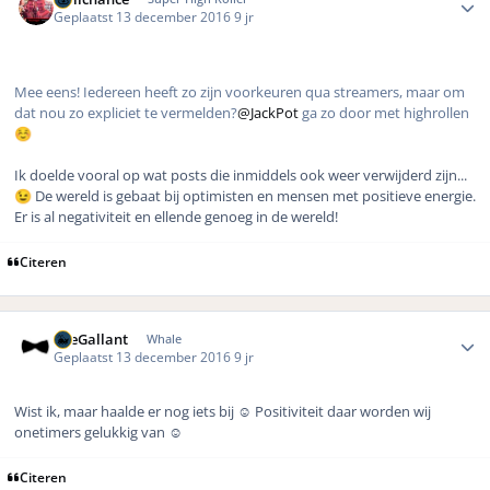
Geplaatst
13 december 2016
9 jr
Mee eens! Iedereen heeft zo zijn voorkeuren qua streamers, maar om
dat nou zo expliciet te vermelden?
@JackPot
ga zo door met highrollen
☺️
Ik doelde vooral op wat posts die inmiddels ook weer verwijderd zijn...
De wereld is gebaat bij optimisten en mensen met positieve energie.
😉
Er is al negativiteit en ellende genoeg in de wereld!
Citeren
Author stats
TheGallant
Whale
Geplaatst
13 december 2016
9 jr
Wist ik, maar haalde er nog iets bij ☺️ Positiviteit daar worden wij
onetimers gelukkig van ☺️
Citeren