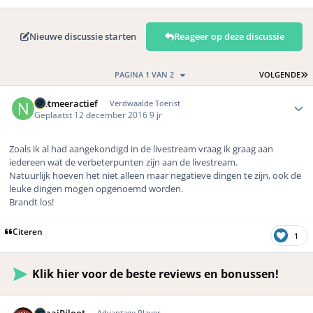
Nieuwe discussie starten
Reageer op deze discussie
L
PAGINA 1 VAN 2
VOLGENDE
Author stats
nietmeeractief
Verdwaalde Toerist
Geplaatst
12 december 2016
9 jr
Zoals ik al had aangekondigd in de livestream vraag ik graag aan
iedereen wat de verbeterpunten zijn aan de livestream.
Natuurlijk hoeven het niet alleen maar negatieve dingen te zijn, ook de
leuke dingen mogen opgenoemd worden.
Brandt los!
Citeren
1
Klik hier voor de beste reviews en bonussen!
Author stats
Advantage Player