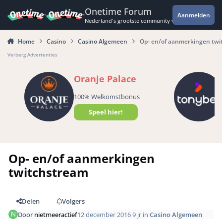
Spring naar bijdragen
Onetime Forum
Aanmelden
Nederland's grootste community voor de spannende 
Home
Casino
Casino Algemeen
Op- en/of aanmerkingen twi
Verberg Advertenties
Oranje Palace
100% Welkomstbonus
Speel hier!
Op- en/of aanmerkingen
twitchstream
Delen
Volgers
Door
nietmeeractief
12 december 2016
9 jr
in
Casino Algemeen