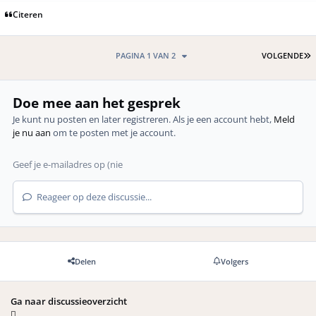
Citeren
L
PAGINA 1 VAN 2
VOLGENDE
Doe mee aan het gesprek
Je kunt nu posten en later registreren. Als je een account hebt,
Meld
je nu aan
om te posten met je account.
Reageer op deze discussie...
Delen
Volgers
Ga naar discussieoverzicht