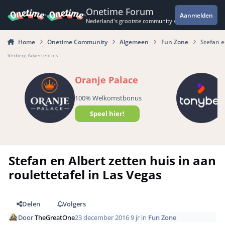
Spring naar bijdragen
Onetime Forum
Aanmelden
Nederland's grootste community voor de spannende 
Home
Onetime Community
Algemeen
Fun Zone
Stefan e
Verberg Advertenties
Oranje Palace
100% Welkomstbonus
Speel hier!
Stefan en Albert zetten huis in aan
roulettetafel in Las Vegas
Delen
Volgers
Door
TheGreatOne
23 december 2016
9 jr
in
Fun Zone