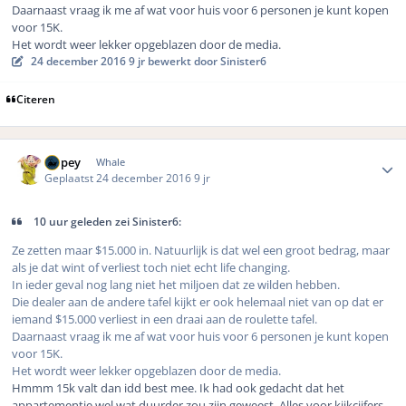
Daarnaast vraag ik me af wat voor huis voor 6 personen je kunt kopen
voor 15K.
Het wordt weer lekker opgeblazen door de media.
24 december 2016
9 jr
bewerkt door Sinister6
Citeren
Author stats
Dopey
Whale
Geplaatst
24 december 2016
9 jr
10 uur geleden zei Sinister6:
Ze zetten maar $15.000 in. Natuurlijk is dat wel een groot bedrag, maar
als je dat wint of verliest toch niet echt life changing.
In ieder geval nog lang niet het miljoen dat ze wilden hebben.
Die dealer aan de andere tafel kijkt er ook helemaal niet van op dat er
iemand $15.000 verliest in een draai aan de roulette tafel.
Daarnaast vraag ik me af wat voor huis voor 6 personen je kunt kopen
voor 15K.
Het wordt weer lekker opgeblazen door de media.
Hmmm 15k valt dan idd best mee. Ik had ook gedacht dat het
appartementje wel wat duurder zou zijn geweest. Alles voor kijkcijfers