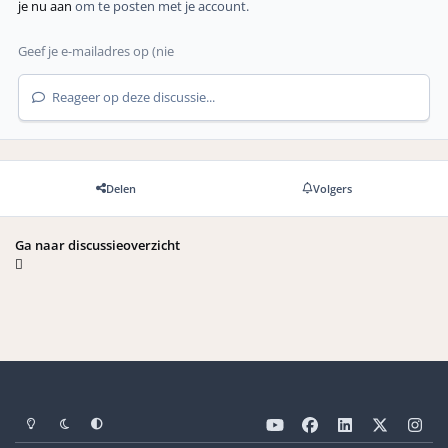
je nu aan
om te posten met je account.
Reageer op deze discussie...
Delen
Volgers
Ga naar discussieoverzicht
Light Mode
Dark Mode
Systeemvoorkeuren
y
f
l
x
i
o
a
i
n