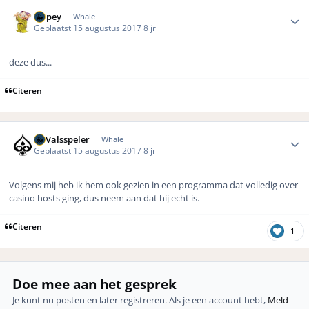
Author stats
Dopey
Whale
Geplaatst
15 augustus 2017
8 jr
deze dus...
Citeren
Author stats
DeValsspeler
Whale
Geplaatst
15 augustus 2017
8 jr
Volgens mij heb ik hem ook gezien in een programma dat volledig over
casino hosts ging, dus neem aan dat hij echt is.
Citeren
1
Doe mee aan het gesprek
Je kunt nu posten en later registreren. Als je een account hebt,
Meld