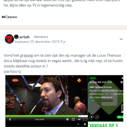
he. Bijna alles op TV is tegenwoordig nep.
Citeren
Author stats
maartuh
Members
Geplaatst
25 december 2016
9 jr
Vond het grappig om te zien dat die vip manager uit de Louis Theroux
docu blijkbaar nog steeds in vegas werkt.. die is iig niet nep, of ze huren
steeds dezelfde acteur in ?
(zie foto's)