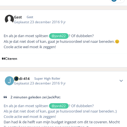
Gast
Gast
Geplaatst
23 december 2016
9 jr
En als je dan moet splitsen
? Of dubbelen?
@jordi22
Als je dat niet doet of kan, gaat je huisvoordeel snel naar beneden.
😊
Coole actie wel moet ik zeggen!
Citeren
Author stats
jordi-414
Super High Roller
Geplaatst
23 december 2016
9 jr
2 minuten geleden zei JackPot:
En als je dan moet splitsen
? Of dubbelen?
@jordi22
Als je dat niet doet of kan, gaat je huisvoordeel snel naar beneden.:)
Coole actie wel moet ik zeggen!
Dan had ik de helft van mijn budget ingezet om dit te coveren. Mocht