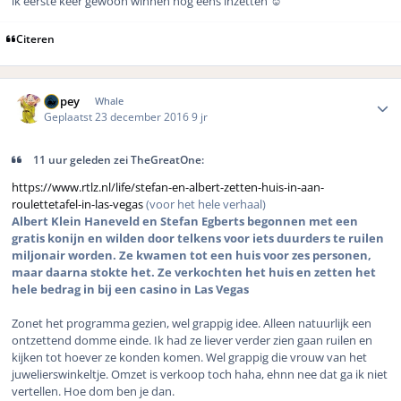
ik eerste keer gewoon winnen nog eens inzetten ☺️
Citeren
Author stats
Dopey
Whale
Geplaatst
23 december 2016
9 jr
11 uur geleden zei TheGreatOne:
https://www.rtlz.nl/life/stefan-en-albert-zetten-huis-in-aan-
roulettetafel-in-las-vegas
(voor het hele verhaal)
Albert Klein Haneveld en Stefan Egberts begonnen met een
gratis konijn en wilden door telkens voor iets duurders te ruilen
miljonair worden. Ze kwamen tot een huis voor zes personen,
maar daarna stokte het. Ze verkochten het huis en zetten het
hele bedrag in bij een casino in Las Vegas
Zonet het programma gezien, wel grappig idee. Alleen natuurlijk een
ontzettend domme einde. Ik had ze liever verder zien gaan ruilen en
kijken tot hoever ze konden komen. Wel grappig die vrouw van het
juwelierswinkeltje. Omzet is verkoop toch haha, ehnn nee dat ga ik niet
vertellen. Hoe dom ben je dan.