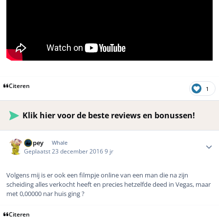
Citeren
1
Klik hier voor de beste reviews en bonussen!
Author stats
Dopey
Whale
Geplaatst
23 december 2016
9 jr
Volgens mij is er ook een filmpje online van een man die na zijn
scheiding alles verkocht heeft en precies hetzelfde deed in Vegas, maar
met 0,00000 nar huis ging ?
Citeren