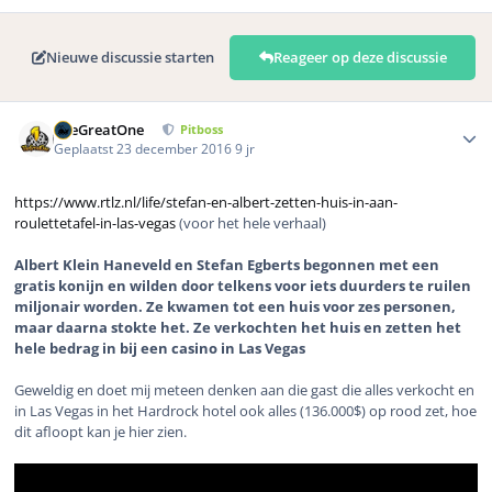
Nieuwe discussie starten
Reageer op deze discussie
Author stats
TheGreatOne
Pitboss
Geplaatst
23 december 2016
9 jr
https://www.rtlz.nl/life/stefan-en-albert-zetten-huis-in-aan-
roulettetafel-in-las-vegas
(voor het hele verhaal)
Albert Klein Haneveld en Stefan Egberts begonnen met een
gratis konijn en wilden door telkens voor iets duurders te ruilen
miljonair worden. Ze kwamen tot een huis voor zes personen,
maar daarna stokte het. Ze verkochten het huis en zetten het
hele bedrag in bij een casino in Las Vegas
Geweldig en doet mij meteen denken aan die gast die alles verkocht en
in Las Vegas in het Hardrock hotel ook alles (136.000$) op rood zet, hoe
dit afloopt kan je hier zien.