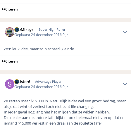
Citeren
Author stats
TheMikeyx
Super High Roller
Geplaatst
24 december 2016
9 jr
Zo'n leuk idee, maar zo'n achterlijk einde..
Citeren
Author stats
Sinister6
Advantage Player
Geplaatst
24 december 2016
9 jr
Ze zetten maar $15.000 in. Natuurlijk is dat wel een groot bedrag, maar
als je dat wint of verliest toch niet echt life changing.
In ieder geval nog lang niet het miljoen dat ze wilden hebben.
Die dealer aan de andere tafel kijkt er ook helemaal niet van op dat er
iemand $15.000 verliest in een draai aan de roulette tafel.