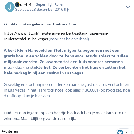
jordi-414
Super High Roller
Geplaatst
23 december 2016
9 jr
44 minuten geleden zei TheGreatOne:
https://www.rtlz.nl/life/stefan-en-albert-zetten-huis-in-aan-
roulettetafel-in-las-vegas
(voor het hele verhaal)
Albert Klein Haneveld en Stefan Egberts begonnen met een
gratis konijn en wilden door telkens voor iets duurders te ruilen
miljonair worden. Ze kwamen tot een huis voor zes personen,
maar daarna stokte het. Ze verkochten het huis en zetten het
hele bedrag in bij een casino in Las Vegas
Geweldig en doet mij meteen denken aan die gast die alles verkocht en
in Las Vegas in het Hardrock hotel ook alles (136.000$) op rood zet, hoe
dit afloopt kan je hier zien.
Had het dan ingezet op een handje blackjack heb je meer kans om te
winnen... Maar blijft erg zonde natuurlijk.
Citeren
1