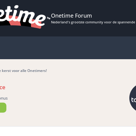
Onetime Forum
Nederland's grootste community voor de spannende 
e kerst voor alle Onetimers!
ce
onus