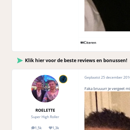
Citeren
Klik hier voor de beste reviews en bonussen!
Geplaatst
25 december 20
Faka bruuurr je vergeet mij
ROELETTE
Super High Roller
1,5k
1,3k
posts
Reputation