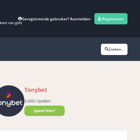
Geregistreerde gebruiker? Aanmelden
Registreren
kant van geld
Zoeken...
Tonybet
3.000+ Spellen
Speel hier!