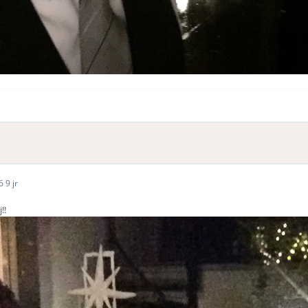
16
9 jr
!!