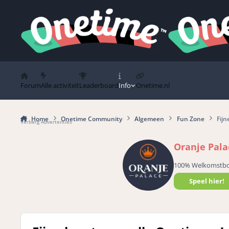
Spring naar bijdragen
Forum
Alle activiteit
Leaderboard
Info
Onetime.nl
Home
Onetime Community
Algemeen
Fun Zone
Fijn
Verberg Advertenties
Oranje Pala
100% Welkomstb
Speel hier!