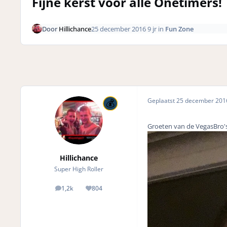
Fijne kerst voor alle Onetimers!
Door
Hillichance
25 december 2016
9 jr
in
Fun Zone
Geplaatst
25 december 20
Groeten van de VegasBro's
Hillichance
Super High Roller
1,2k
804
posts
Reputation