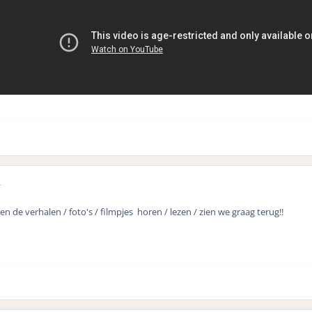
r
n de verhalen / foto's / filmpjes horen / lezen / zien we graag terug!!