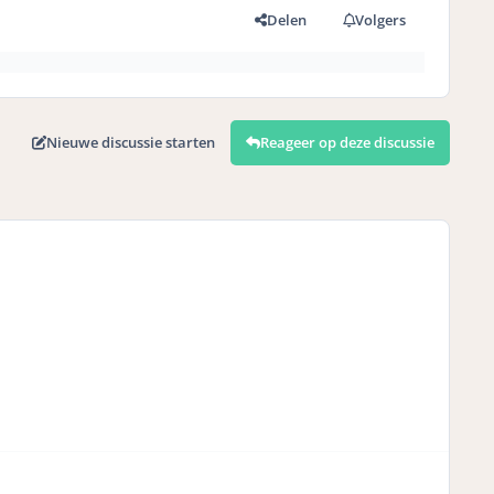
Delen
Volgers
Nieuwe discussie starten
Reageer op deze discussie