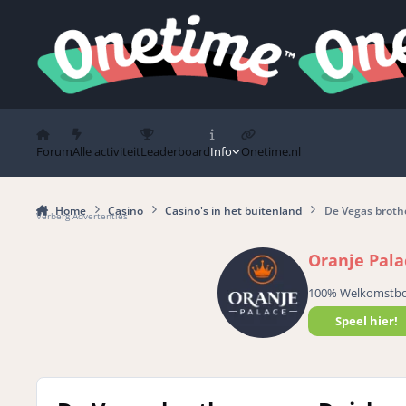
Spring naar bijdragen
Forum
Alle activiteit
Leaderboard
Info
Onetime.nl
Home
Casino
Casino's in het buitenland
De Vegas broth
Verberg Advertenties
Oranje Pala
100% Welkomstb
Speel hier!