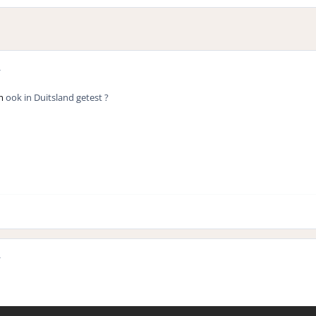
r
m
ook in Duitsland getest ?
r