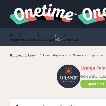
Spring naar bijdragen
Forum
Alle activiteit
Leaderboard
Info
Onetime.nl
Home
Casino
Casino Algemeen
Nieuws
Cryptocasino
Verberg Advertenties
Oranje Pala
100% Welkomstb
Speel hier!