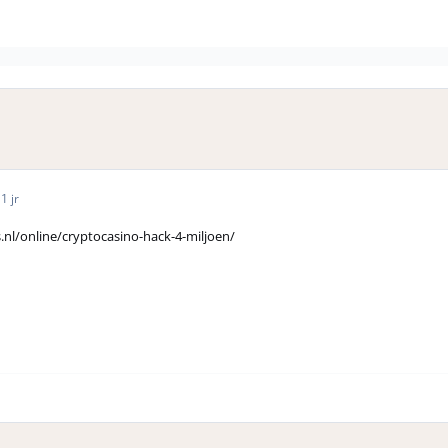
4
1 jr
nl/online/cryptocasino-hack-4-miljoen/