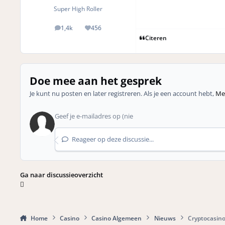
Super High Roller
1,4k
456
posts
Reputation
Citeren
Doe mee aan het gesprek
Je kunt nu posten en later registreren. Als je een account hebt,
Mel
Reageer op deze discussie...
Ga naar discussieoverzicht
Home
Casino
Casino Algemeen
Nieuws
Cryptocasino