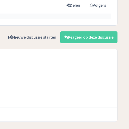
Delen
Volgers
Nieuwe discussie starten
Reageer op deze discussie