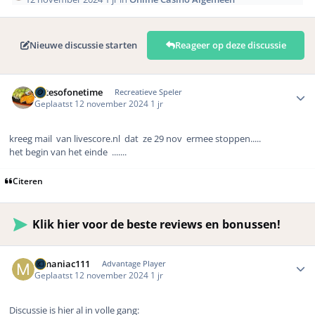
Nieuwe discussie starten
Reageer op deze discussie
Author stats
gatesofonetime
Recreatieve Speler
Geplaatst
12 november 2024
1 jr
kreeg mail van livescore.nl dat ze 29 nov ermee stoppen.....
het begin van het einde .......
Citeren
Klik hier voor de beste reviews en bonussen!
Author stats
mmaniac111
Advantage Player
Geplaatst
12 november 2024
1 jr
Discussie is hier al in volle gang: