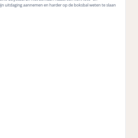
zijn uitdaging aannemen en harder op de boksbal weten te slaan