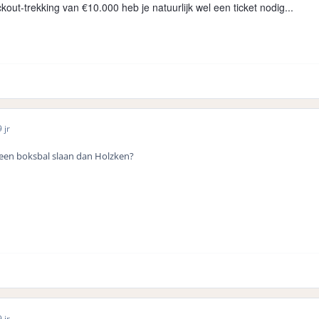
out-trekking van €10.000 heb je natuurlijk wel een ticket nodig...
 jr
 een boksbal slaan dan Holzken?
 jr