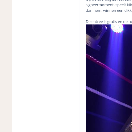
signeermoment, speelt Nie
dan hem, winnen een dikke
De entree is gratis en de t