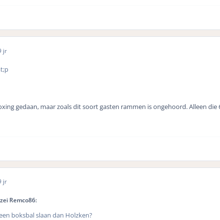
 jr
t;p
oxing gedaan, maar zoals dit soort gasten rammen is ongehoord. Alleen die 6/7
 jr
 zei Remco86:
 een boksbal slaan dan Holzken?