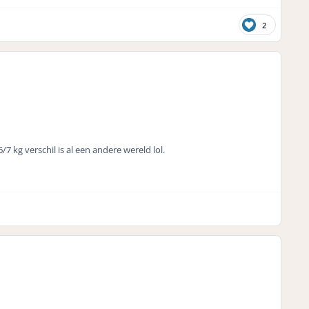
2
 kg verschil is al een andere wereld lol.