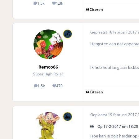
1,5k
1,3k
posts
Reputation
Citeren
Geplaatst
18 februari 2017
9
Hengsten aan dat apparaa
Remco86
Ik heb heul lang aan kickb
Super High Roller
1,5k
470
posts
Reputation
Citeren
Geplaatst
19 februari 2017
9
Op 17-2-2017 om 18:20
Hoe kan je ooit harder op