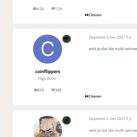
4,2k
1,2k
posts
Reputation
Citeren
Geplaatst
2 mei 2021
5 jr
wist je dat die multi winn
coinflippers
High Roller
659
388
posts
Reputation
Citeren
Geplaatst
2 mei 2021
5 jr
wist je dat die multi winn