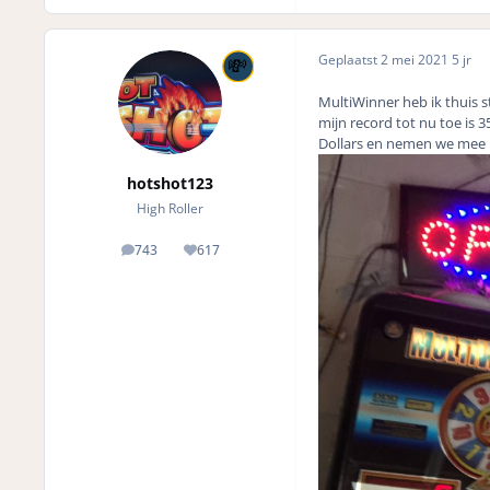
Geplaatst
2 mei 2021
5 jr
MultiWinner heb ik thuis s
mijn record tot nu toe is 
Dollars en nemen we mee 
hotshot123
High Roller
743
617
posts
Reputation