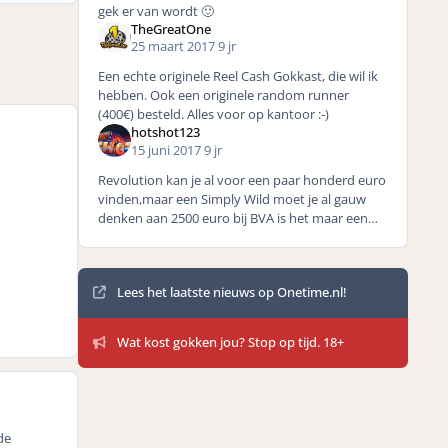
gek er van wordt 🙂
TheGreatOne
25 maart 2017
9 jr
Een echte originele Reel Cash Gokkast, die wil ik
hebben. Ook een originele random runner
(400€) besteld. Alles voor op kantoor :-)
hotshot123
15 juni 2017
9 jr
Revolution kan je al voor een paar honderd euro
vinden,maar een Simply Wild moet je al gauw
denken aan 2500 euro bij BVA is het maar een
gok of de kast wel werkt ,of compleet is zelf heb
ik
Mededelingen
Lees het laatste nieuws op Onetime.nl!
Wat kost gokken jou? Stop op tijd. 18+
de