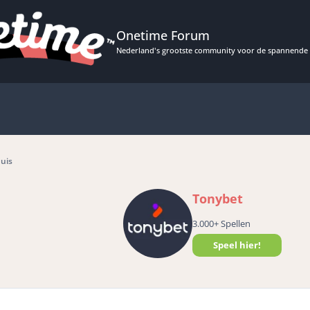
Onetime Forum
Nederland's grootste community voor de spannende 
uis
Tonybet
3.000+ Spellen
Speel hier!