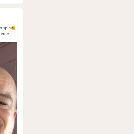
er spin
,
😀
d voor