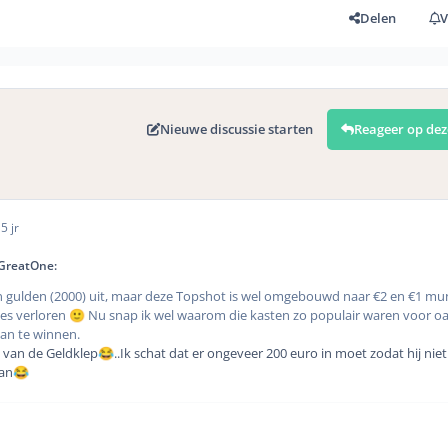
Delen
V
Nieuwe discussie starten
Reageer op dez
0
5 jr
eGreatOne:
en gulden (2000) uit, maar deze Topshot is wel omgebouwd naar €2 en €1 mu
lles verloren
Nu snap ik wel waarom die kasten zo populair waren voor o
🙂
van te winnen.
l van de Geldklep
..Ik schat dat er ongeveer 200 euro in moet zodat hij nie
😂
aan
😂