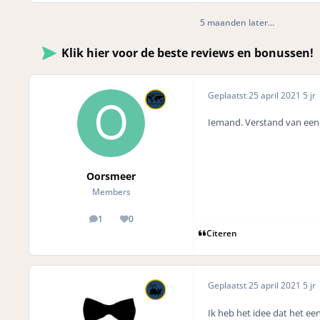
5 maanden later...
Klik hier voor de beste reviews en bonussen!
Geplaatst
25 april 2021
5 jr
Iemand. Verstand van een s
Oorsmeer
Members
1
0
posts
Reputation
Citeren
Geplaatst
25 april 2021
5 jr
Ik heb het idee dat het ee