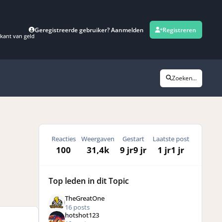
Geregistreerde gebruiker? Aanmelden
Registreren
kant van geld
Zoeken...
Reacties
Weergaven
Gestart
Laatste post
100
31,4k
9 jr
9 jr
1 jr
1 jr
Top leden in dit Topic
TheGreatOne
16 posts
hotshot123