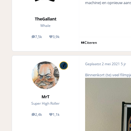
machine) en opnieuw aans
TheGallant
Whale
7,5k
3,9k
posts
Reputation
Citeren
Geplaatst
2 mei 2021
5 jr
Binnenkort (te) veel filmp
MrT
Super High Roller
2,4k
1,1k
posts
Reputation