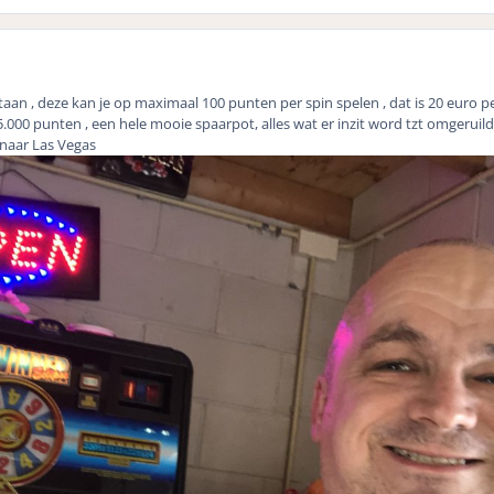
taan , deze kan je op maximaal 100 punten per spin spelen , dat is 20 euro p
35.000 punten , een hele mooie spaarpot, alles wat er inzit word tzt omgeruil
naar Las Vegas