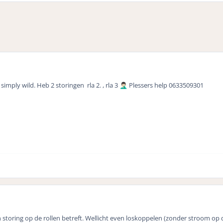
imply wild. Heb 2 storingen rla 2. , rla 3
Plessers help 0633509301
🤦🏻‍♂️
n storing op de rollen betreft. Wellicht even loskoppelen (zonder stroom op 