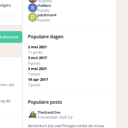
10 posts
olgers
rhellevo
9 posts
patatman4
8 posts
Populaire dagen
e discussie
2 mei 2021
11 posts
3 mrt 2017
9 posts
3 mei 2021
7 posts
19 apr 2017
nten, die
7 posts
a
t op de
Populaire posts
TheGreatOne
3 november 2020
5 jr
Binnenkort (te) veel filmpjes totdat de vrouw