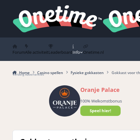
Spring naar bijdragen
Forum
Alle activiteit
Leaderboard
Info
Onetime.nl
Home
Casino spellen
Fysieke gokkasten
Gokkast voor th
Verberg Advertenties
Oranje Palace
100% Welkomstbonus
Speel hier!