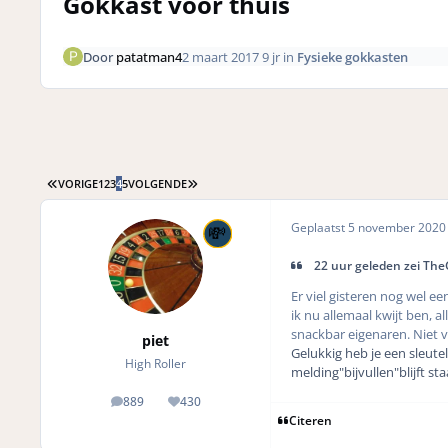
Gokkast voor thuis
Door
patatman4
2 maart 2017
9 jr
in
Fysieke gokkasten
EERSTE PAGINA
LAATSTE PAGINA
VORIGE
1
2
3
4
5
VOLGENDE
Geplaatst
5 november 202
22 uur geleden zei Th
Er viel gisteren nog wel e
ik nu allemaal kwijt ben, a
snackbar eigenaren. Niet 
piet
Gelukkig heb je een sleute
High Roller
melding"bijvullen"blijft st
889
430
posts
Reputation
Citeren