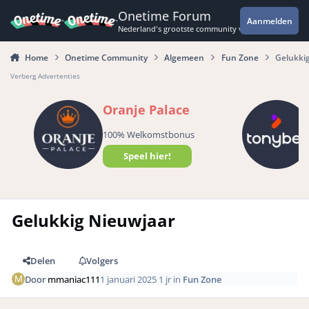
Spring naar bijdragen
Onetime Forum
Aanmelden
Nederland's grootste community voor de spannende 
Home
Onetime Community
Algemeen
Fun Zone
Gelukki
Verberg Advertenties
Oranje Palace
100% Welkomstbonus
Speel hier!
Gelukkig Nieuwjaar
Delen
Volgers
Door
mmaniac111
1 januari 2025
1 jr
in
Fun Zone