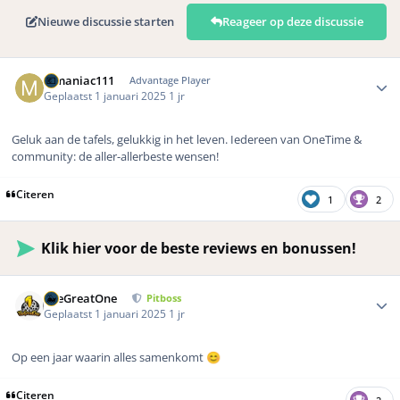
Nieuwe discussie starten
Reageer op deze discussie
Author stats
mmaniac111
Advantage Player
Geplaatst
1 januari 2025
1 jr
Geluk aan de tafels, gelukkig in het leven. Iedereen van OneTime &
community: de aller-allerbeste wensen!
Citeren
1
2
Klik hier voor de beste reviews en bonussen!
Author stats
TheGreatOne
Pitboss
Geplaatst
1 januari 2025
1 jr
Op een jaar waarin alles samenkomt
😊
Citeren