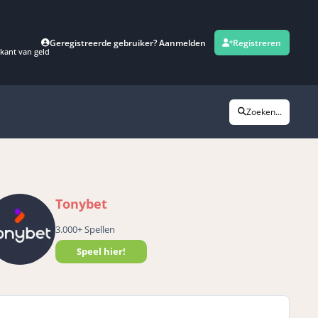
Geregistreerde gebruiker? Aanmelden
Registreren
kant van geld
Zoeken...
Tonybet
3.000+ Spellen
Speel hier!