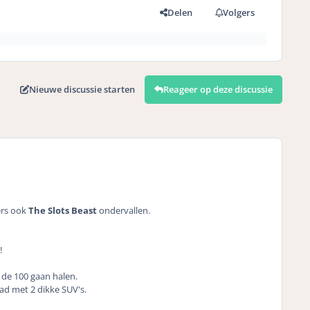
Delen
Volgers
Nieuwe discussie starten
Reageer op deze discussie
ers ook
The Slots Beast
ondervallen.
!
l de 100 gaan halen.
d met 2 dikke SUV's.