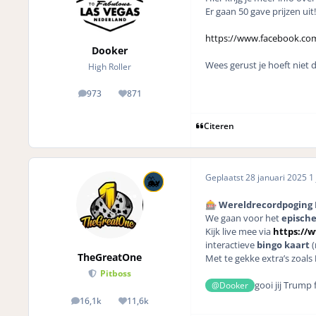
Er gaan 50 gave prijzen uit!
https://www.facebook.co
Dooker
Wees gerust je hoeft niet 
High Roller
973
871
posts
Reputation
Citeren
Geplaatst
28 januari 2025
1 
Wereldrecordpoging L
🎰
We gaan voor het
epische
Kijk live mee via
https
://
interactieve
bingo kaart
(
TheGreatOne
Met te gekke extra’s zoals
Pitboss
gooi jij Trump 
@Dooker
16,1k
11,6k
posts
Reputation