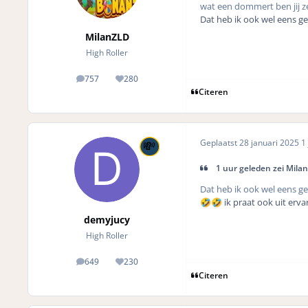
wat een dommert ben jij z
Dat heb ik ook wel eens ge
MilanZLD
High Roller
757
280
posts
Reputation
Citeren
Geplaatst
28 januari 2025
1 
1 uur geleden zei Mila
Dat heb ik ook wel eens ge
ik praat ook uit erva
🤣
🤣
demyjucy
High Roller
649
230
posts
Reputation
Citeren