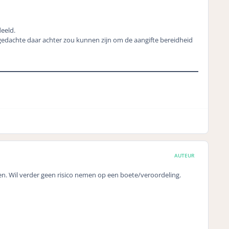
eeld.
 gedachte daar achter zou kunnen zijn om de aangifte bereidheid
AUTEUR
en. Wil verder geen risico nemen op een boete/veroordeling.