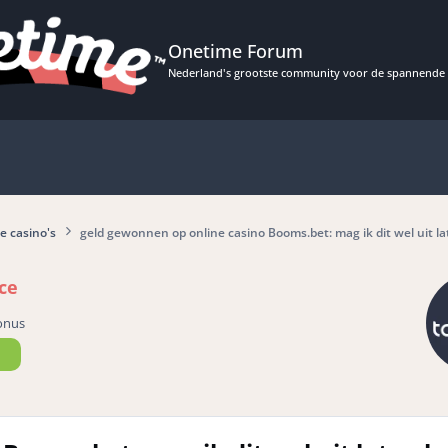
Onetime Forum
Nederland's grootste community voor de spannende 
e casino's
geld gewonnen op online casino Booms.bet: mag ik dit wel uit la
ce
onus