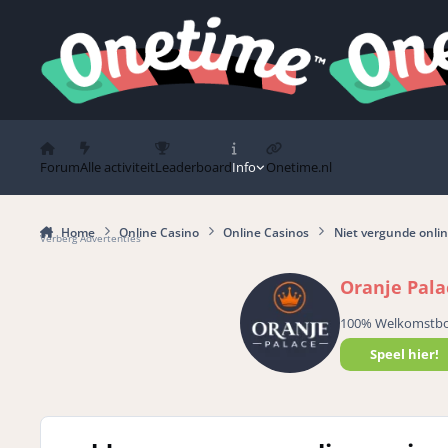
Spring naar bijdragen
Forum
Alle activiteit
Leaderboard
Info
Onetime.nl
Home
Online Casino
Online Casinos
Niet vergunde onlin
Verberg Advertenties
Oranje Pala
100% Welkomstb
Speel hier!