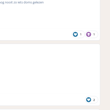
nog nooit zo iets doms gelezen
1
1
2