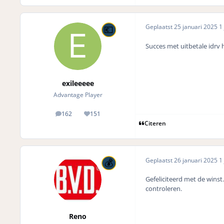
Geplaatst
25 januari 2025
1 
Succes met uitbetale idrv 
exileeeee
Advantage Player
162
151
posts
Reputation
Citeren
Geplaatst
26 januari 2025
1 
Gefeliciteerd met de winst
controleren.
Reno