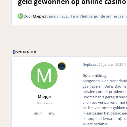
geld gewonnen op online casino 
Door
Miepje
25 januari 2025
1 jr
in
Niet vergunde online casin
LAATSTE PAGINA
1
2
VOLGENDE
Geplaatst
25 januari 2025
1 
Goedemiddag,
Aangezien ik de Nederlands
gaan spelen. Dat is Booms.b
betalen zonder problemen 
Miepje
Booms.bet is geregistreerd 
af en toe verwarrend met i
Members
Als het valt onder gokken 
ik aangezien het casino gee
10
3
posts
Reputation
Ik hoop dat iemand mij hie
Alvast bedankt.