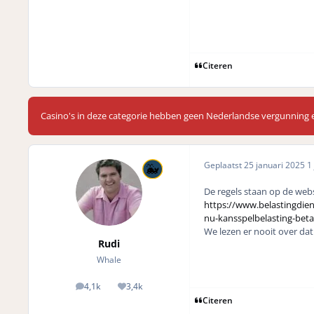
Citeren
Casino's in deze categorie hebben geen Nederlandse vergunning en 
Geplaatst
25 januari 2025
1 
De regels staan op de webs
https://www.belastingdien
nu-kansspelbelasting-beta
We lezen er nooit over dat
Rudi
Whale
4,1k
3,4k
posts
Reputation
Citeren