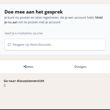
Doe mee aan het gesprek
Je kunt nu posten en later registreren. Als je een account hebt,
Meld
je nu aan
om te posten met je account.
Reageer op deze discussie...
Delen
Volgers
Ga naar discussieoverzicht