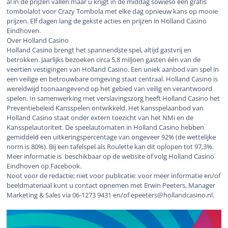
al in de prijzen vallen maar u krijgt in de middag sowieso een gratis
tombolalot voor Crazy Tombola met elke dag opnieuw kans op mooie
prijzen. Elf dagen lang de gekste acties en prijzen in Holland Casino
Eindhoven.
Over Holland Casino
Holland Casino brengt het spannendste spel, altijd gastvrij en
betrokken. Jaarlijks bezoeken circa 5,8 miljoen gasten één van de
veertien vestigingen van Holland Casino. Een uniek aanbod van spel in
een veilige en betrouwbare omgeving staat centraal. Holland Casino is
wereldwijd toonaangevend op het gebied van veilig en verantwoord
spelen. In samenwerking met verslavingszorg heeft Holland Casino het
Preventiebeleid Kansspelen ontwikkeld. Het kansspelaanbod van
Holland Casino staat onder extern toezicht van het NMi en de
Kansspelautoriteit. De speelautomaten in Holland Casino hebben
gemiddeld een uitkeringspercentage van ongeveer 92% (de wettelijke
norm is 80%). Bij een tafelspel als Roulette kan dit oplopen tot 97,3%.
Meer informatie is beschikbaar op de website of volg Holland Casino
Eindhoven op Facebook.
Noot voor de redactie; niet voor publicatie: voor meer informatie en/of
beeldmateriaal kunt u contact opnemen met Erwin Peeters, Manager
Marketing & Sales via 06-1273 9431 en/of
epeeters@hollandcasino.nl
.