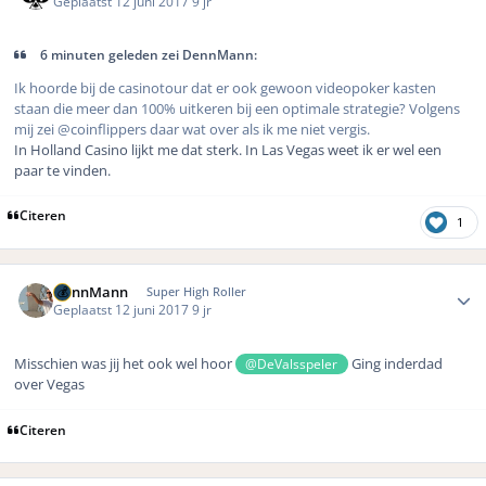
Geplaatst
12 juni 2017
9 jr
6 minuten geleden zei DennMann:
Ik hoorde bij de casinotour dat er ook gewoon videopoker kasten
staan die meer dan 100% uitkeren bij een optimale strategie? Volgens
mij zei
@coinflippers daar wat over als ik me niet vergis.
In Holland Casino lijkt me dat sterk. In Las Vegas weet ik er wel een
paar te vinden.
Citeren
1
Author stats
DennMann
Super High Roller
Geplaatst
12 juni 2017
9 jr
Misschien was jij het ook wel hoor
Ging inderdad
@DeValsspeler
over Vegas
Citeren