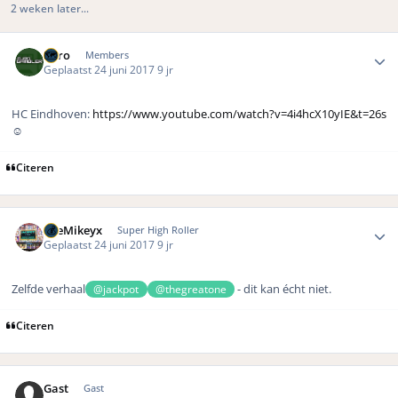
2 weken later...
Author stats
Gero
Members
Geplaatst
24 juni 2017
9 jr
HC Eindhoven:
https://www.youtube.com/watch?v=4i4hcX10yIE&t=26s
☺️
Citeren
Author stats
TheMikeyx
Super High Roller
Geplaatst
24 juni 2017
9 jr
Zelfde verhaal
- dit kan écht niet.
@jackpot
@thegreatone
Citeren
Gast
Gast