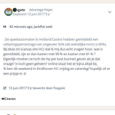
Author stats
Fosgate
Advantage Player
Geplaatst
12 juni 2017
9 jr
42 minutes ago, JackPot said:
. De speelautomaten in Holland Casino hebben gemiddeld een
uitkeringspercentage van ongeveer 92% (de wettelijke norm is 80%).
Bij deze zin (vanop site HC) stel ik mij dus echt vragen hoor. wat is
gemiddeld, zijn er dan kasten met 99 % en kasten met 81 % ?
Eigenlijk moeten ze toch de rtp per kast kunnen geven als je dat
vraagt? is toch geen geheim? online staat het er bijna altijd bij.
Ik ben dit weekend in Eindhoven HC vrijdag en zaterdag! hopelijk zit er
een prijsje in ☺️
12 juni 2017
9 jr
bewerkt door Fosgate
Citeren
Author stats