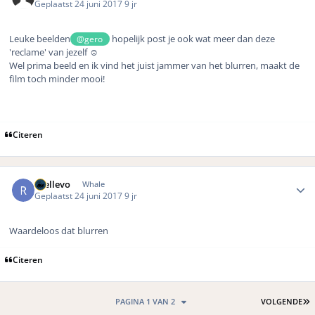
Geplaatst
24 juni 2017
9 jr
Leuke beelden
hopelijk post je ook wat meer dan deze
@gero
'reclame' van jezelf ☺️
Wel prima beeld en ik vind het juist jammer van het blurren, maakt de
film toch minder mooi!
Citeren
Author stats
rhellevo
Whale
Geplaatst
24 juni 2017
9 jr
Waardeloos dat blurren
Citeren
L
PAGINA 1 VAN 2
VOLGENDE