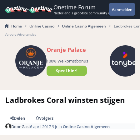
Spring naar bijdragen
Onetime Forum
Aanmelden
Nederland's grootste community voor de spannende 
Home
Online Casino
Online Casino Algemeen
Ladbrokes Cora
Verberg Advertenties
Oranje Palace
100% Welkomstbonus
Speel hier!
Ladbrokes Coral winsten stijgen
Delen
Volgers
Door
Gast
6 april 2017
9 jr
in
Online Casino Algemeen