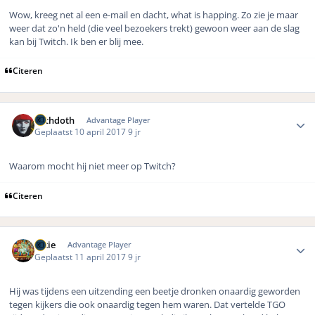
Wow, kreeg net al een e-mail en dacht, what is happing. Zo zie je maar
weer dat zo'n held (die veel bezoekers trekt) gewoon weer aan de slag
kan bij Twitch. Ik ben er blij mee.
Citeren
Author stats
bethdoth
Advantage Player
Geplaatst
10 april 2017
9 jr
Waarom mocht hij niet meer op Twitch?
Citeren
Author stats
nikie
Advantage Player
Geplaatst
11 april 2017
9 jr
Hij was tijdens een uitzending een beetje dronken onaardig geworden
tegen kijkers die ook onaardig tegen hem waren. Dat vertelde TGO