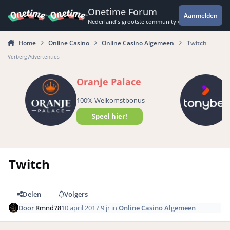
Spring naar bijdragen
Onetime Forum
Aanmelden
Nederland's grootste community voor de spannende 
Home
Online Casino
Online Casino Algemeen
Twitch
Verberg Advertenties
Oranje Palace
100% Welkomstbonus
Speel hier!
Twitch
Delen
Volgers
Door
Rmnd78
10 april 2017
9 jr
in
Online Casino Algemeen