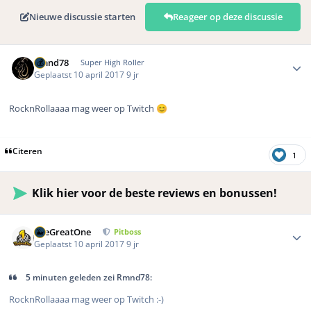
Nieuwe discussie starten
Reageer op deze discussie
Author stats
Rmnd78
Super High Roller
Geplaatst
10 april 2017
9 jr
RocknRollaaaa mag weer op Twitch
😊
Citeren
1
Klik hier voor de beste reviews en bonussen!
Author stats
TheGreatOne
Pitboss
Geplaatst
10 april 2017
9 jr
5 minuten geleden zei Rmnd78:
RocknRollaaaa mag weer op Twitch :-)