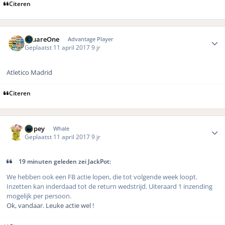
Citeren
Author stats
SquareOne
Advantage Player
Geplaatst
11 april 2017
9 jr
Atletico Madrid
Citeren
Author stats
Dopey
Whale
Geplaatst
11 april 2017
9 jr
19 minuten geleden zei JackPot:
We hebben ook een FB actie lopen, die tot volgende week loopt.
Inzetten kan inderdaad tot de return wedstrijd. Uiteraard 1 inzending
mogelijk per persoon.
Ok, vandaar. Leuke actie wel !