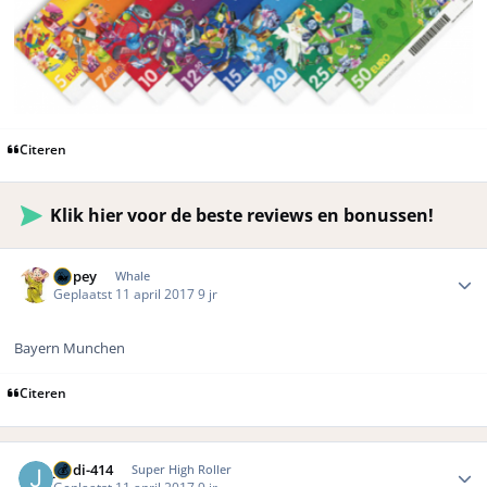
Citeren
Klik hier voor de beste reviews en bonussen!
Author stats
Dopey
Whale
Geplaatst
11 april 2017
9 jr
Bayern Munchen
Citeren
Author stats
jordi-414
Super High Roller