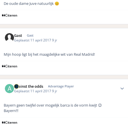
De oude dame Juve natuurlijk
😊
Citeren
Gast
Gast
Geplaatst
11 april 2017
9 jr
Mijn hoop ligt bij het maagdelijke wit van Real Madrid!
Citeren
Author stats
against the odds
Advantage Player
Geplaatst
11 april 2017
9 jr
Bayern geen twijfel over mogelijk barca is de vorm kwijt 😉
Bayern!!!
Citeren