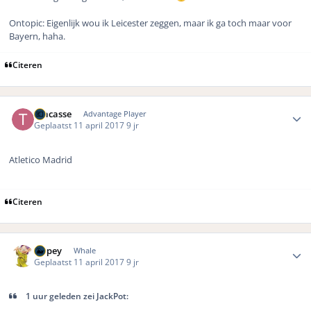
Ontopic: Eigenlijk wou ik Leicester zeggen, maar ik ga toch maar voor
Bayern, haha.
Citeren
Author stats
Tracasse
Advantage Player
Geplaatst
11 april 2017
9 jr
Atletico Madrid
Citeren
Author stats
Dopey
Whale
Geplaatst
11 april 2017
9 jr
1 uur geleden zei JackPot: