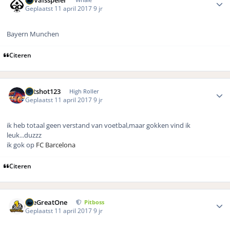
Geplaatst
11 april 2017
9 jr
Bayern Munchen
Citeren
Author stats
hotshot123
High Roller
Geplaatst
11 april 2017
9 jr
ik heb totaal geen verstand van voetbal,maar gokken vind ik
leuk...duzzz
ik gok op
FC Barcelona
Citeren
Author stats
TheGreatOne
Pitboss
Geplaatst
11 april 2017
9 jr