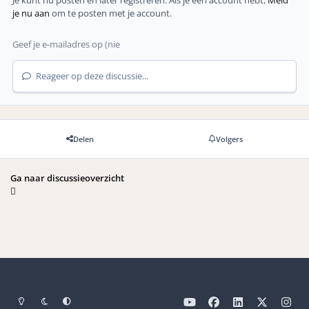
Je kunt nu posten en later registreren. Als je een account hebt,
Meld
je nu aan
om te posten met je account.
Reageer op deze discussie...
Delen
Volgers
Ga naar discussieoverzicht
Light Mode
Dark Mode
Systeemvoorkeuren
y
f
l
x
i