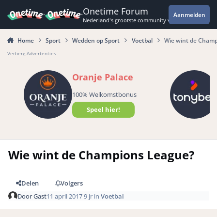
Spring naar bijdragen
Onetime Forum
Aanmelden
Nederland's grootste community voor de spannende 
Home
Sport
Wedden op Sport
Voetbal
Wie wint de Champ
Verberg Advertenties
Oranje Palace
100% Welkomstbonus
Speel hier!
Wie wint de Champions League?
Delen
Volgers
Door
Gast
11 april 2017
9 jr
in
Voetbal