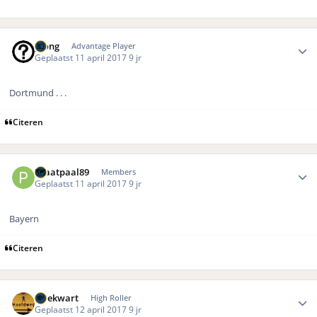
Author stats
pjong
Advantage Player
Geplaatst
11 april 2017
9 jr
Dortmund . . .
Citeren
Author stats
Praatpaal89
Members
Geplaatst
11 april 2017
9 jr
Bayern
Citeren
Author stats
driekwart
High Roller
Geplaatst
12 april 2017
9 jr