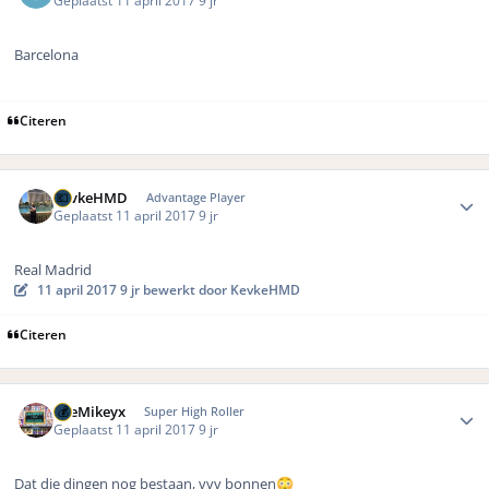
Geplaatst
11 april 2017
9 jr
Barcelona
Citeren
Author stats
KevkeHMD
Advantage Player
Geplaatst
11 april 2017
9 jr
Real Madrid
11 april 2017
9 jr
bewerkt door KevkeHMD
Citeren
Author stats
TheMikeyx
Super High Roller
Geplaatst
11 april 2017
9 jr
Dat die dingen nog bestaan, vvv bonnen
😳