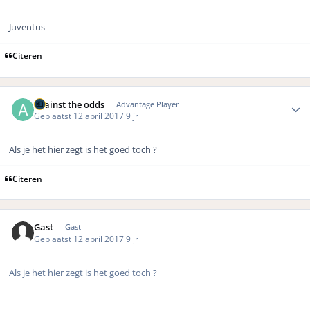
Juventus
Citeren
Author stats
against the odds
Advantage Player
Geplaatst
12 april 2017
9 jr
Als je het hier zegt is het goed toch ?
Citeren
Gast
Gast
Geplaatst
12 april 2017
9 jr
Als je het hier zegt is het goed toch ?