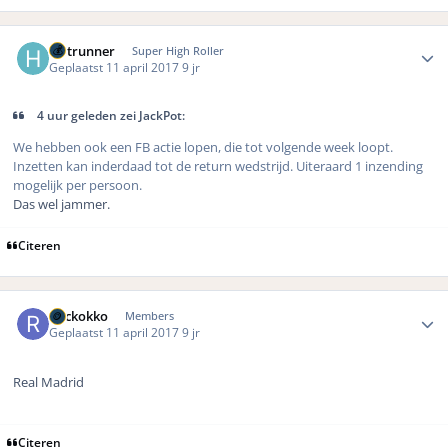
Author stats
Hotrunner
Super High Roller
Geplaatst
11 april 2017
9 jr
4 uur geleden zei JackPot:
We hebben ook een FB actie lopen, die tot volgende week loopt.
Inzetten kan inderdaad tot de return wedstrijd. Uiteraard 1 inzending
mogelijk per persoon.
Das wel jammer.
Citeren
Author stats
Rockokko
Members
Geplaatst
11 april 2017
9 jr
Real Madrid
Citeren