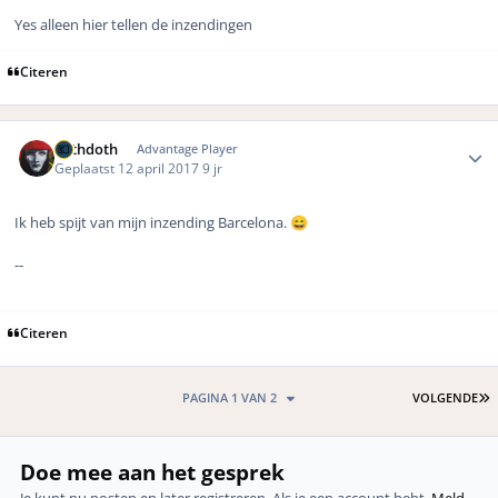
Yes alleen hier tellen de inzendingen
Citeren
Author stats
bethdoth
Advantage Player
Geplaatst
12 april 2017
9 jr
Ik heb spijt van mijn inzending Barcelona.
😄
--
Citeren
L
PAGINA 1 VAN 2
VOLGENDE
Doe mee aan het gesprek