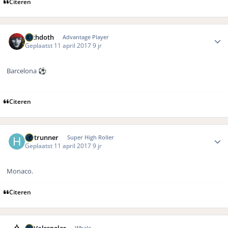
Citeren
Author stats
bethdoth
Advantage Player
Geplaatst
11 april 2017
9 jr
Barcelona
⚽
Citeren
Author stats
Hotrunner
Super High Roller
Geplaatst
11 april 2017
9 jr
Monaco.
Citeren
Author stats
DeValsspeler
Whale