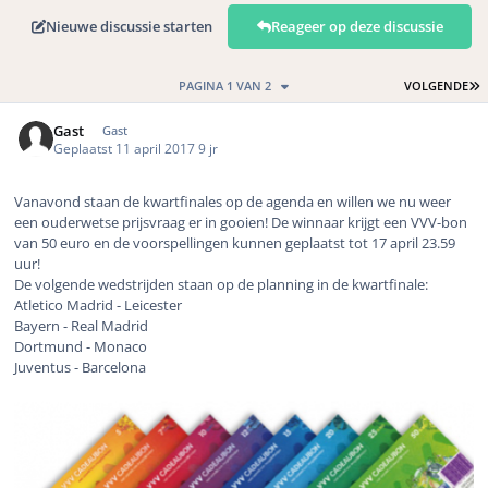
Nieuwe discussie starten
Reageer op deze discussie
L
PAGINA 1 VAN 2
VOLGENDE
Gast
Gast
Geplaatst
11 april 2017
9 jr
Vanavond staan de kwartfinales op de agenda en willen we nu weer
een ouderwetse prijsvraag er in gooien! De winnaar krijgt een VVV-bon
van 50 euro en de voorspellingen kunnen geplaatst tot 17 april 23.59
uur!
De volgende wedstrijden staan op de planning in de kwartfinale:
Atletico Madrid - Leicester
Bayern - Real Madrid
Dortmund - Monaco
Juventus - Barcelona