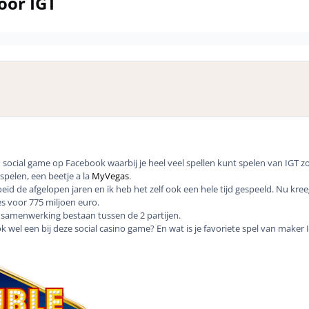
oor IGT
ocial game op Facebook waarbij je heel veel spellen kunt spelen van IGT zon
pelen, een beetje a la
MyVegas
.
id de afgelopen jaren en ik heb het zelf ook een hele tijd gespeeld. Nu kreeg
 voor 775 miljoen euro.
ge samenwerking bestaan tussen de 2 partijen.
k wel een bij deze social casino game? En wat is je favoriete spel van maker 