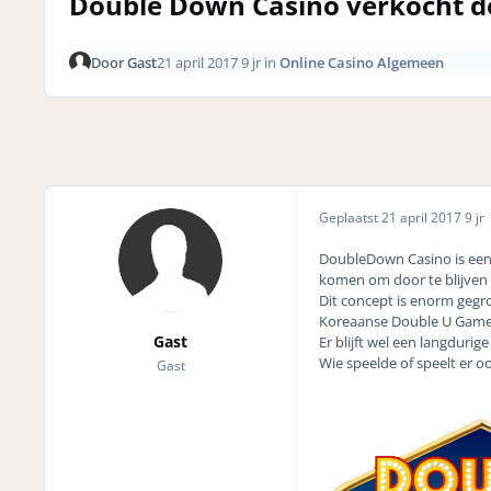
Double Down Casino verkocht d
Door
Gast
21 april 2017
9 jr
in
Online Casino Algemeen
Geplaatst
21 april 2017
9 jr
DoubleDown Casino is een s
komen om door te blijven s
Dit concept is enorm gegroe
Koreaanse Double U Games
Gast
Er blijft wel een langduri
Wie speelde of speelt er oo
Gast