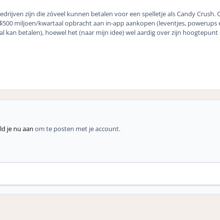
bedrijven zijn die zóveel kunnen betalen voor een spelletje als Candy Crush.
$500 miljoen/kwartaal opbracht aan in-app aankopen (leventjes, powerups et
al kan betalen), hoewel het (naar mijn idee) wel aardig over zijn hoogtepunt 
d je nu aan
om te posten met je account.