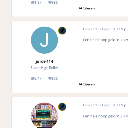
1,8k
336
posts
Reputation
Citeren
Geplaatst
21 april 2017
9 jr
Een hele hoop geld, nu ik w
jordi-414
Super High Roller
2,4k
856
posts
Reputation
Citeren
Geplaatst
21 april 2017
9 jr
Een hele hoop geld, nu ik w