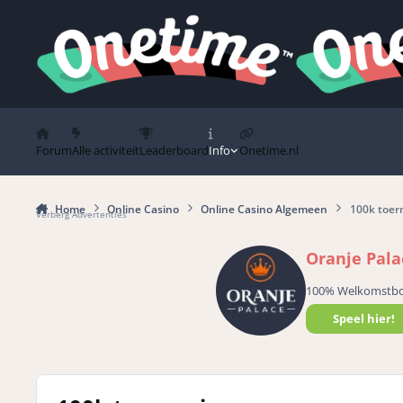
Spring naar bijdragen
Forum
Alle activiteit
Leaderboard
Info
Onetime.nl
Home
Online Casino
Online Casino Algemeen
100k toer
Verberg Advertenties
Oranje Pala
100% Welkomstb
Speel hier!