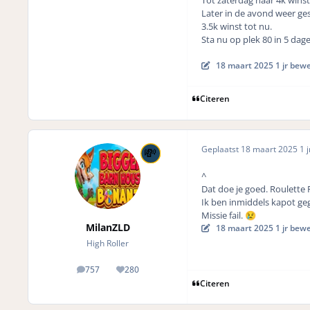
Tot zaterdag naar 4k wins
Later in de avond weer ges
3.5k winst tot nu.
Sta nu op plek 80 in 5 dag
18 maart 2025
1 jr
bewer
Citeren
Geplaatst
18 maart 2025
1 j
^
Dat doe je goed. Roulette
Ik ben inmiddels kapot geg
Missie fail.
😢
MilanZLD
18 maart 2025
1 jr
bewe
High Roller
757
280
posts
Reputation
Citeren