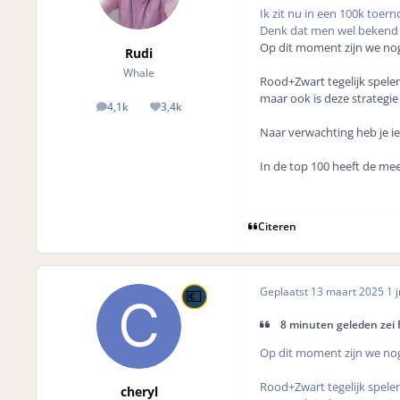
Ik zit nu in een 100k toe
Denk dat men wel bekend i
Op dit moment zijn we no
Rudi
Whale
Rood+Zwart tegelijk spelen
maar ook is deze strategi
4,1k
3,4k
posts
Reputation
Naar verwachting heb je ie
In de top 100 heeft de me
Citeren
Geplaatst
13 maart 2025
1 j
8 minuten geleden zei 
Op dit moment zijn we no
Rood+Zwart tegelijk spele
cheryl