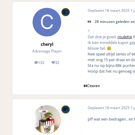
Geplaatst
18 maart 2025
1 j
28 minuten geleden zei
^
Dat doe je goed.
roulette
R
Ik ben inmiddels kapot geg
cheryl
Missie fail.
😢
Advantage Player
Nee speel altijd series of
met ong 15 per draai en da
133
32
posts
Reputation
Sta nu op bijna 88k punten
Hoop dat het nu genoeg is
Citeren
Geplaatst
18 maart 2025
1 j
pff wat een bedragen.. en t