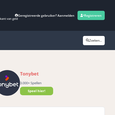
Geregistreerde gebruiker? Aanmelden
Registreren
kant van geld
Zoeken...
Tonybet
3.000+ Spellen
Speel hier!