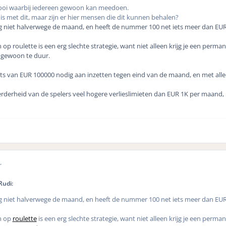
rnooi waarbij iedereen gewoon kan meedoen.
s met dit, maar zijn er hier mensen die dit kunnen behalen?
g niet halverwege de maand, en heeft de nummer 100 net iets meer dan EU
 op roulette is een erg slechte strategie, want niet alleen krijg je een perm
e gewoon te duur.
ts van EUR 100000 nodig aan inzetten tegen eind van de maand, en met allee
erderheid van de spelers veel hogere verlieslimieten dan EUR 1K per maand,
r
Rudi:
g niet halverwege de maand, en heeft de nummer 100 net iets meer dan EU
n op
roulette
is een erg slechte strategie, want niet alleen krijg je een per