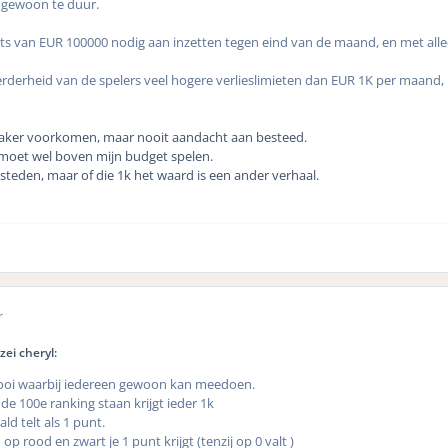
e gewoon te duur.
ts van EUR 100000 nodig aan inzetten tegen eind van de maand, en met allee
erderheid van de spelers veel hogere verlieslimieten dan EUR 1K per maand,
el vaker voorkomen, maar nooit aandacht aan besteed.
moet wel boven mijn budget spelen.
steden, maar of die 1k het waard is een ander verhaal.
r
ei cheryl:
rnooi waarbij iedereen gewoon kan meedoen.
e 100e ranking staan krijgt ieder 1k
ld telt als 1 punt.
op rood en zwart je 1 punt krijgt (tenzij op 0 valt )