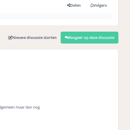
Delen
Volgers
Nieuwe discussie starten
Reageer op deze discussie
t algemeen maar dan nog