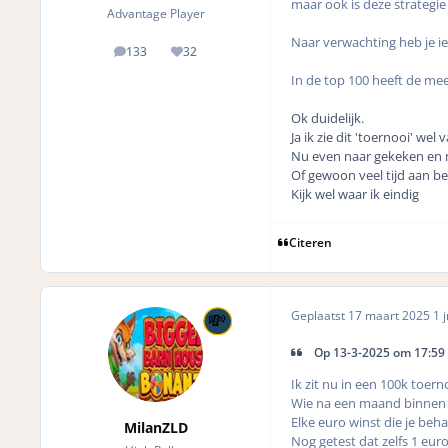
maar ook is deze strategi
Advantage Player
Naar verwachting heb je ie
133
32
posts
Reputation
In de top 100 heeft de me
Ok duidelijk.
Ja ik zie dit 'toernooi' w
Nu even naar gekeken en 
Of gewoon veel tijd aan be
Kijk wel waar ik eindig
Citeren
Geplaatst
17 maart 2025
1 j
Op 13-3-2025 om 17:59 z
Ik zit nu in een 100k toe
Wie na een maand binnen d
Elke euro winst die je behaa
MilanZLD
Nog getest dat zelfs 1 euro 