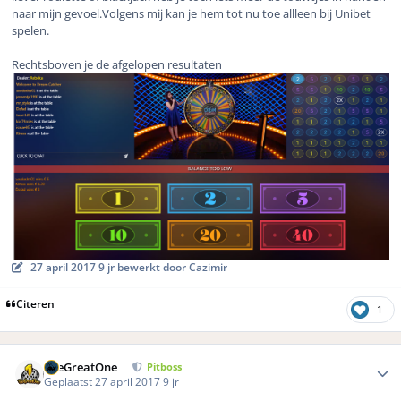
naar mijn gevoel.Volgens mij kan je hem tot nu toe allleen bij Unibet
spelen.
Rechtsboven je de afgelopen resultaten
27 april 2017
9 jr
bewerkt door Cazimir
Citeren
1
Author stats
TheGreatOne
Pitboss
Geplaatst
27 april 2017
9 jr