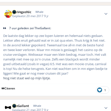
Author stats
LasVegasNic
Whale
Geplaatst
20 mei 2017
9 jr
7 uur geleden zei TheGallant:
De laatste dag lekker op zee lopen luieren en helemaal niets gedaan.
Lekker alles eruit gehaald wat er in zat qua eten. Thuis krijg ik het niet.
In de avond lekker gepokerd. Tweemaal toe all-in met de beste hand
en twee keer verloren. Maar mn missie is geslaagd; het casino op de
cruise verslagen. Weliswaar maar een klein bedrag, maar toch. Het valt
namelijk niet mee op zo'n cruise. Zelfs een blackjack wordt minder
goed uitbetaald (zoals in vegas) 6:5. Het was een mooie cruise, carnival
is top! Nu de helse terugreis. Kan niet wachten om in mn eigen bedje te
liggen! Wie gaat er nog meer cruisen dit jaar?
Nog niet staat wel op mijn lijstje.
Citeren
1
Author stats
TheGallant
Whale
Geplaatst
21 mei 2017
9 jr