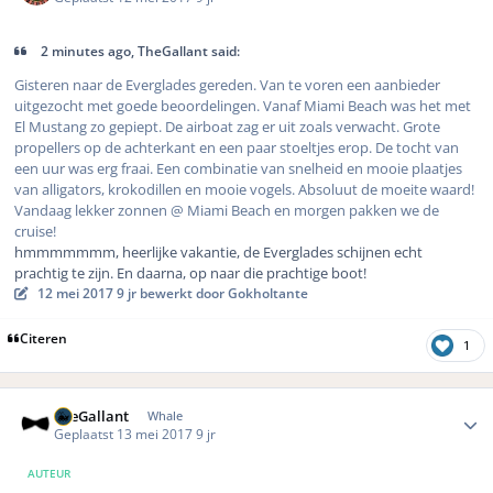
2 minutes ago, TheGallant said:
Gisteren naar de Everglades gereden. Van te voren een aanbieder
uitgezocht met goede beoordelingen. Vanaf Miami Beach was het met
El Mustang zo gepiept. De airboat zag er uit zoals verwacht. Grote
propellers op de achterkant en een paar stoeltjes erop. De tocht van
een uur was erg fraai. Een combinatie van snelheid en mooie plaatjes
van alligators, krokodillen en mooie vogels. Absoluut de moeite waard!
Vandaag lekker zonnen @ Miami Beach en morgen pakken we de
cruise!
hmmmmmmm, heerlijke vakantie, de Everglades schijnen echt
prachtig te zijn. En daarna, op naar die prachtige boot!
12 mei 2017
9 jr
bewerkt door Gokholtante
Citeren
1
Author stats
TheGallant
Whale
Geplaatst
13 mei 2017
9 jr
AUTEUR