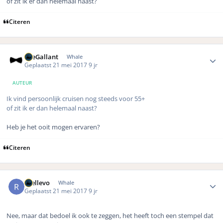
of zit ik er dan helemaal naast?
Citeren
Author stats
TheGallant
Whale
Geplaatst
21 mei 2017
9 jr
AUTEUR
Ik vind persoonlijk cruisen nog steeds voor 55+
of zit ik er dan helemaal naast?
Heb je het ooit mogen ervaren?
Citeren
Author stats
rhellevo
Whale
Geplaatst
21 mei 2017
9 jr
Nee, maar dat bedoel ik ook te zeggen, het heeft toch een stempel dat