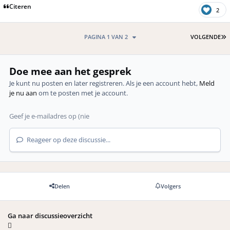
Citeren
2
L
PAGINA 1 VAN 2
VOLGENDE
Doe mee aan het gesprek
Je kunt nu posten en later registreren. Als je een account hebt,
Meld
je nu aan
om te posten met je account.
Reageer op deze discussie...
Delen
Volgers
Ga naar discussieoverzicht