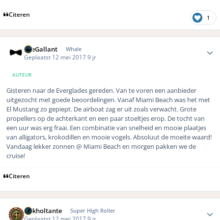
Citeren
1
Author stats
TheGallant
Whale
Geplaatst
12 mei 2017
9 jr
AUTEUR
Gisteren naar de Everglades gereden. Van te voren een aanbieder
uitgezocht met goede beoordelingen. Vanaf Miami Beach was het met
El Mustang zo gepiept. De airboat zag er uit zoals verwacht. Grote
propellers op de achterkant en een paar stoeltjes erop. De tocht van
een uur was erg fraai. Een combinatie van snelheid en mooie plaatjes
van alligators, krokodillen en mooie vogels. Absoluut de moeite waard!
Vandaag lekker zonnen @ Miami Beach en morgen pakken we de
cruise!
Citeren
Author stats
Gokholtante
Super High Roller
Geplaatst
12 mei 2017
9 jr