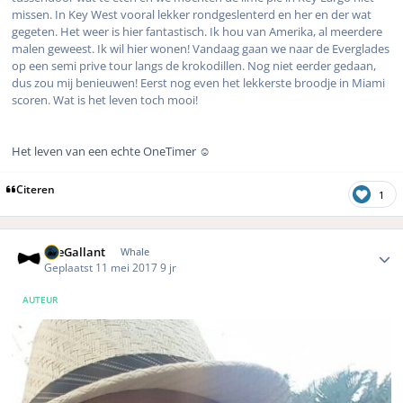
missen. In Key West vooral lekker rondgeslenterd en her en der wat
gegeten. Het weer is hier fantastisch. Ik hou van Amerika, al meerdere
malen geweest. Ik wil hier wonen! Vandaag gaan we naar de Everglades
op een semi prive tour langs de krokodillen. Nog niet eerder gedaan,
dus zou mij benieuwen! Eerst nog even het lekkerste broodje in Miami
scoren. Wat is het leven toch mooi!
Het leven van een echte OneTimer ☺️
Citeren
1
Author stats
TheGallant
Whale
Geplaatst
11 mei 2017
9 jr
AUTEUR