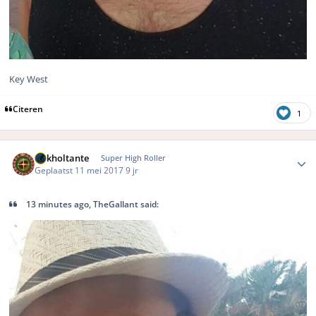
Key West
Citeren
1
Author stats
Gokholtante
Super High Roller
Geplaatst
11 mei 2017
9 jr
13 minutes ago, TheGallant said: