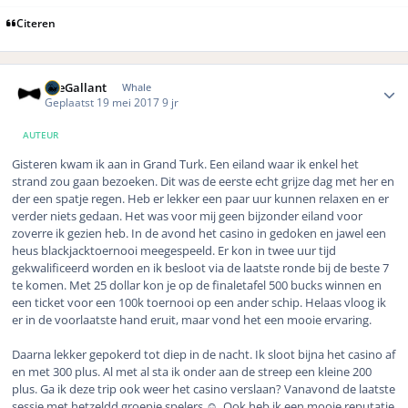
Citeren
Author stats
TheGallant
Whale
Geplaatst
19 mei 2017
9 jr
AUTEUR
Gisteren kwam ik aan in Grand Turk. Een eiland waar ik enkel het
strand zou gaan bezoeken. Dit was de eerste echt grijze dag met her en
der een spatje regen. Heb er lekker een paar uur kunnen relaxen en er
verder niets gedaan. Het was voor mij geen bijzonder eiland voor
zoverre ik gezien heb. In de avond het casino in gedoken en jawel een
heus blackjacktoernooi meegespeeld. Er kon in twee uur tijd
gekwalificeerd worden en ik besloot via de laatste ronde bij de beste 7
te komen. Met 25 dollar kon je op de finaletafel 500 bucks winnen en
een ticket voor een 100k toernooi op een ander schip. Helaas vloog ik
er in de voorlaatste hand eruit, maar vond het een mooie ervaring.
Daarna lekker gepokerd tot diep in de nacht. Ik sloot bijna het casino af
en met 300 plus. Al met al sta ik onder aan de streep een kleine 200
plus. Ga ik deze trip ook weer het casino verslaan? Vanavond de laatste
sessie met hetzeldd groepje spelers ☺️. Ook heb ik een mooie reputatie