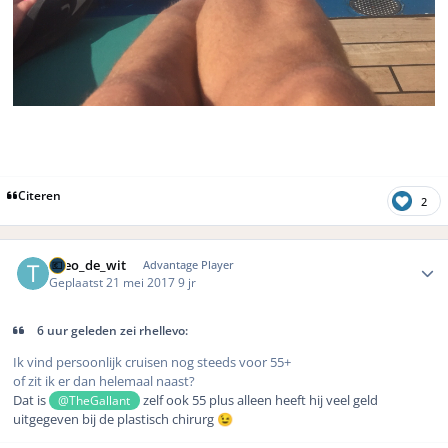
Citeren
2
Author stats
Theo_de_wit
Advantage Player
Geplaatst
21 mei 2017
9 jr
6 uur geleden zei rhellevo:
Ik vind persoonlijk cruisen nog steeds voor 55+
of zit ik er dan helemaal naast?
Dat is
zelf ook 55 plus alleen heeft hij veel geld
@TheGallant
uitgegeven bij de plastisch chirurg
😉