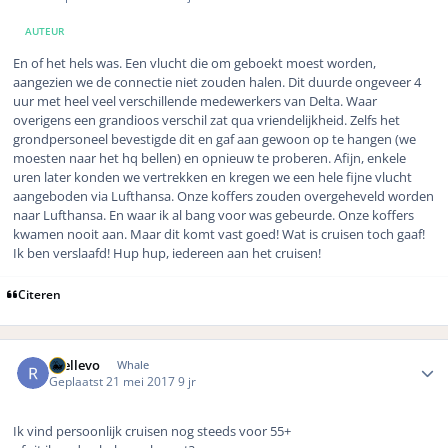
AUTEUR
En of het hels was. Een vlucht die om geboekt moest worden,
aangezien we de connectie niet zouden halen. Dit duurde ongeveer 4
uur met heel veel verschillende medewerkers van Delta. Waar
overigens een grandioos verschil zat qua vriendelijkheid. Zelfs het
grondpersoneel bevestigde dit en gaf aan gewoon op te hangen (we
moesten naar het hq bellen) en opnieuw te proberen. Afijn, enkele
uren later konden we vertrekken en kregen we een hele fijne vlucht
aangeboden via Lufthansa. Onze koffers zouden overgeheveld worden
naar Lufthansa. En waar ik al bang voor was gebeurde. Onze koffers
kwamen nooit aan. Maar dit komt vast goed! Wat is cruisen toch gaaf!
Ik ben verslaafd! Hup hup, iedereen aan het cruisen!
Citeren
Author stats
rhellevo
Whale
Geplaatst
21 mei 2017
9 jr
Ik vind persoonlijk cruisen nog steeds voor 55+