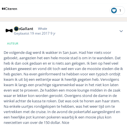
Citeren
1
Author stats
TheGallant
Whale
Geplaatst
19 mei 2017
9 jr
AUTEUR
De volgende dag werd ik wakker in San Juan. Had hier niets voor
geboekt, aangezien het een hele mooie stad is om in te wandelen. Dat
heb ik dan ook gedaan en er is niets aan gelogen. Ik ben op heel veel
plekken geweest en vond dit toch wel een van de mooiste steden die ik
heb gezien. Na even geinformeerd te hebben voor een typisch ontbijt
kwam ik uit bij een eettentje waar ik heerlijk gegeten heb. Vervolgens
kwam ik langs een prachtige sigarenwinkel waar in het niet kon laten
even wat te proeven. Ze hadden een mooie lounge midden in de zaak
waar er lekker kon worden gerookt. Overigens stond de dame in de
winkel achter de kassa te roken. Dat was ook te horen aan haar stem.
Na enkele uurtjes rondgelopen te hebben, was het weer tijd om te
vertrekken met de cruise. In de avond de pokertafel aangeslingerd en
een heerlijke pot kunnen pokeren waarbij ik een mooie plus kon
neerzetten van over de 150 dollar. Nice