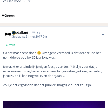
cruisen voor 55+ is?
Citeren
Author stats
TheGallant
Whale
Geplaatst
21 mei 2017
9 jr
AUTEUR
Ga het maar eens doen
Overigens vermoed ik dat deze cruise het
☺️
gemiddelde publiek 35 jaar jong was.
Je maakt er uiteindelijk je eigen feestje van toch? Stel je voor dat je
ieder moment mag kiezen om ergens te gaan eten, gokken, winkelen,
jacuzzi , en ik kan nog wel even doorgaan....
Zou je het erg vinden dat het publiek 'mogelijk' ouder zou zijn?