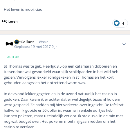
Het leven is mooi, ciao
Citeren
4
Author stats
TheGallant
Whale
Geplaatst
19 mei 2017
9 jr
AUTEUR
St Thomas was te gek. Heerlijk 3,5 op een catamaran dobberen en
tussendoor wat gesnorkeld waarbij ik schildpadden in het wild heb
gezien. Vervolgens lekker rondgekeken in st Thomas en het kort
gehouden aangezien het ontzettend warm was.
In de avond lekker gegeten en in de avond natuurlijk het casino in
gedoken. Daar kwam ik er achter dat er wel degelijk texas nl holdem
werd gespeeld. Ze hadden mij hier verkeerd over ingelicht. De tafel zat
halfvol en ik gooide er 50 dollar in, waarna in enkele uurtjes heb
kunnen pokeren, maar uiteindelijk verloor. Ik sta dus al in de min met
nog wat budget over. Het pokeren moet mij gaan redden om het
casino te verslaan.