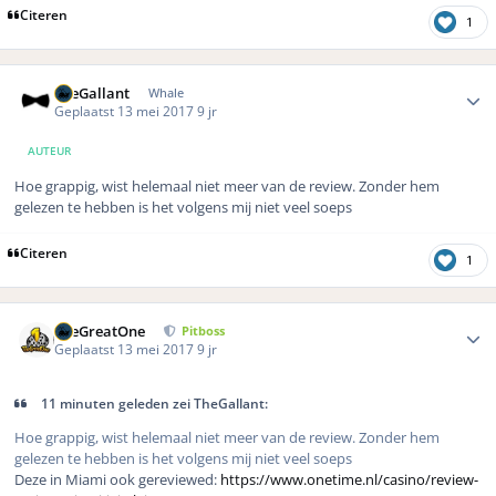
Citeren
1
Author stats
TheGallant
Whale
Geplaatst
13 mei 2017
9 jr
AUTEUR
Hoe grappig, wist helemaal niet meer van de review. Zonder hem
gelezen te hebben is het volgens mij niet veel soeps
Citeren
1
Author stats
TheGreatOne
Pitboss
Geplaatst
13 mei 2017
9 jr
11 minuten geleden zei TheGallant:
Hoe grappig, wist helemaal niet meer van de review. Zonder hem
gelezen te hebben is het volgens mij niet veel soeps
Deze in Miami ook gereviewed:
https://www.onetime.nl/casino/review-