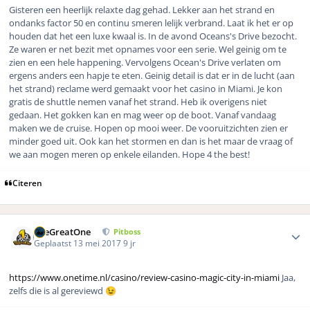
Gisteren een heerlijk relaxte dag gehad. Lekker aan het strand en
ondanks factor 50 en continu smeren lelijk verbrand. Laat ik het er op
houden dat het een luxe kwaal is. In de avond Oceans's Drive bezocht.
Ze waren er net bezit met opnames voor een serie. Wel geinig om te
zien en een hele happening. Vervolgens Ocean's Drive verlaten om
ergens anders een hapje te eten. Geinig detail is dat er in de lucht (aan
het strand) reclame werd gemaakt voor het casino in Miami. Je kon
gratis de shuttle nemen vanaf het strand. Heb ik overigens niet
gedaan. Het gokken kan en mag weer op de boot. Vanaf vandaag
maken we de cruise. Hopen op mooi weer. De vooruitzichten zien er
minder goed uit. Ook kan het stormen en dan is het maar de vraag of
we aan mogen meren op enkele eilanden. Hope 4 the best!
Citeren
Author stats
TheGreatOne
Pitboss
Geplaatst
13 mei 2017
9 jr
https://www.onetime.nl/casino/review-casino-magic-city-in-miami
Jaa,
zelfs die is al gereviewd
😉