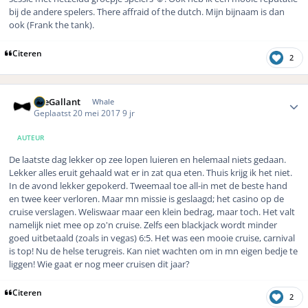
bij de andere spelers. There affraid of the dutch. Mijn bijnaam is dan
ook (Frank the tank).
Citeren
2
Author stats
TheGallant
Whale
Geplaatst
20 mei 2017
9 jr
AUTEUR
De laatste dag lekker op zee lopen luieren en helemaal niets gedaan.
Lekker alles eruit gehaald wat er in zat qua eten. Thuis krijg ik het niet.
In de avond lekker gepokerd. Tweemaal toe all-in met de beste hand
en twee keer verloren. Maar mn missie is geslaagd; het casino op de
cruise verslagen. Weliswaar maar een klein bedrag, maar toch. Het valt
namelijk niet mee op zo'n cruise. Zelfs een blackjack wordt minder
goed uitbetaald (zoals in vegas) 6:5. Het was een mooie cruise, carnival
is top! Nu de helse terugreis. Kan niet wachten om in mn eigen bedje te
liggen! Wie gaat er nog meer cruisen dit jaar?
Citeren
2