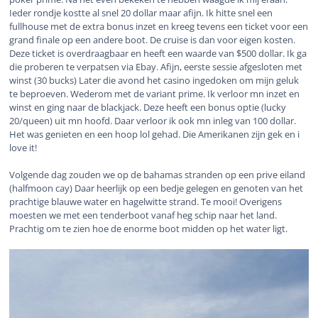
Ieder rondje kostte al snel 20 dollar maar afijn. Ik hitte snel een
fullhouse met de extra bonus inzet en kreeg tevens een ticket voor een
grand finale op een andere boot. De cruise is dan voor eigen kosten.
Deze ticket is overdraagbaar en heeft een waarde van $500 dollar. Ik ga
die proberen te verpatsen via Ebay. Afijn, eerste sessie afgesloten met
winst (30 bucks) Later die avond het casino ingedoken om mijn geluk
te beproeven. Wederom met de variant prime. Ik verloor mn inzet en
winst en ging naar de blackjack. Deze heeft een bonus optie (lucky
20/queen) uit mn hoofd. Daar verloor ik ook mn inleg van 100 dollar.
Het was genieten en een hoop lol gehad. Die Amerikanen zijn gek en i
love it!
Volgende dag zouden we op de bahamas stranden op een prive eiland
(halfmoon cay) Daar heerlijk op een bedje gelegen en genoten van het
prachtige blauwe water en hagelwitte strand. Te mooi! Overigens
moesten we met een tenderboot vanaf heg schip naar het land.
Prachtig om te zien hoe de enorme boot midden op het water ligt.