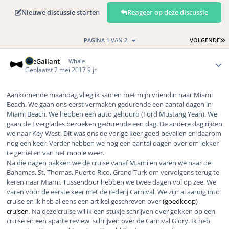
Nieuwe discussie starten
Reageer op deze discussie
L
PAGINA 1 VAN 2
VOLGENDE
Author stats
TheGallant
Whale
Geplaatst
7 mei 2017
9 jr
Aankomende maandag vlieg ik samen met mijn vriendin naar Miami
Beach. We gaan ons eerst vermaken gedurende een aantal dagen in
Miami Beach. We hebben een auto gehuurd (Ford Mustang Yeah). We
gaan de Everglades bezoeken gedurende een dag. De andere dag rijden
we naar Key West. Dit was ons de vorige keer goed bevallen en daarom
nog een keer. Verder hebben we nog een aantal dagen over om lekker
te genieten van het mooie weer.
Na die dagen pakken we de cruise vanaf Miami en varen we naar de
Bahamas, St. Thomas, Puerto Rico, Grand Turk om vervolgens terug te
keren naar Miami. Tussendoor hebben we twee dagen vol op zee. We
varen voor de eerste keer met de rederij Carnival. We zijn al aardig into
cruise en ik heb al eens een artikel geschreven over
(goedkoop)
cruisen
. Na deze cruise wil ik een stukje schrijven over gokken op een
cruise en een aparte review schrijven over de Carnival Glory. Ik heb