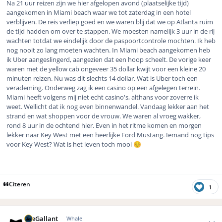
Na 21 uur reizen zijn we hier afgelopen avond (plaatselijke tijd)
aangekomen in Miami beach waar we tot zaterdag in een hotel
verblijven. De reis verliep goed en we waren blij dat we op Atlanta ruim
de tijd hadden om over te stappen. We moesten namelijk 3 uur in de rij
wachten totdat we eindelijk door de paspoortcontrole mochten. Ik heb
nog nooit zo lang moeten wachten. In Miami beach aangekomen heb
ik Uber aangeslingerd, aangezien dat een hoop scheelt. De vorige keer
waren met de yellow cab ongeveer 35 dollar kwijt voor een kleine 20
minuten reizen. Nu was dit slechts 14 dollar. Wat is Uber toch een
verademing. Onderweg zag ik een casino op een afgelegen terrein.
Miami heeft volgens mij niet echt casino's, althans voor zoverre ik
weet. Wellicht dat ik nog even binnenwandel. Vandaag lekker aan het
strand en wat shoppen voor de vrouw. We waren al vroeg wakker,
rond 8 uur in de ochtend hier. Even in het ritme komen en morgen
lekker naar Key West met een heerlijke Ford Mustang. Iemand nog tips
voor Key West? Wat is het leven toch mooi
☺️
Citeren
1
Author stats
TheGallant
Whale