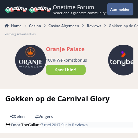
Spring naar bijdragen
Onetime Forum
Aanmelden
Nederland's grootste community voor de spannende 
Home
Casino
Casino Algemeen
Reviews
Gokken op de Ca
Verberg Advertenties
Oranje Palace
100% Welkomstbonus
Speel hier!
Gokken op de Carnival Glory
Delen
Volgers
Door
TheGallant
7 mei 2017
9 jr
in
Reviews