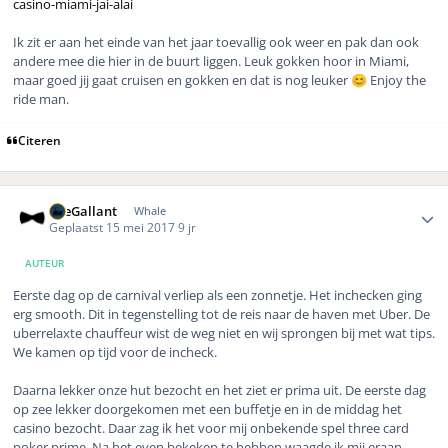
casino-miami-jai-alai
Ik zit er aan het einde van het jaar toevallig ook weer en pak dan ook
andere mee die hier in de buurt liggen. Leuk gokken hoor in Miami,
maar goed jij gaat cruisen en gokken en dat is nog leuker
Enjoy the
😊
ride man.
Citeren
Author stats
TheGallant
Whale
Geplaatst
15 mei 2017
9 jr
AUTEUR
Eerste dag op de carnival verliep als een zonnetje. Het inchecken ging
erg smooth. Dit in tegenstelling tot de reis naar de haven met Uber. De
uberrelaxte chauffeur wist de weg niet en wij sprongen bij met wat tips.
We kamen op tijd voor de incheck.
Daarna lekker onze hut bezocht en het ziet er prima uit. De eerste dag
op zee lekker doorgekomen met een buffetje en in de middag het
casino bezocht. Daar zag ik het voor mij onbekende spel three card
poker prime. Na het even bekeken te hebben waagde ik mij eraan.