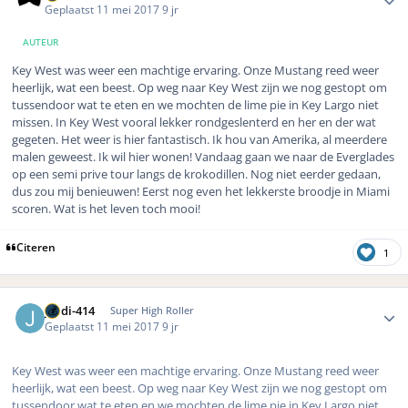
Geplaatst
11 mei 2017
9 jr
AUTEUR
Key West was weer een machtige ervaring. Onze Mustang reed weer
heerlijk, wat een beest. Op weg naar Key West zijn we nog gestopt om
tussendoor wat te eten en we mochten de lime pie in Key Largo niet
missen. In Key West vooral lekker rondgeslenterd en her en der wat
gegeten. Het weer is hier fantastisch. Ik hou van Amerika, al meerdere
malen geweest. Ik wil hier wonen! Vandaag gaan we naar de Everglades
op een semi prive tour langs de krokodillen. Nog niet eerder gedaan,
dus zou mij benieuwen! Eerst nog even het lekkerste broodje in Miami
scoren. Wat is het leven toch mooi!
Citeren
1
Author stats
jordi-414
Super High Roller
Geplaatst
11 mei 2017
9 jr
Key West was weer een machtige ervaring. Onze Mustang reed weer
heerlijk, wat een beest. Op weg naar Key West zijn we nog gestopt om
tussendoor wat te eten en we mochten de lime pie in Key Largo niet