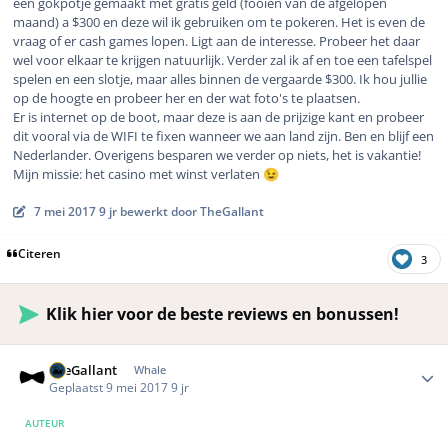
een gokpotje gemaakt met gratis geld (fooien van de afgelopen
maand) a $300 en deze wil ik gebruiken om te pokeren. Het is even de
vraag of er cash games lopen. Ligt aan de interesse. Probeer het daar
wel voor elkaar te krijgen natuurlijk. Verder zal ik af en toe een tafelspel
spelen en een slotje, maar alles binnen de vergaarde $300. Ik hou jullie
op de hoogte en probeer her en der wat foto's te plaatsen.
Er is internet op de boot, maar deze is aan de prijzige kant en probeer
dit vooral via de WIFI te fixen wanneer we aan land zijn. Ben en blijf een
Nederlander. Overigens besparen we verder op niets, het is vakantie!
Mijn missie: het casino met winst verlaten
😉
7 mei 2017
9 jr
bewerkt door TheGallant
Citeren
3
Klik hier voor de beste reviews en bonussen!
Author stats
TheGallant
Whale
Geplaatst
9 mei 2017
9 jr
AUTEUR