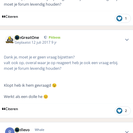
moet je forum levendig houden?
Citeren
1
Author stats
TheGreatOne
Pitboss
Geplaatst
12 juli 2017
9 jr
Dank je, moet je er geen vraag bijzetten?
valt ook op, overal waar je op reageert heb je ook een vraag erbij.
moet je forum levendig houden?
Klopt heb ik hem gevraagd
😉
Werkt als een dolle he
😊
Citeren
2
Author stats
rhellevo
Whale