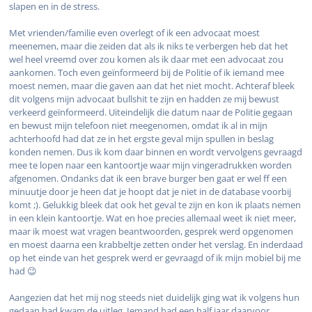
slapen en in de stress.
Met vrienden/familie even overlegt of ik een advocaat moest
meenemen, maar die zeiden dat als ik niks te verbergen heb dat het
wel heel vreemd over zou komen als ik daar met een advocaat zou
aankomen. Toch even geïnformeerd bij de Politie of ik iemand mee
moest nemen, maar die gaven aan dat het niet mocht. Achteraf bleek
dit volgens mijn advocaat bullshit te zijn en hadden ze mij bewust
verkeerd geïnformeerd. Uiteindelijk die datum naar de Politie gegaan
en bewust mijn telefoon niet meegenomen, omdat ik al in mijn
achterhoofd had dat ze in het ergste geval mijn spullen in beslag
konden nemen. Dus ik kom daar binnen en wordt vervolgens gevraagd
mee te lopen naar een kantoortje waar mijn vingeradrukken worden
afgenomen. Ondanks dat ik een brave burger ben gaat er wel ff een
minuutje door je heen dat je hoopt dat je niet in de database voorbij
komt ;). Gelukkig bleek dat ook het geval te zijn en kon ik plaats nemen
in een klein kantoortje. Wat en hoe precies allemaal weet ik niet meer,
maar ik moest wat vragen beantwoorden, gesprek werd opgenomen
en moest daarna een krabbeltje zetten onder het verslag. En inderdaad
op het einde van het gesprek werd er gevraagd of ik mijn mobiel bij me
had 😉
Aangezien dat het mij nog steeds niet duidelijk ging wat ik volgens hun
gedaan had kwam de uitleg. Iemand had een half jaar daarvoor