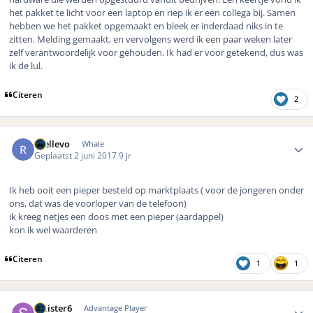
het pakket te licht voor een laptop en riep ik er een collega bij. Samen
hebben we het pakket opgemaakt en bleek er inderdaad niks in te
zitten. Melding gemaakt, en vervolgens werd ik een paar weken later
zelf verantwoordelijk voor gehouden. Ik had er voor getekend, dus was
ik de lul.
Citeren
2
Author stats
rhellevo
Whale
Geplaatst
2 juni 2017
9 jr
Ik heb ooit een pieper besteld op marktplaats ( voor de jongeren onder
ons, dat was de voorloper van de telefoon)
ik kreeg netjes een doos met een pieper (aardappel)
kon ik wel waarderen
Citeren
1
1
Author stats
Sinister6
Advantage Player