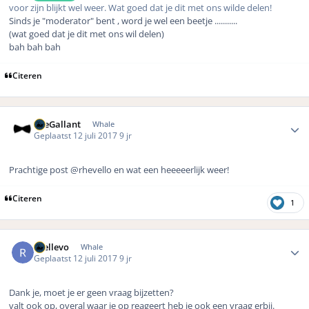
voor zijn blijkt wel weer. Wat goed dat je dit met ons wilde delen!
Sinds je "moderator" bent , word je wel een beetje ...........
(wat goed dat je dit met ons wil delen)
bah bah bah
Citeren
Author stats
TheGallant
Whale
Geplaatst
12 juli 2017
9 jr
Prachtige post @rhevello en wat een heeeeerlijk weer!
Citeren
1
Author stats
rhellevo
Whale
Geplaatst
12 juli 2017
9 jr
Dank je, moet je er geen vraag bijzetten?
valt ook op, overal waar je op reageert heb je ook een vraag erbij.