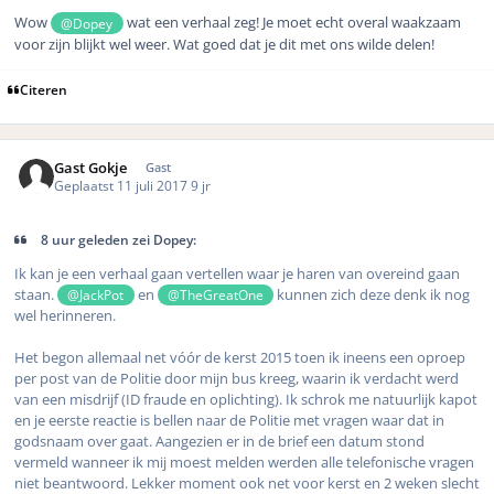
Wow
wat een verhaal zeg! Je moet echt overal waakzaam
@Dopey
voor zijn blijkt wel weer. Wat goed dat je dit met ons wilde delen!
Citeren
Gast Gokje
Gast
Geplaatst
11 juli 2017
9 jr
8 uur geleden zei Dopey:
Ik kan je een verhaal gaan vertellen waar je haren van overeind gaan
staan.
en
kunnen zich deze denk ik nog
@JackPot
@TheGreatOne
wel herinneren.
Het begon allemaal net vóór de kerst 2015 toen ik ineens een oproep
per post van de Politie door mijn bus kreeg, waarin ik verdacht werd
van een misdrijf (ID fraude en oplichting). Ik schrok me natuurlijk kapot
en je eerste reactie is bellen naar de Politie met vragen waar dat in
godsnaam over gaat. Aangezien er in de brief een datum stond
vermeld wanneer ik mij moest melden werden alle telefonische vragen
niet beantwoord. Lekker moment ook net voor kerst en 2 weken slecht