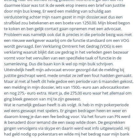
daarmee klaar was tot ik de week erop ineens een brief van Justitie
door mijn bus kreeg. Er werd een melding van schuldig aan
verduistering achter mijn naam gezet in mijn dossier,wat dus een
strafblad zou betekenen en een boete van 1250,00. Mijn bloed begon
te koken en ben gelijk contact gaan opnemen met een advocaat.
Probleem was namelijk ook dat ik precies in die periode bezig was met
een nieuwe werkgever waarbij om de functie standaard om een VOG
wordt gevraagd. Een Verklaring Omtrent het Gedrag (VOG) is een
verklaring waaruit blijkt dat uw gedrag in het verleden geen bezwaar
vormt voor het vervullen van een specifieke taak of functie in de
samenleving. Dus die baan kon ik wel op mijn buik schrijven.
Uiteindelijk heeft mijn advocaat ervoor gezorgd dat de melding bij
justitie geschrapt werd, mede omdat ze zelf een fout hadden gemaakt.
Maar al met al heeft dit hele gedoe een periode van 6 maanden gekost,
een melding in mijn dossier, iets van 1500,- euro aan advocaatkosten
en nog 275,- euro extra. Want ja, die 275,00 euro waar het allemaal om
ging bleek gewoon van mij te zijn geweest.
Wat ie namelijk gedaan heeft is als volgt. Ik heb in mijn pokerperiode
wel eens geswapt met spelers. Er gingen bedragen heen en weer en
daarom kreeg je dan een fee bedrag voor. Via het forum van PN werd
ik benaderd door iemand die een swap wilde doen. De gesprekken
gingen vervolgens via skype en daarin werd wat info uitgewisseld. Hij
had geld nodig op pokerstars en wilde mij het bedrag naar mijn bank