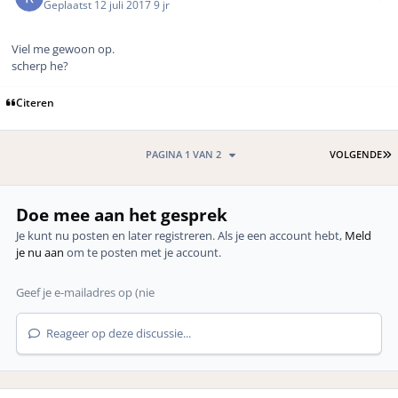
Geplaatst
12 juli 2017
9 jr
Viel me gewoon op.
scherp he?
Citeren
L
PAGINA 1 VAN 2
VOLGENDE
Doe mee aan het gesprek
Je kunt nu posten en later registreren. Als je een account hebt,
Meld
je nu aan
om te posten met je account.
Reageer op deze discussie...