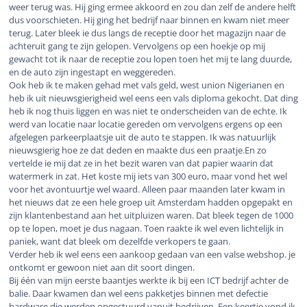
weer terug was. Hij ging ermee akkoord en zou dan zelf de andere helft
dus voorschieten. Hij ging het bedrijf naar binnen en kwam niet meer
terug. Later bleek ie dus langs de receptie door het magazijn naar de
achteruit gang te zijn gelopen. Vervolgens op een hoekje op mij
gewacht tot ik naar de receptie zou lopen toen het mij te lang duurde,
en de auto zijn ingestapt en weggereden.
Ook heb ik te maken gehad met vals geld, west union Nigerianen en
heb ik uit nieuwsgierigheid wel eens een vals diploma gekocht. Dat ding
heb ik nog thuis liggen en was niet te onderscheiden van de echte. Ik
werd van locatie naar locatie gereden om vervolgens ergens op een
afgelegen parkeerplaatsje uit de auto te stappen. Ik was natuurlijk
nieuwsgierig hoe ze dat deden en maakte dus een praatje.En zo
vertelde ie mij dat ze in het bezit waren van dat papier waarin dat
watermerk in zat. Het koste mij iets van 300 euro, maar vond het wel
voor het avontuurtje wel waard. Alleen paar maanden later kwam in
het nieuws dat ze een hele groep uit Amsterdam hadden opgepakt en
zijn klantenbestand aan het uitpluizen waren. Dat bleek tegen de 1000
op te lopen, moet je dus nagaan. Toen raakte ik wel even lichtelijk in
paniek, want dat bleek om dezelfde verkopers te gaan.
Verder heb ik wel eens een aankoop gedaan van een valse webshop. je
ontkomt er gewoon niet aan dit soort dingen.
Bij één van mijn eerste baantjes werkte ik bij een ICT bedrijf achter de
balie. Daar kwamen dan wel eens pakketjes binnen met defectie
hardware die werden opgestuurd vanuit bedrijven. Een keertje vond ik