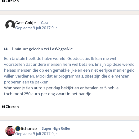
Citeren
Gast Gokje
Gast
Geplaatst
9 juli 2017
9 jr
1 minuut geleden zei LasVegasNic:
Een brutale heeft de halve wereld. Goede actie. Ik kan me wel
voorstellen dat andere mensen hem wel betalen. Er zijn op deze wereld
helaas mensen die op een gemakkelijke en een niet eerlijke manier geld
willen verdienen. Mooi dat er programma's, sites zijn die die mensen
proberen aan te pakken.
Wanneer je tien auto's per dag bekijkt en er betalen er 5 heb je
toch mooi 250 euro per dag zwart in het handje.
Citeren
Author stats
Hillichance
Super High Roller
Geplaatst
9 juli 2017
9 jr