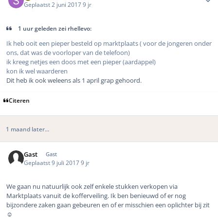
Geplaatst
2 juni 2017
9 jr
1 uur geleden zei rhellevo:
Ik heb ooit een pieper besteld op marktplaats ( voor de jongeren onder
ons, dat was de voorloper van de telefoon)
ik kreeg netjes een doos met een pieper (aardappel)
kon ik wel waarderen
Dit heb ik ook weleens als 1 april grap gehoord.
Citeren
1 maand later...
Gast
Gast
Geplaatst
9 juli 2017
9 jr
We gaan nu natuurlijk ook zelf enkele stukken verkopen via
Marktplaats vanuit de kofferveiling. Ik ben benieuwd of er nog
bijzondere zaken gaan gebeuren en of er misschien een oplichter bij zit
☺️