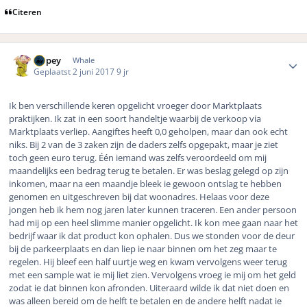
Citeren
Author stats
Dopey
Whale
Geplaatst
2 juni 2017
9 jr
Ik ben verschillende keren opgelicht vroeger door Marktplaats
praktijken. Ik zat in een soort handeltje waarbij de verkoop via
Marktplaats verliep. Aangiftes heeft 0,0 geholpen, maar dan ook echt
niks. Bij 2 van de 3 zaken zijn de daders zelfs opgepakt, maar je ziet
toch geen euro terug. Één iemand was zelfs veroordeeld om mij
maandelijks een bedrag terug te betalen. Er was beslag gelegd op zijn
inkomen, maar na een maandje bleek ie gewoon ontslag te hebben
genomen en uitgeschreven bij dat woonadres. Helaas voor deze
jongen heb ik hem nog jaren later kunnen traceren. Een ander persoon
had mij op een heel slimme manier opgelicht. Ik kon mee gaan naar het
bedrijf waar ik dat product kon ophalen. Dus we stonden voor de deur
bij de parkeerplaats en dan liep ie naar binnen om het zeg maar te
regelen. Hij bleef een half uurtje weg en kwam vervolgens weer terug
met een sample wat ie mij liet zien. Vervolgens vroeg ie mij om het geld
zodat ie dat binnen kon afronden. Uiteraard wilde ik dat niet doen en
was alleen bereid om de helft te betalen en de andere helft nadat ie