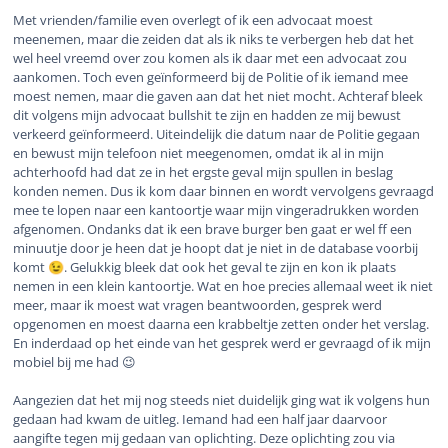
Met vrienden/familie even overlegt of ik een advocaat moest
meenemen, maar die zeiden dat als ik niks te verbergen heb dat het
wel heel vreemd over zou komen als ik daar met een advocaat zou
aankomen. Toch even geïnformeerd bij de Politie of ik iemand mee
moest nemen, maar die gaven aan dat het niet mocht. Achteraf bleek
dit volgens mijn advocaat bullshit te zijn en hadden ze mij bewust
verkeerd geïnformeerd. Uiteindelijk die datum naar de Politie gegaan
en bewust mijn telefoon niet meegenomen, omdat ik al in mijn
achterhoofd had dat ze in het ergste geval mijn spullen in beslag
konden nemen. Dus ik kom daar binnen en wordt vervolgens gevraagd
mee te lopen naar een kantoortje waar mijn vingeradrukken worden
afgenomen. Ondanks dat ik een brave burger ben gaat er wel ff een
minuutje door je heen dat je hoopt dat je niet in de database voorbij
komt
. Gelukkig bleek dat ook het geval te zijn en kon ik plaats
😉
nemen in een klein kantoortje. Wat en hoe precies allemaal weet ik niet
meer, maar ik moest wat vragen beantwoorden, gesprek werd
opgenomen en moest daarna een krabbeltje zetten onder het verslag.
En inderdaad op het einde van het gesprek werd er gevraagd of ik mijn
mobiel bij me had 😉
Aangezien dat het mij nog steeds niet duidelijk ging wat ik volgens hun
gedaan had kwam de uitleg. Iemand had een half jaar daarvoor
aangifte tegen mij gedaan van oplichting. Deze oplichting zou via