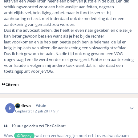
iets van een week later ineens een brief van justitie in de bus. Een dik
schikkingsvoorstel voor een hele waslijst aan feiten, negeren
ambtelijkbevel, belediging ambetenaar in functie, verzet bij
aanhouding ect. ect. met inderdaad ook de mededeling dat er een
aantekening van gemaakt zou worden.
Dus ik me advocaat bellen, die heeft er even naar gekeken en die zei je
kan beter gewoon betalen want als je het bij de rechter
laat voorkomen en je heb een beetje pech ben je helemaal de lul en
krijg je inplaats van alleen die aantekening een volwaardig strafblad.
Dus ik heb gewoon betaald. Na die tijd ook nog gewoon een VOG
opgevraagd en die werd verder niet geweigerd. Echter een aantekening
voor fraude is volgens mij andere koek want dat is inderdaad een
toetsingspunt voor je VOG.
Citeren
Author stats
rhellevo
Whale
Geplaatst
12 juli 2017
9 jr
19 uur geleden zei TheGallant:
Wow
wat een verhaal zeg! Je moet echt overal waakzaam
@Dopey