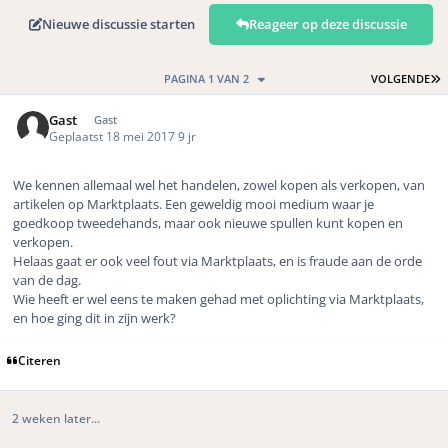
Nieuwe discussie starten
Reageer op deze discussie
L
PAGINA 1 VAN 2
VOLGENDE
Gast
Gast
Geplaatst
18 mei 2017
9 jr
We kennen allemaal wel het handelen, zowel kopen als verkopen, van
artikelen op Marktplaats. Een geweldig mooi medium waar je
goedkoop tweedehands, maar ook nieuwe spullen kunt kopen en
verkopen.
Helaas gaat er ook veel fout via Marktplaats, en is fraude aan de orde
van de dag.
Wie heeft er wel eens te maken gehad met oplichting via Marktplaats,
en hoe ging dit in zijn werk?
Citeren
2 weken later...