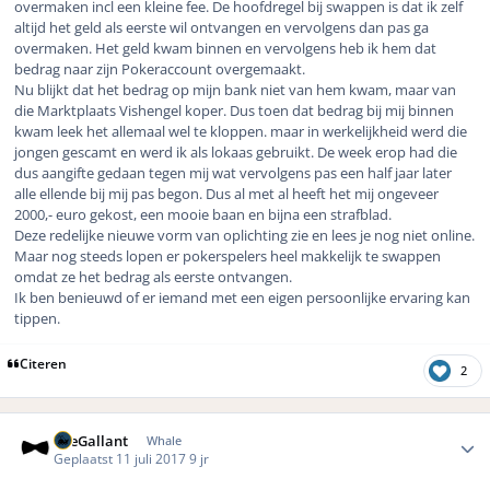
overmaken incl een kleine fee. De hoofdregel bij swappen is dat ik zelf
altijd het geld als eerste wil ontvangen en vervolgens dan pas ga
overmaken. Het geld kwam binnen en vervolgens heb ik hem dat
bedrag naar zijn Pokeraccount overgemaakt.
Nu blijkt dat het bedrag op mijn bank niet van hem kwam, maar van
die Marktplaats Vishengel koper. Dus toen dat bedrag bij mij binnen
kwam leek het allemaal wel te kloppen. maar in werkelijkheid werd die
jongen gescamt en werd ik als lokaas gebruikt. De week erop had die
dus aangifte gedaan tegen mij wat vervolgens pas een half jaar later
alle ellende bij mij pas begon. Dus al met al heeft het mij ongeveer
2000,- euro gekost, een mooie baan en bijna een strafblad.
Deze redelijke nieuwe vorm van oplichting zie en lees je nog niet online.
Maar nog steeds lopen er pokerspelers heel makkelijk te swappen
omdat ze het bedrag als eerste ontvangen.
Ik ben benieuwd of er iemand met een eigen persoonlijke ervaring kan
tippen.
Citeren
2
Author stats
TheGallant
Whale
Geplaatst
11 juli 2017
9 jr