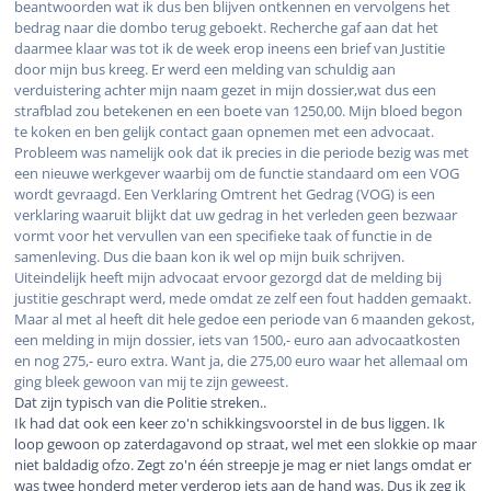
beantwoorden wat ik dus ben blijven ontkennen en vervolgens het
bedrag naar die dombo terug geboekt. Recherche gaf aan dat het
daarmee klaar was tot ik de week erop ineens een brief van Justitie
door mijn bus kreeg. Er werd een melding van schuldig aan
verduistering achter mijn naam gezet in mijn dossier,wat dus een
strafblad zou betekenen en een boete van 1250,00. Mijn bloed begon
te koken en ben gelijk contact gaan opnemen met een advocaat.
Probleem was namelijk ook dat ik precies in die periode bezig was met
een nieuwe werkgever waarbij om de functie standaard om een VOG
wordt gevraagd. Een Verklaring Omtrent het Gedrag (VOG) is een
verklaring waaruit blijkt dat uw gedrag in het verleden geen bezwaar
vormt voor het vervullen van een specifieke taak of functie in de
samenleving. Dus die baan kon ik wel op mijn buik schrijven.
Uiteindelijk heeft mijn advocaat ervoor gezorgd dat de melding bij
justitie geschrapt werd, mede omdat ze zelf een fout hadden gemaakt.
Maar al met al heeft dit hele gedoe een periode van 6 maanden gekost,
een melding in mijn dossier, iets van 1500,- euro aan advocaatkosten
en nog 275,- euro extra. Want ja, die 275,00 euro waar het allemaal om
ging bleek gewoon van mij te zijn geweest.
Dat zijn typisch van die Politie streken..
Ik had dat ook een keer zo'n schikkingsvoorstel in de bus liggen. Ik
loop gewoon op zaterdagavond op straat, wel met een slokkie op maar
niet baldadig ofzo. Zegt zo'n één streepje je mag er niet langs omdat er
was twee honderd meter verderop iets aan de hand was. Dus ik zeg ik