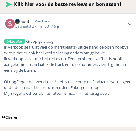
Klik hier voor de beste reviews en bonussen!
Author stats
samoht
Members
Geplaatst
27 mei 2017
9 jr
Grappige vraag.
@JackPot
Ik verkoop zelf juist veel op marktplaats (uit de hand gelopen hobby)
Wist je dat er ook heel veel opliching anders om gebeurt ?
Ik verkoop iets stuur het netjes op. Eerst proberen ze "het is nooit
aangekomen" dan laat ik de track en trace nummers zien. Ligt het in
eens bij de buren.
Of nog "erger het werkt niet \ het is niet compleet". Maar ze willen geen
onderdelen na of het retour zenden. Enkel geld terug.
Mijn regel is echter als het retour is maak ik het terug over.
Citeren
Author stats