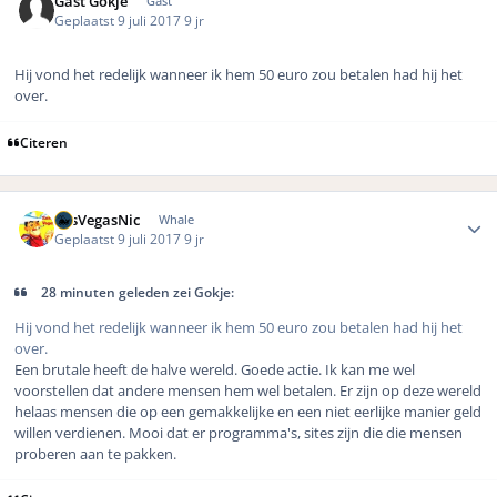
Gast Gokje
Gast
Geplaatst
9 juli 2017
9 jr
Hij vond het redelijk wanneer ik hem 50 euro zou betalen had hij het
over.
Citeren
Author stats
LasVegasNic
Whale
Geplaatst
9 juli 2017
9 jr
28 minuten geleden zei Gokje:
Hij vond het redelijk wanneer ik hem 50 euro zou betalen had hij het
over.
Een brutale heeft de halve wereld. Goede actie. Ik kan me wel
voorstellen dat andere mensen hem wel betalen. Er zijn op deze wereld
helaas mensen die op een gemakkelijke en een niet eerlijke manier geld
willen verdienen. Mooi dat er programma's, sites zijn die die mensen
proberen aan te pakken.