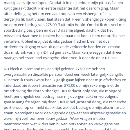
marktplaats zijn verlopen. Omdat ik in die periode mijn pinpas 2x ben
kwijt geraakt dacht ik in eerste instantie dat het daarom ging. Maar
uiteindelijk ging het om een aankoop van een vishengel of iets
dergelijks (ik haat vissen, laat staan dat ik een vishengel ga kopen). Ging
ook om een bedrag van 275,00 ff uit mijn hoofd. Omdat ik dus veel met
sportbetting bezig ben en dus ID daarbij afgeef, dacht ik dat het
misschien daar mee te maken had, maar dat kon ik hem natuurlijk niet
vertellen. Ik bleef erbij dat ik niks gedaan had en bleef het dus
ontkennen. Ik ging er vanuit dat ze de verkeerde hadden en iemand
dus misbruik van mijn ID had gemaakt. Maar kan je zeggen dat ik een
naar gevoel eraan had overgehouden toen ik daar de deur uit liep.
Nu bleek dus iemand mij een tijd geleden 275,00 te hebben
overgemaakt en diezelfde persoon deed een week later gelijk aangifte.
Dus toen ik thuis kwam ben ik gelijk gaan kijken naar mijn afschriftes en
inderdaad zie ik een transactie van 275,00 op mijn rekening, met de
omschrijving die klote vishengel. Dus ik dacht holy shit, die mongool
heeft per ongeluk een bedrag naar mij overgemaakt en vervolgens
gaat ie aangifte tegen mij doen. Dus ik bel (achteraf dom), die recherche
politie weer op en meld dat ik dus wel dat bedrag op mijn afschrifte zie
staan. Vervolgens voor de volgende dag weer een afspraak gemaakt en
werd mijn verhoor overnieuw gedaan. Weer vragen moeten
beantwoorden wat ik dus ben blijven ontkennen en vervolgens het
bedrag naar die dombo terug geboekt. Recherche gaf aan dat het