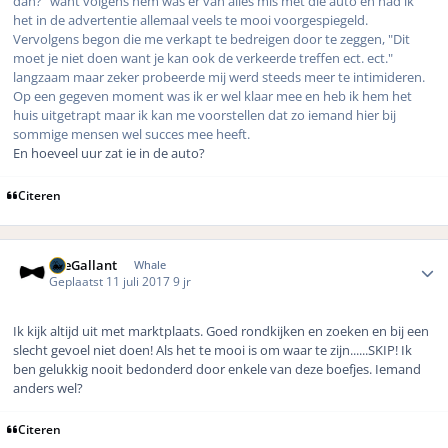
dan?" want volgens hem was er van alles mis met die auto en had ik
het in de advertentie allemaal veels te mooi voorgespiegeld.
Vervolgens begon die me verkapt te bedreigen door te zeggen, "Dit
moet je niet doen want je kan ook de verkeerde treffen ect. ect."
langzaam maar zeker probeerde mij werd steeds meer te intimideren.
Op een gegeven moment was ik er wel klaar mee en heb ik hem het
huis uitgetrapt maar ik kan me voorstellen dat zo iemand hier bij
sommige mensen wel succes mee heeft.
En hoeveel uur zat ie in de auto?
Citeren
Author stats
TheGallant
Whale
Geplaatst
11 juli 2017
9 jr
Ik kijk altijd uit met marktplaats. Goed rondkijken en zoeken en bij een
slecht gevoel niet doen! Als het te mooi is om waar te zijn......SKIP! Ik
ben gelukkig nooit bedonderd door enkele van deze boefjes. Iemand
anders wel?
Citeren