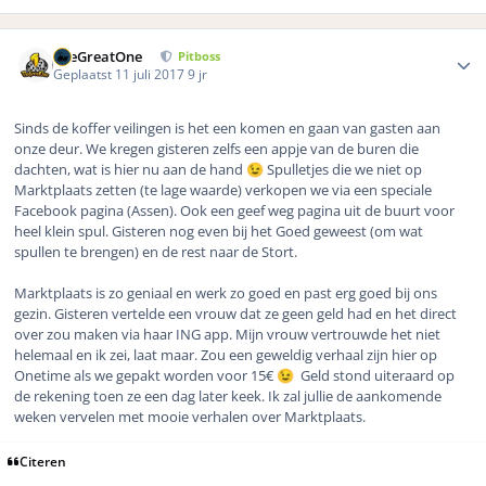
Author stats
TheGreatOne
Pitboss
Geplaatst
11 juli 2017
9 jr
Sinds de koffer veilingen is het een komen en gaan van gasten aan
onze deur. We kregen gisteren zelfs een appje van de buren die
dachten, wat is hier nu aan de hand
Spulletjes die we niet op
😉
Marktplaats zetten (te lage waarde) verkopen we via een speciale
Facebook pagina (Assen). Ook een geef weg pagina uit de buurt voor
heel klein spul. Gisteren nog even bij het Goed geweest (om wat
spullen te brengen) en de rest naar de Stort.
Marktplaats is zo geniaal en werk zo goed en past erg goed bij ons
gezin. Gisteren vertelde een vrouw dat ze geen geld had en het direct
over zou maken via haar ING app. Mijn vrouw vertrouwde het niet
helemaal en ik zei, laat maar. Zou een geweldig verhaal zijn hier op
Onetime als we gepakt worden voor 15€
Geld stond uiteraard op
😉
de rekening toen ze een dag later keek. Ik zal jullie de aankomende
weken vervelen met mooie verhalen over Marktplaats.
Citeren