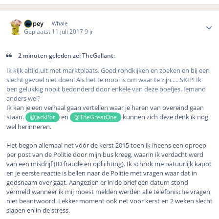
Author stats
Dopey
Whale
Geplaatst
11 juli 2017
9 jr
2 minuten geleden zei TheGallant:
Ik kijk altijd uit met marktplaats. Goed rondkijken en zoeken en bij een
slecht gevoel niet doen! Als het te mooi is om waar te zijn......SKIP! Ik
ben gelukkig nooit bedonderd door enkele van deze boefjes. Iemand
anders wel?
Ik kan je een verhaal gaan vertellen waar je haren van overeind gaan
staan.
en
kunnen zich deze denk ik nog
@JackPot
@TheGreatOne
wel herinneren.
Het begon allemaal net vóór de kerst 2015 toen ik ineens een oproep
per post van de Politie door mijn bus kreeg, waarin ik verdacht werd
van een misdrijf (ID fraude en oplichting). Ik schrok me natuurlijk kapot
en je eerste reactie is bellen naar de Politie met vragen waar dat in
godsnaam over gaat. Aangezien er in de brief een datum stond
vermeld wanneer ik mij moest melden werden alle telefonische vragen
niet beantwoord. Lekker moment ook net voor kerst en 2 weken slecht
slapen en in de stress.