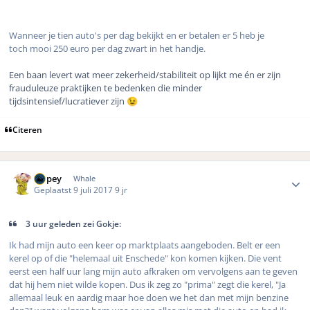
Wanneer je tien auto's per dag bekijkt en er betalen er 5 heb je
toch mooi 250 euro per dag zwart in het handje.
Een baan levert wat meer zekerheid/stabiliteit op lijkt me én er zijn
frauduleuze praktijken te bedenken die minder
tijdsintensief/lucratiever zijn
😉
Citeren
Author stats
Dopey
Whale
Geplaatst
9 juli 2017
9 jr
3 uur geleden zei Gokje:
Ik had mijn auto een keer op marktplaats aangeboden. Belt er een
kerel op of die "helemaal uit Enschede" kon komen kijken. Die vent
eerst een half uur lang mijn auto afkraken om vervolgens aan te geven
dat hij hem niet wilde kopen. Dus ik zeg zo "prima" zegt die kerel, "Ja
allemaal leuk en aardig maar hoe doen we het dan met mijn benzine