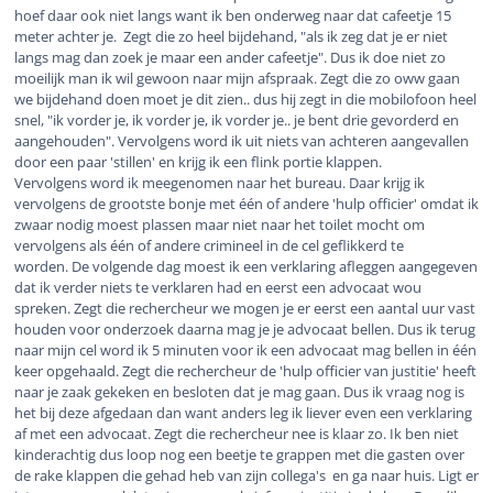
hoef daar ook niet langs want ik ben onderweg naar dat cafeetje 15
meter achter je. Zegt die zo heel bijdehand, "als ik zeg dat je er niet
langs mag dan zoek je maar een ander cafeetje". Dus ik doe niet zo
moeilijk man ik wil gewoon naar mijn afspraak. Zegt die zo oww gaan
we bijdehand doen moet je dit zien.. dus hij zegt in die mobilofoon heel
snel, "ik vorder je, ik vorder je, ik vorder je.. je bent drie gevorderd en
aangehouden". Vervolgens word ik uit niets van achteren aangevallen
door een paar 'stillen' en krijg ik een flink portie klappen.
Vervolgens word ik meegenomen naar het bureau. Daar krijg ik
vervolgens de grootste bonje met één of andere 'hulp officier' omdat ik
zwaar nodig moest plassen maar niet naar het toilet mocht om
vervolgens als één of andere crimineel in de cel geflikkerd te
worden. De volgende dag moest ik een verklaring afleggen aangegeven
dat ik verder niets te verklaren had en eerst een advocaat wou
spreken. Zegt die rechercheur we mogen je er eerst een aantal uur vast
houden voor onderzoek daarna mag je je advocaat bellen. Dus ik terug
naar mijn cel word ik 5 minuten voor ik een advocaat mag bellen in één
keer opgehaald. Zegt die rechercheur de 'hulp officier van justitie' heeft
naar je zaak gekeken en besloten dat je mag gaan. Dus ik vraag nog is
het bij deze afgedaan dan want anders leg ik liever even een verklaring
af met een advocaat. Zegt die rechercheur nee is klaar zo. Ik ben niet
kinderachtig dus loop nog een beetje te grappen met die gasten over
de rake klappen die gehad heb van zijn collega's en ga naar huis. Ligt er