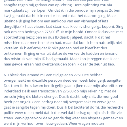
aangifte tegen mij gedaan van oplichting. Deze oplichting zou via
marktplaats zijn verlopen. Omdat ik in die periode mijn pinpas 2x ben
kwijt geraakt dacht ik in eerste instantie dat het daarom ging. Maar
uiteindelijk ging het om een aankoop van een vishengel of iets
dergelijks (ik haat vissen, laat staan dat ik een vishengel ga kopen). Ging
ook om een bedrag van 275,00 ff uit mijn hoofd. Omdat ik dus veel met
sportbetting bezig ben en dus ID daarbij afgeef, dacht ik dat het
misschien daar mee te maken had, maar dat kon ik hem natuurlijk niet
vertellen. Ik bleef erbij dat ik niks gedaan had en bleef het dus
ontkennen. Ik ging er vanuit dat ze de verkeerde hadden en iemand
dus misbruik van mijn ID had gemaakt. Maar kan je zeggen dat ik een
naar gevoel eraan had overgehouden toen ik daar de deur uit liep.
Nu bleek dus iemand mij een tijd geleden 275,00 te hebben
overgemaakt en diezelfde persoon deed een week later gelijk aangifte.
Dus toen ik thuis kwam ben ik gelijk gaan kijken naar mijn afschriftes en
inderdaad zie ik een transactie van 275,00 op mijn rekening, met de
omschrijving die klote vishengel. Dus ik dacht holy shit, die mongool
heeft per ongeluk een bedrag naar mij overgemaakt en vervolgens
gaat ie aangifte tegen mij doen. Dus ik bel (achteraf dom), die recherche
politie weer op en meld dat ik dus wel dat bedrag op mijn afschrifte zie
staan. Vervolgens voor de volgende dag weer een afspraak gemaakt en
werd mijn verhoor overnieuw gedaan. Weer vragen moeten