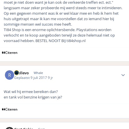
moet je niet doen want je kan ook de verkeerde treffen ect. ect."
langzaam maar zeker probeerde mij werd steeds meer te intimideren.
Op een gegeven moment was ik er wel klaar mee en heb ik hem het
huis uitgetrapt maar ik kan me voorstellen dat zo iemand hier bij
sommige mensen wel succes mee heeft.
TI84 Shop is een enorme oplichtersbende. Playstations worden
verkocht en te koop aangeboden terwijl ze deze helemaal niet op
voorraad hebben. BESTEL NOOIT BIJ ti84shop.nl
Citeren
Author stats
rhellevo
Whale
Geplaatst
9 juli 2017
9 jr
Wat wil hij ermee bereiken dan?
en tank vol benzine krijgen van je?
Citeren