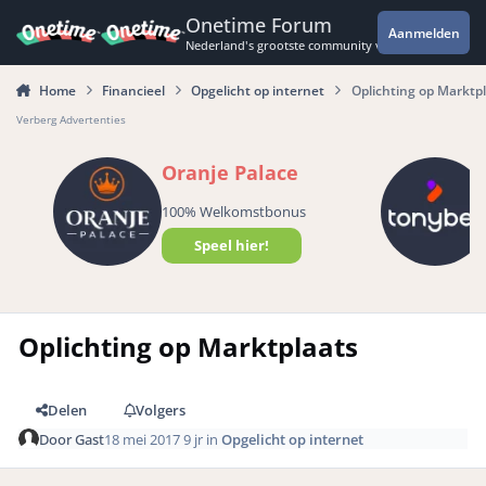
Spring naar bijdragen
Onetime Forum
Aanmelden
Nederland's grootste community voor de spannende 
Home
Financieel
Opgelicht op internet
Oplichting op Marktp
Verberg Advertenties
Oranje Palace
100% Welkomstbonus
Speel hier!
Oplichting op Marktplaats
Delen
Volgers
Door
Gast
18 mei 2017
9 jr
in
Opgelicht op internet