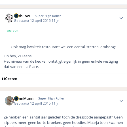
Author stats
CashCow
Super High Roller
Geplaatst
12 april 2015
11 jr
AUTEUR
Ook mag kwaliteit restaurant wel een aantal 'sterren' omhoog!
Oh boy, ZO eens.
Het niveau van de keuken ontstijgt eigenlijk in geen enkele vestiging
dat van een La Place.
Citeren
Author stats
DennMann
Super High Roller
Geplaatst
12 april 2015
11 jr
Ze hebben een aantal jaar geleden toch de dresscode aangepast? Geen
slippers meer, geen korte broeken, geen hoodies. Maarja toen kwamen