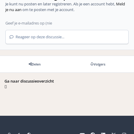
Je kunt nu posten en later registreren. Als je een account hebt,
Meld
je nu aan
om te posten met je account.
Reageer op deze discussie...
Delen
Volgers
Ga naar discussieoverzicht
Light Mode
Dark Mode
Systeemvoorkeuren
y
f
l
x
i