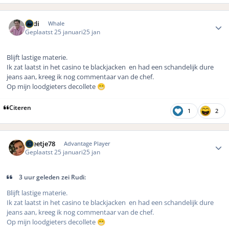
Author stats
Rudi
Whale
Geplaatst
25 januari
25 jan
Blijft lastige materie.
Ik zat laatst in het casino te blackjacken en had een schandelijk dure
jeans aan, kreeg ik nog commentaar van de chef.
Op mijn loodgieters decollete
😁
Citeren
1
2
Author stats
Greetje78
Advantage Player
Geplaatst
25 januari
25 jan
3 uur geleden zei Rudi:
Blijft lastige materie.
Ik zat laatst in het casino te blackjacken en had een schandelijk dure
jeans aan, kreeg ik nog commentaar van de chef.
Op mijn loodgieters decollete
😁