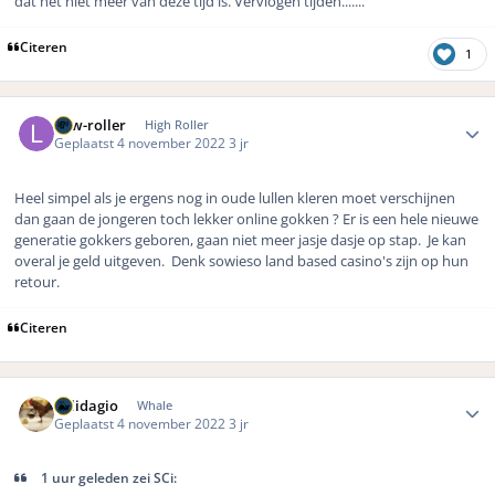
dat het niet meer van deze tijd is. Vervlogen tijden.......
Citeren
1
Author stats
Low-roller
High Roller
Geplaatst
4 november 2022
3 jr
Heel simpel als je ergens nog in oude lullen kleren moet verschijnen
dan gaan de jongeren toch lekker online gokken ? Er is een hele nieuwe
generatie gokkers geboren, gaan niet meer jasje dasje op stap. Je kan
overal je geld uitgeven. Denk sowieso land based casino's zijn op hun
retour.
Citeren
Author stats
Solidagio
Whale
Geplaatst
4 november 2022
3 jr
1 uur geleden zei SCi: