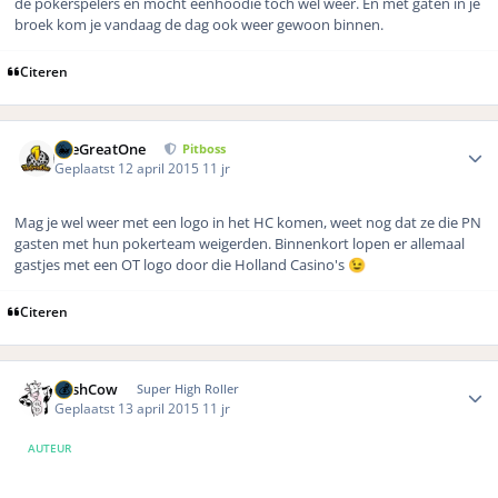
de pokerspelers en mocht eenhoodie toch wel weer. En met gaten in je
broek kom je vandaag de dag ook weer gewoon binnen.
Citeren
Author stats
TheGreatOne
Pitboss
Geplaatst
12 april 2015
11 jr
Mag je wel weer met een logo in het HC komen, weet nog dat ze die PN
gasten met hun pokerteam weigerden. Binnenkort lopen er allemaal
gastjes met een OT logo door die Holland Casino's
😉
Citeren
Author stats
CashCow
Super High Roller
Geplaatst
13 april 2015
11 jr
AUTEUR