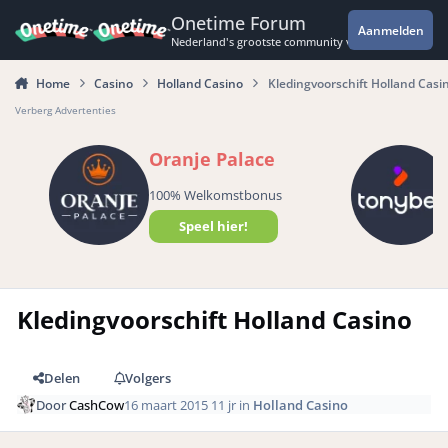
Spring naar bijdragen
Onetime Forum
Aanmelden
Nederland's grootste community voor de spannende 
Home
Casino
Holland Casino
Kledingvoorschift Holland Casi
Verberg Advertenties
Oranje Palace
100% Welkomstbonus
Speel hier!
Kledingvoorschift Holland Casino
Delen
Volgers
Door
CashCow
16 maart 2015
11 jr
in
Holland Casino