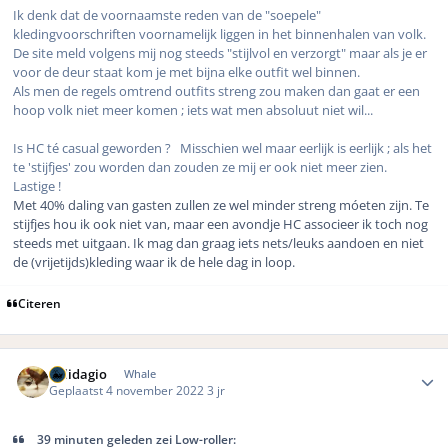
Ik denk dat de voornaamste reden van de "soepele"
kledingvoorschriften voornamelijk liggen in het binnenhalen van volk.
De site meld volgens mij nog steeds "stijlvol en verzorgt" maar als je er
voor de deur staat kom je met bijna elke outfit wel binnen.
Als men de regels omtrend outfits streng zou maken dan gaat er een
hoop volk niet meer komen ; iets wat men absoluut niet wil...
Is HC té casual geworden ? Misschien wel maar eerlijk is eerlijk ; als het
te 'stijfjes' zou worden dan zouden ze mij er ook niet meer zien.
Lastige !
Met 40% daling van gasten zullen ze wel minder streng móeten zijn. Te
stijfjes hou ik ook niet van, maar een avondje HC associeer ik toch nog
steeds met uitgaan. Ik mag dan graag iets nets/leuks aandoen en niet
de (vrijetijds)kleding waar ik de hele dag in loop.
Citeren
Author stats
Solidagio
Whale
Geplaatst
4 november 2022
3 jr
39 minuten geleden zei Low-roller: