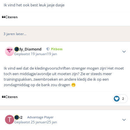
Ik vind het ook best leuk jasje dasje
Citeren
3 jaren later...
Author stats
Lady_Diamond
Pitboss
Geplaatst
19 januari
19 jan
Ik vind wel dat de kledingvoorschriften strenger mogen zijn! Het moet
toch een middagje/avondje uit moeten zijn? Zie er steeds meer
trainingspakken, zwembroeken en andere kledij die ik op een
zondagmiddag op de bank zou dragen
🫢
Citeren
2
Author stats
Tgv2
Advantage Player
Geplaatst
25 januari
25 jan