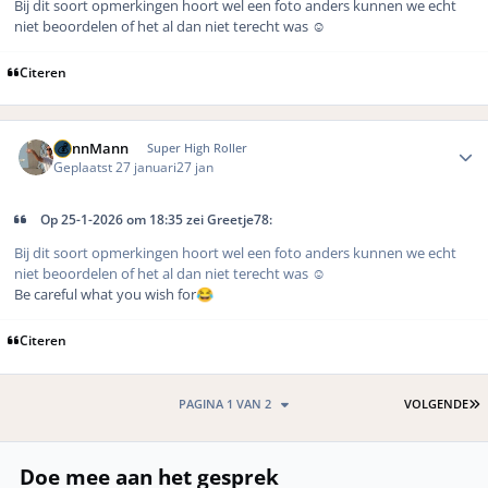
Bij dit soort opmerkingen hoort wel een foto anders kunnen we echt
niet beoordelen of het al dan niet terecht was
☺️
Citeren
Author stats
DennMann
Super High Roller
Geplaatst
27 januari
27 jan
Op 25-1-2026 om 18:35 zei Greetje78:
Bij dit soort opmerkingen hoort wel een foto anders kunnen we echt
niet beoordelen of het al dan niet terecht was
☺️
Be careful what you wish for
😂
Citeren
L
PAGINA 1 VAN 2
VOLGENDE
Doe mee aan het gesprek