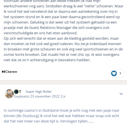
voortaan andere schoenen aan wilde trekken (ik had mijn
werkschoenen nog aan). Sindsdien draag ik wel "nette" schoenen. Maar
ik vond het wel vervelend dat er daarna een aantekening over mij in
het systeem stond en ik een paar keer daarna gecontroleerd werd op
mijn schoenen. Gelukkig is dat weer uit het systeem gehaald na een
praatje met de Guest Relations Manager die zich overigens ook
verontschuldigde en ons het eten aanbood.
Op zich wel terecht dat er eisen aan de kleding gesteld worden, maar
dan moeten ze het ook wel goed naleven. Nu zie je inderdaad mensen
in broeken met grote scheuren en ook erg veel sportschoenen en in de
zomer korte broeken. Dat maakt het er niet chic op. Ik wist overigens
niet dat ze zo'n achteruitgang in bezoekers hadden.
Citeren
1
Author stats
MrT
Super High Roller
Geplaatst
23 november 2022
3 jr
In sommige casino's in Duitsland moet je echt nog met een jasje naar
binnen (Bv Duisburg) ik vind het wel wat hebben maar snap ook echt
dat het niet meer van deze tijd is. Vervlogen tijden.......