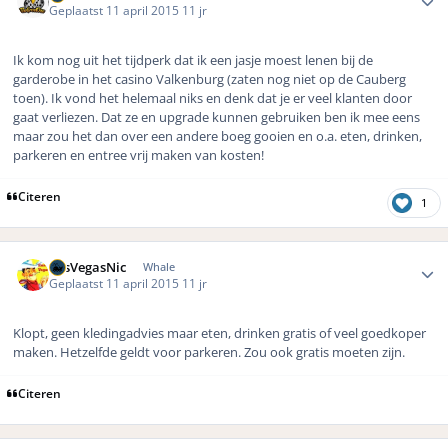
Geplaatst
11 april 2015
11 jr
Ik kom nog uit het tijdperk dat ik een jasje moest lenen bij de
garderobe in het casino Valkenburg (zaten nog niet op de Cauberg
toen). Ik vond het helemaal niks en denk dat je er veel klanten door
gaat verliezen. Dat ze en upgrade kunnen gebruiken ben ik mee eens
maar zou het dan over een andere boeg gooien en o.a. eten, drinken,
parkeren en entree vrij maken van kosten!
Citeren
1
Author stats
LasVegasNic
Whale
Geplaatst
11 april 2015
11 jr
Klopt, geen kledingadvies maar eten, drinken gratis of veel goedkoper
maken. Hetzelfde geldt voor parkeren. Zou ook gratis moeten zijn.
Citeren
Author stats