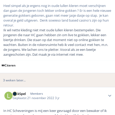
Heel simpel als je ergens nog in oude lullen kleren moet verschijnen
dan gaan de jongeren toch lekker online gokken ? Er is een hele nieuwe
generatie gokkers geboren, gaan niet meer jasje dasje op stap. Je kan
overal je geld uitgeven. Denk sowieso land based casino's zijn op hun
retour.
Ik wil nette kleding niet met oude lullen kleren bestempelen. Die
jongeren die naar HC gaan hebben zin om live te gokken, lekker een
biertje drinken. Die staan op dat moment niet op online gokken te
wachten. Buiten in de rokersruimte heb ik veel contact met hen, m.n.
de jongens. We lachen ons te pletter. Vooral als ze een beetje
aangeschoten zijn. Dat maak je via internet niet mee.
Citeren
3 weken later...
Author stats
LinkSpel
Members
Geplaatst
21 november 2022
3 jr
In HC Scheveningen is mij een keer gevraagd door een bewaker of ik