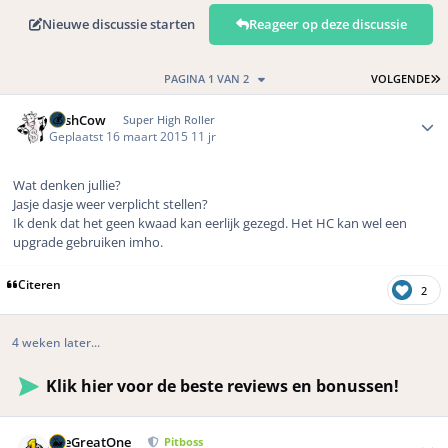
Nieuwe discussie starten
Reageer op deze discussie
L
PAGINA 1 VAN 2
VOLGENDE
Author stats
CashCow
Super High Roller
Geplaatst
16 maart 2015
11 jr
Wat denken jullie?
Jasje dasje weer verplicht stellen?
Ik denk dat het geen kwaad kan eerlijk gezegd. Het HC kan wel een
upgrade gebruiken imho.
Citeren
2
4 weken later...
Klik hier voor de beste reviews en bonussen!
Author stats
TheGreatOne
Pitboss