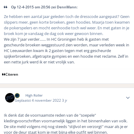
Op 12-4-2015 om 20:56 zei DennMann:
Ze hebben een aantal jaar geleden toch de dresscode aangepast? Geen
slippers meer, geen korte broeken, geen hoodies. Maarja toen kwamen
de pokerspelers en mocht eenhoodie toch wel weer. En met gaten in je
broek kom je vandaag de dag ook weer gewoon binnen.
We zijn 7 jaar verder....... In HC Groningen heb ik gasten met
gescheurde broeken weggestuurd zien worden, maar verleden week in
HC Leeuwarden kwam ik 2 gasten tegen met erg gescheurde
spijkerbroeken, afgetrapte gympies en een hoodie met reclame. Zelf in
een nette jurk werd ik er niet vrolijk van.
Citeren
Author stats
SCi
High Roller
Geplaatst
4 november 2022
3 jr
Ik denk dat de voornaamste reden van de "soepele"
kledingvoorschriften voornamelijk liggen in het binnenhalen van volk.
De site meld volgens mij nog steeds "stijlvol en verzorgt" maar als je er
voor de deur staat kom je met bijna elke outfit wel binnen.