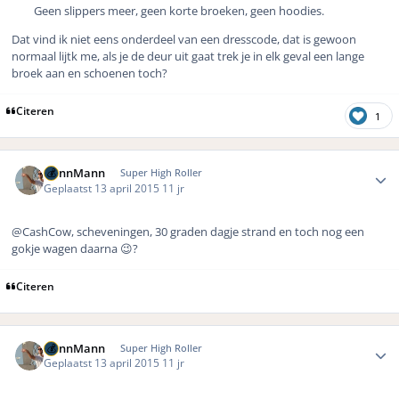
Geen slippers meer, geen korte broeken, geen hoodies.
Dat vind ik niet eens onderdeel van een dresscode, dat is gewoon
normaal lijtk me, als je de deur uit gaat trek je in elk geval een lange
broek aan en schoenen toch?
Citeren
1
Author stats
DennMann
Super High Roller
Geplaatst
13 april 2015
11 jr
@CashCow, scheveningen, 30 graden dagje strand en toch nog een
gokje wagen daarna 😉?
Citeren
Author stats
DennMann
Super High Roller
Geplaatst
13 april 2015
11 jr