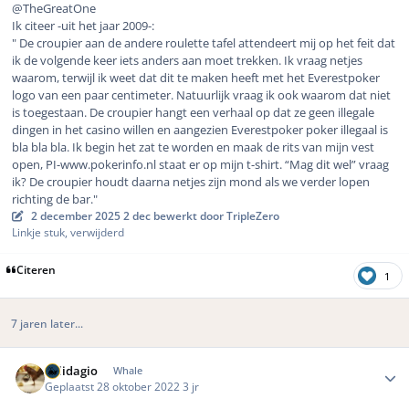
@TheGreatOne
Ik citeer -uit het jaar 2009-:
" De croupier aan de andere roulette tafel attendeert mij op het feit dat
ik de volgende keer iets anders aan moet trekken. Ik vraag netjes
waarom, terwijl ik weet dat dit te maken heeft met het Everestpoker
logo van een paar centimeter. Natuurlijk vraag ik ook waarom dat niet
is toegestaan. De croupier hangt een verhaal op dat ze geen illegale
dingen in het casino willen en aangezien Everestpoker poker illegaal is
bla bla bla. Ik begin het zat te worden en maak de rits van mijn vest
open, PI-www.pokerinfo.nl staat er op mijn t-shirt. “Mag dit wel” vraag
ik? De croupier houdt daarna netjes zijn mond als we verder lopen
richting de bar.
"
2 december 2025
2 dec
bewerkt door TripleZero
Linkje stuk, verwijderd
Citeren
1
7 jaren later...
Author stats
Solidagio
Whale
Geplaatst
28 oktober 2022
3 jr