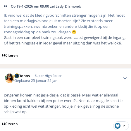
Op 19-1-2026 om 09:00 zei Lady_Diamond:
Ik vind wel dat de kledingvoorschriften strenger mogen zijn! Het moet
toch een middagje/avondje uit moeten zijn? Zie er steeds meer
trainingspakken, zwembroeken en andere kledij die ik op een
zondagmiddag op de bank zou dragen
🫢
Gast in een compleet trainingspak werd laatst geweigerd bij de ingang.
Of het trainingsjasje in ieder geval maar uitging dan was het wel oké.
Citeren
Author stats
K. Ronos
Super High Roller
Geplaatst
25 januari
25 jan
Jongeren komen niet jasje dasje, dat is passé. Maar wat er allemaal
binnen komt kakken bij een poker event?...Nee, daar mag de selectie
op kleding echt wel wat strenger, hou je in elk geval nog de schone
schijn wat op
Citeren
2