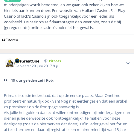
minderjarigen wordt benoemd, en we gaan ook zeker kijken hoe we
hier iets aan kunnen doen. Een website van Holland Casino, Fair Play
Casino of Jack's Casino zijn ook toegankelijk voor een ieder, als
voorbeeld. De casino's zelf daarentegen dan weer niet, zoals dit bij
(gereguleerde) online casino's ook niet het geval is.
Citeren
Author stats
TheGreatOne
Pitboss
Geplaatst
29 juni 2017
9 jr
19 uur geleden zei i_Rob:
Prima discussie inderdaad, dat op de eerste plaats. Maar Onetime
profiteert er natuurlijk ook van! Nog niet eerder gezien dat een artikel
zo prominent op de frontpage aanwezig is.
Als jullie het gokken dan echt willen ontmoedigen bij minderjarigen dan
dienen jullie de website ook "ontoegankelijk" te maken voor deze
doelgroep (zoals de biermerken dat doen). Of in ieder geval het forum
af te schermen en daar bij registratie een minimumleeftijd van 18 jaar