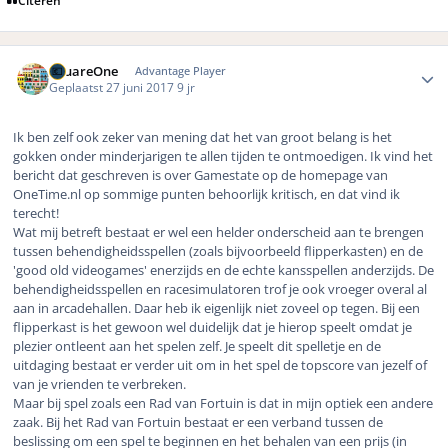
Citeren
Author stats
SquareOne
Advantage Player
Geplaatst
27 juni 2017
9 jr
Ik ben zelf ook zeker van mening dat het van groot belang is het
gokken onder minderjarigen te allen tijden te ontmoedigen. Ik vind het
bericht dat geschreven is over Gamestate op de homepage van
OneTime.nl op sommige punten behoorlijk kritisch, en dat vind ik
terecht!
Wat mij betreft bestaat er wel een helder onderscheid aan te brengen
tussen behendigheidsspellen (zoals bijvoorbeeld flipperkasten
)
en de
'
good old
videogames' enerzijds en de echte kansspellen anderzijds. De
behendigheidsspellen en racesimulatoren trof je ook vroeger overal al
aan in arcadehallen. Daar heb ik eigenlijk niet zoveel op tegen. Bij een
flipperkast is het gewoon wel duidelijk dat je hierop speelt omdat je
plezier ontleent aan het spelen zelf. Je speelt dit spelletje en de
uitdaging bestaat er verder uit om in het spel de topscore van jezelf of
van je vrienden te verbreken.
Maar bij spel zoals een Rad van Fortuin is dat in mijn optiek een andere
zaak. Bij het Rad van Fortuin bestaat er een verband tussen de
beslissing om een spel te beginnen en het behalen van een prijs (in