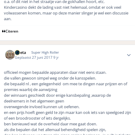
o.a. of dit niet in het straatje van de gokhallen hoort, etc.
Kindercasino dekt de lading vast niet helemaal, omdat er ook veel
volwassenen komen, maar op deze manier slinger je wel een discussie
aan.
Citeren
Author stats
ruleta
Super High Roller
Geplaatst
27 juni 2017
9 jr
officieel mogen bepaalde apparaten daar niet eens staan.
die vallen gewoon simpel weg onder de kansspelen.
die bepaald nl , een gelegenheid om mee te dingen naar prijzen en of
premies waarbij de aanwijzing
der winnaars geschiedt door enige kansbepaling ,waarop de
deelnemers in het algemeen geen
overwegende invloed kunnen uit oefenen.
en een prijs hoeft geen geld te zijn maar kan ook iets van speelgoed zijn
of een broodrooster of iets dergelijks.
ben benieuwd wat de overheid daar mee gaat doen.
als die bepalen dat het allemaal behendigheid spelen zijn,