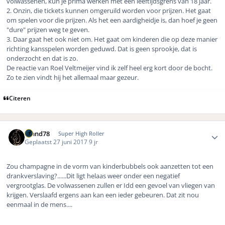
volwassenen, kun je prima werken met een leeftijdsgrens van 18 jaar.
2. Onzin, die tickets kunnen omgeruild worden voor prijzen. Het gaat
om spelen voor die prijzen. Als het een aardigheidje is, dan hoef je geen
"dure" prijzen weg te geven.
3. Daar gaat het ook niet om. Het gaat om kinderen die op deze manier
richting kansspelen worden geduwd. Dat is geen sprookje, dat is
onderzocht en dat is zo.
De reactie van Roel Veltmeijer vind ik zelf heel erg kort door de bocht.
Zo te zien vindt hij het allemaal maar gezeur.
Citeren
Author stats
Rmnd78
Super High Roller
Geplaatst
27 juni 2017
9 jr
Zou champagne in de vorm van kinderbubbels ook aanzetten tot een
drankverslaving?......Dit ligt helaas weer onder een negatief
vergrootglas. De volwassenen zullen er Idd een gevoel van vliegen van
krijgen. Verslaafd ergens aan kan een ieder gebeuren. Dat zit nou
eenmaal in de mens....