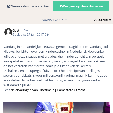
Nieuwe discussie starten
Reageer op deze discussie
L
PAGINA 1 VAN 7
VOLGENDE
Gast
Gast
Geplaatst
27 juni 2017
9 jr
Vandaag in het landelijke nieuws, Algemeen Dagblad, Een Vandaag, Rtl
Nieuws, berichten over een 'kindercasino' in Nederland. Hoe denken
jullie over deze situatie met arcades, die minder gericht zijn op spelen
van spelletjes zoals flipperkasten, racen, en dergelijke, maar ook veel
op het vergaren van tickets, zoals je dit kent van de kermis.
De hallen zien er supergaaf uit, en ook het principe van spelletjes
spelen voor tickets is voor mij persoonlijk prima, maar ik kan me goed
voorstellen dat je hier wel met leeftijdsgrenzen moet gaan werken.
Wat denken jullie?
Lees
de ervaringen van Onetime bij Gamestate Utrecht