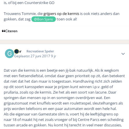
is, of bij een
Counterstrike GO
Trouwens Tommie, die
grijpers op de kermis
is ook niets anders dan
gokken, dat zag
toen ook al!
@Bon Sjans
Citeren
Author stats
Gier
Recreatieve Speler
Geplaatst
27 juni 2017
9 jr
Dat van die kermis is een beetje een jij-bak natuurlijk. Als ik wegkom
met een fietsendiefstal, omdat daar geen prioriteit op zit, dan betekent
dat niet dat het dan maar is toegestaan. Handhaving richt zich zelden
op dit soort kansspelen waar je prijzen kunt winnen i.p.v. geld of
prullaria, zoals op de kermis. Zie het als een soort van lacune. Daar
springen dan mensen op in en sommigen overdrijven wat. Een
grijpautomaat met knuffels wordt een roulettespel, sleutelhangers als
prijs worden telefoons en een paar automaten wordt een hele hal.
Als die eigenaar van Gamestate slim is, voert hij de leeftijdsgrens op
naar 18 of maakt hij net zoals vroeger of bij Centre Parcs een scheiding
tussen arcade en gokken. Nu komt hij terecht in veel meer discussies,