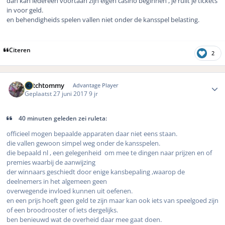
dan kan iedereen voortaan zijn eigen casino beginnen , je ruilt je tickets
in voor geld.
en behendigheids spelen vallen niet onder de kansspel belasting.
Citeren
2
Author stats
dutchtommy
Advantage Player
Geplaatst
27 juni 2017
9 jr
40 minuten geleden zei ruleta:
officieel mogen bepaalde apparaten daar niet eens staan.
die vallen gewoon simpel weg onder de kansspelen.
die bepaald nl , een gelegenheid om mee te dingen naar prijzen en of
premies waarbij de aanwijzing
der winnaars geschiedt door enige kansbepaling ,waarop de
deelnemers in het algemeen geen
overwegende invloed kunnen uit oefenen.
en een prijs hoeft geen geld te zijn maar kan ook iets van speelgoed zijn
of een broodrooster of iets dergelijks.
ben benieuwd wat de overheid daar mee gaat doen.