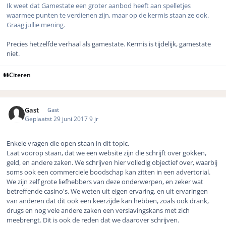
Ik weet dat Gamestate een groter aanbod heeft aan spelletjes
waarmee punten te verdienen zijn, maar op de kermis staan ze ook.
Graag jullie mening.
Precies hetzelfde verhaal als gamestate. Kermis is tijdelijk, gamestate
niet.
Citeren
Gast
Gast
Geplaatst
29 juni 2017
9 jr
Enkele vragen die open staan in dit topic.
Laat voorop staan, dat we een website zijn die schrijft over gokken,
geld, en andere zaken. We schrijven hier volledig objectief over, waarbij
soms ook een commerciele boodschap kan zitten in een advertorial.
We zijn zelf grote liefhebbers van deze onderwerpen, en zeker wat
betreffende casino's. We weten uit eigen ervaring, en uit ervaringen
van anderen dat dit ook een keerzijde kan hebben, zoals ook drank,
drugs en nog vele andere zaken een verslavingskans met zich
meebrengt. Dit is ook de reden dat we daarover schrijven.