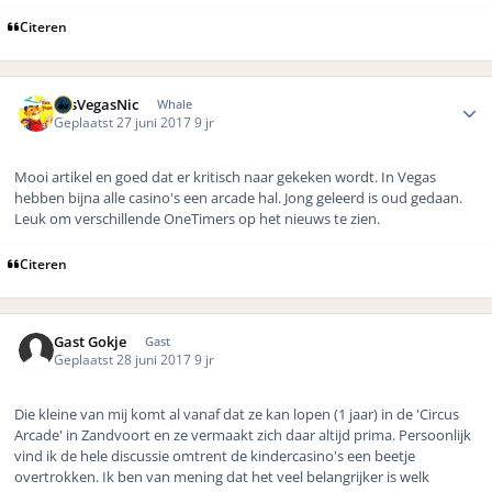
Citeren
Author stats
LasVegasNic
Whale
Geplaatst
27 juni 2017
9 jr
Mooi artikel en goed dat er kritisch naar gekeken wordt. In Vegas
hebben bijna alle casino's een arcade hal. Jong geleerd is oud gedaan.
Leuk om verschillende OneTimers op het nieuws te zien.
Citeren
Gast Gokje
Gast
Geplaatst
28 juni 2017
9 jr
Die kleine van mij komt al vanaf dat ze kan lopen (1 jaar) in de 'Circus
Arcade' in Zandvoort en ze vermaakt zich daar altijd prima. Persoonlijk
vind ik de hele discussie omtrent de kindercasino's een beetje
overtrokken. Ik ben van mening dat het veel belangrijker is welk