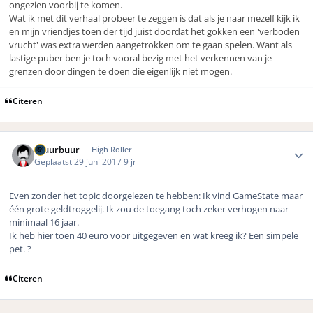
ongezien voorbij te komen.
Wat ik met dit verhaal probeer te zeggen is dat als je naar mezelf kijk ik
en mijn vriendjes toen der tijd juist doordat het gokken een 'verboden
vrucht' was extra werden aangetrokken om te gaan spelen. Want als
lastige puber ben je toch vooral bezig met het verkennen van je
grenzen door dingen te doen die eigenlijk niet mogen.
Citeren
Author stats
Gluurbuur
High Roller
Geplaatst
29 juni 2017
9 jr
Even zonder het topic doorgelezen te hebben: Ik vind GameState maar
één grote geldtroggelij. Ik zou de toegang toch zeker verhogen naar
minimaal 16 jaar.
Ik heb hier toen 40 euro voor uitgegeven en wat kreeg ik? Een simpele
pet. ?
Citeren