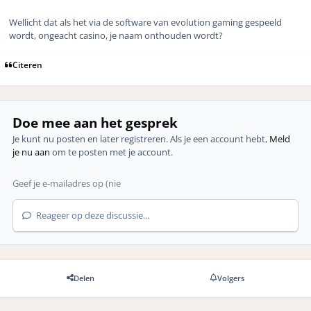
Wellicht dat als het via de software van evolution gaming gespeeld
wordt, ongeacht casino, je naam onthouden wordt?
Citeren
Doe mee aan het gesprek
Je kunt nu posten en later registreren. Als je een account hebt,
Meld
je nu aan
om te posten met je account.
Reageer op deze discussie...
Delen
Volgers