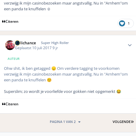
verzwijg ik mijn casinobezoeken maar angstvallig. Nu in "Arnhem"om
een panda te knuffelen ☺️
Citeren
1
Author stats
Hillichance
Super High Roller
Geplaatst
10 juli 2017
9 jr
AUTEUR
Ohw shit, ik ben getagged
Om verdere tagging te voorkomen
😞
verzwijg ik mijn casinobezoeken maar angstvallig. Nu in "Arnhem"om
een panda te knuffelen
☺️
Superslim; zo wordt je voorliefde voor gokken niet opgemerkt
😂
Citeren
L
PAGINA 1 VAN 2
VOLGENDE