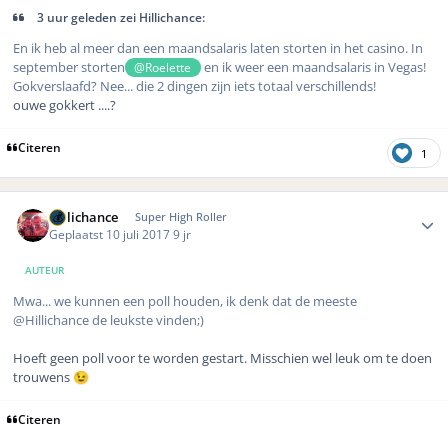
3 uur geleden zei Hillichance:
En ik heb al meer dan een maandsalaris laten storten in het casino. In
september storten
en ik weer een maandsalaris in Vegas!
@Roelette
Gokverslaafd? Nee... die 2 dingen zijn iets totaal verschillends!
ouwe gokkert ....?
Citeren
1
Author stats
Hillichance
Super High Roller
Geplaatst
10 juli 2017
9 jr
AUTEUR
Mwa... we kunnen een poll houden, ik denk dat de meeste
@Hillichance de leukste vinden;)
Hoeft geen poll voor te worden gestart. Misschien wel leuk om te doen
trouwens
😉
Citeren