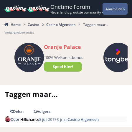
Spring naar bijdragen
Onetime Forum
Aanmelden
Nederland's grootste community voor de spannende 
Home
Casino
Casino Algemeen
Taggen maar...
Verberg Advertenties
Oranje Palace
100% Welkomstbonus
Speel hier!
Taggen maar...
Delen
Volgers
Door
Hillichance
8 juli 2017
9 jr
in
Casino Algemeen