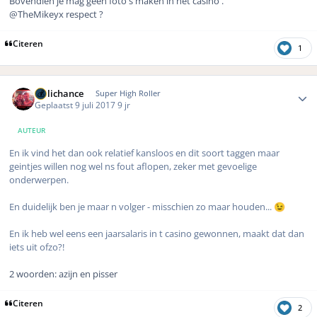
Bovendien je mag geen foto's maken in het casino .
@TheMikeyx respect ?
Citeren
1
Author stats
Hillichance
Super High Roller
Geplaatst
9 juli 2017
9 jr
AUTEUR
En ik vind het dan ook relatief kansloos en dit soort taggen maar
geintjes willen nog wel ns fout aflopen, zeker met gevoelige
onderwerpen.
En duidelijk ben je maar n volger - misschien zo maar houden...
😉
En ik heb wel eens een jaarsalaris in t casino gewonnen, maakt dat dan
iets uit ofzo?!
2 woorden: azijn en pisser
Citeren
2