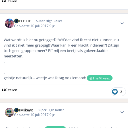
Citeren
Author stats
ROELETTE
Super High Roller
Geplaatst
10 juli 2017
9 jr
Wat wordt ik hier nu getagged?! Wtf dat vind ik echt niet kunnen, nu
vind ik t niet meer grappig!! Waar kan ik een klacht indienen?! Dit zijn
toch geen grappen meer? Pff mij een beetje als gokverslaafde
neerzetten.
.
.
.
geintje natuurlijk... weetje wat ik tag ook iemand:
@TheMikeyx
Citeren
2
Author stats
TheMikeyx
Super High Roller
Geplaatst
10 juli 2017
9 jr