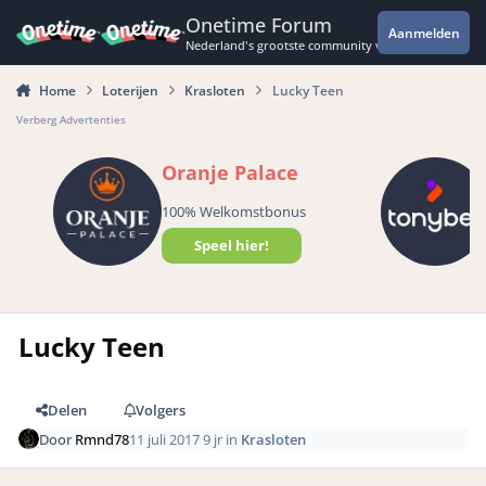
Spring naar bijdragen
Onetime Forum
Aanmelden
Nederland's grootste community voor de spannende 
Home
Loterijen
Krasloten
Lucky Teen
Verberg Advertenties
Oranje Palace
100% Welkomstbonus
Speel hier!
Lucky Teen
Delen
Volgers
Door
Rmnd78
11 juli 2017
9 jr
in
Krasloten