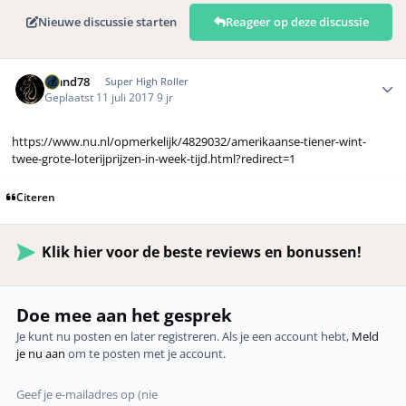
Nieuwe discussie starten
Reageer op deze discussie
Author stats
Rmnd78
Super High Roller
Geplaatst
11 juli 2017
9 jr
https://www.nu.nl/opmerkelijk/4829032/amerikaanse-tiener-wint-
twee-grote-loterijprijzen-in-week-tijd.html?redirect=1
Citeren
Klik hier voor de beste reviews en bonussen!
Doe mee aan het gesprek
Je kunt nu posten en later registreren. Als je een account hebt,
Meld
je nu aan
om te posten met je account.