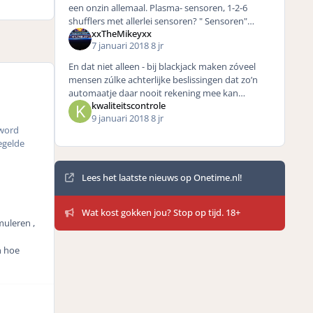
een onzin allemaal. Plasma- sensoren, 1-2-6
shufflers met allerlei sensoren? " Sensoren"
xxTheMikeyxx
lijken een heel gevaarlijk en dreigend iets te zijn
7 januari 2018
8 jr
die uit zi
En dat niet alleen - bij blackjack maken zóveel
mensen zúlke achterlijke beslissingen dat zo’n
automaatje daar nooit rekening mee kan
kwaliteitscontrole
houden?!
9 januari 2018
8 jr
 word
egelde
Mededelingen
Lees het laatste nieuws op Onetime.nl!
Wat kost gokken jou? Stop op tijd. 18+
muleren ,
n hoe