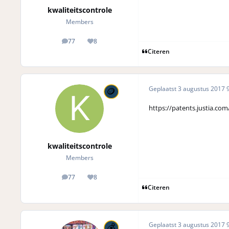
kwaliteitscontrole
Members
77
8
posts
Reputation
Citeren
Geplaatst
3 augustus 2017
9
https://patents.justia.co
kwaliteitscontrole
Members
77
8
posts
Reputation
Citeren
Geplaatst
3 augustus 2017
9