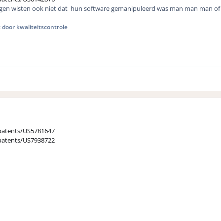
en wisten ook niet dat hun software gemanipuleerd was man man man of 
door kwaliteitscontrole
patents/US5781647
patents/US7938722