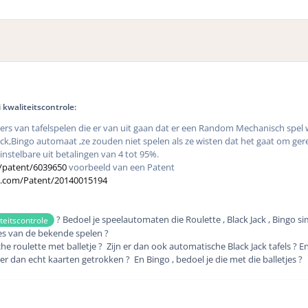
kwaliteitscontrole:
elers van tafelspelen die er van uit gaan dat er een Random Mechanisch spel
ack,Bingo automaat ,ze zouden niet spelen als ze wisten dat het gaat om ger
nstelbare uit betalingen van 4 tot 95%.
m/patent/6039650
voorbeeld van een Patent
.com/Patent/20140015194
? Bedoel je speelautomaten die Roulette , Black Jack , Bingo si
teitscontrole
ies van de bekende spelen ?
he roulette met balletje ? Zijn er dan ook automatische Black Jack tafels ? E
 dan echt kaarten getrokken ? En Bingo , bedoel je die met die balletjes ?