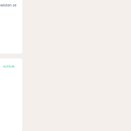
wisten ze
AUTEUR