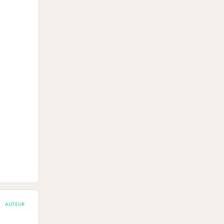
AUTEUR