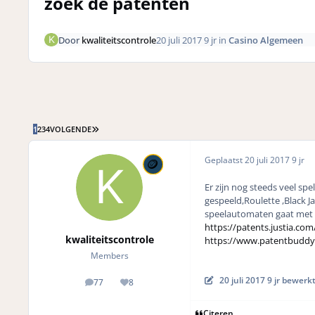
zoek de patenten
Door
kwaliteitscontrole
20 juli 2017
9 jr
in
Casino Algemeen
LAATSTE PAGINA
1
2
3
4
VOLGENDE
Geplaatst
20 juli 2017
9 jr
Er zijn nog steeds veel sp
gespeeld,Roulette ,Black J
speelautomaten gaat met i
https://patents.justia.co
kwaliteitscontrole
https://www.patentbuddy
Members
20 juli 2017
9 jr
bewerkt 
77
8
posts
Reputation
Citeren