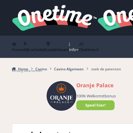
Spring naar bijdragen
Forum
Alle activiteit
Leaderboard
Info
Onetime.nl
Home
Casino
Casino Algemeen
zoek de patenten
Verberg Advertenties
Oranje Palace
100% Welkomstbonus
Speel hier!