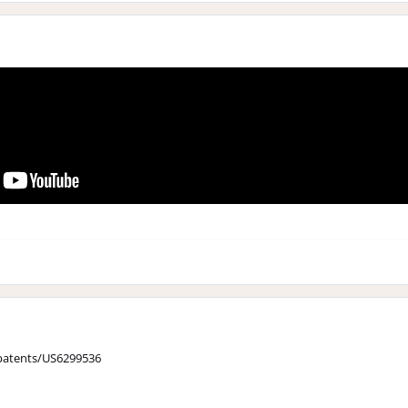
patents/US6299536