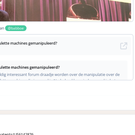
 van
@babboe
patents/US6142876