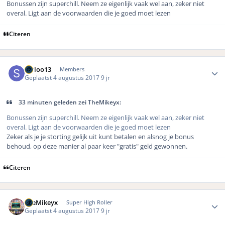
Bonussen zijn superchill. Neem ze eigenlijk vaak wel aan, zeker niet
overal. Ligt aan de voorwaarden die je goed moet lezen
Citeren
Author stats
Styloo13
Members
Geplaatst
4 augustus 2017
9 jr
33 minuten geleden zei TheMikeyx:
Bonussen zijn superchill. Neem ze eigenlijk vaak wel aan, zeker niet
overal. Ligt aan de voorwaarden die je goed moet lezen
Zeker als je je storting gelijk uit kunt betalen en alsnog je bonus
behoud, op deze manier al paar keer "gratis" geld gewonnen.
Citeren
Author stats
TheMikeyx
Super High Roller
Geplaatst
4 augustus 2017
9 jr