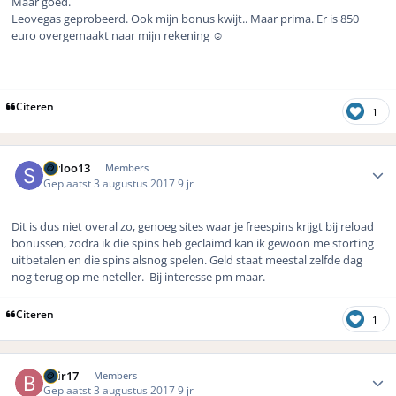
Maar goed.
Leovegas geprobeerd. Ook mijn bonus kwijt.. Maar prima. Er is 850
euro overgemaakt naar mijn rekening ☺️
Citeren
1
Author stats
Styloo13
Members
Geplaatst
3 augustus 2017
9 jr
Dit is dus niet overal zo, genoeg sites waar je freespins krijgt bij reload
bonussen, zodra ik die spins heb geclaimd kan ik gewoon me storting
uitbetalen en die spins alsnog spelen. Geld staat meestal zelfde dag
nog terug op me neteller. Bij interesse pm maar.
Citeren
1
Author stats
Beir17
Members
Geplaatst
3 augustus 2017
9 jr