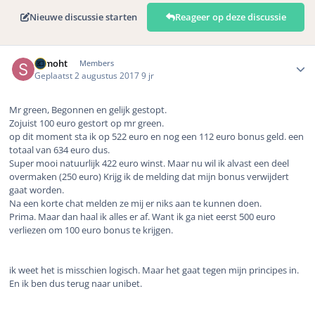
Nieuwe discussie starten
Reageer op deze discussie
Author stats
samoht
Members
Geplaatst
2 augustus 2017
9 jr
Mr green, Begonnen en gelijk gestopt.
Zojuist 100 euro gestort op mr green.
op dit moment sta ik op 522 euro en nog een 112 euro bonus geld. een
totaal van 634 euro dus.
Super mooi natuurlijk 422 euro winst. Maar nu wil ik alvast een deel
overmaken (250 euro) Krijg ik de melding dat mijn bonus verwijdert
gaat worden.
Na een korte chat melden ze mij er niks aan te kunnen doen.
Prima. Maar dan haal ik alles er af. Want ik ga niet eerst 500 euro
verliezen om 100 euro bonus te krijgen.
ik weet het is misschien logisch. Maar het gaat tegen mijn principes in.
En ik ben dus terug naar unibet.