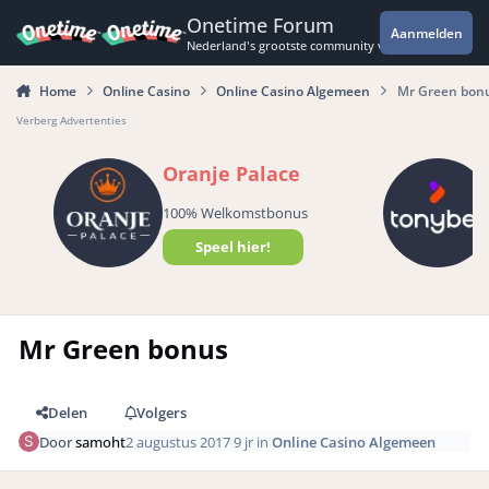
Spring naar bijdragen
Onetime Forum
Aanmelden
Nederland's grootste community voor de spannende 
Home
Online Casino
Online Casino Algemeen
Mr Green bon
Verberg Advertenties
Oranje Palace
100% Welkomstbonus
Speel hier!
Mr Green bonus
Delen
Volgers
Door
samoht
2 augustus 2017
9 jr
in
Online Casino Algemeen