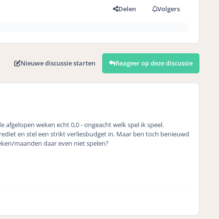
Delen
Volgers
Nieuwe discussie starten
Reageer op deze discussie
e afgelopen weken echt 0,0 - ongeacht welk spel ik speel.
krediet en stel een strikt verliesbudget in. Maar ben toch benieuwd
weken/maanden daar even niet spelen?