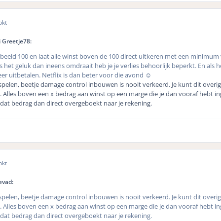
okt
 Greetje78:
orbeeld 100 en laat alle winst boven de 100 direct uitkeren met een minimum
 het geluk dan ineens omdraait heb je je verlies behoorlijk beperkt. En als h
weer uitbetalen. Netflix is dan beter voor die avond
☺️
elen, beetje damage control inbouwen is nooit verkeerd. Je kunt dit overig
wilt. Alles boven een x bedrag aan winst op een marge die je dan vooraf hebt 
 dat bedrag dan direct overgeboekt naar je rekening.
okt
evad:
elen, beetje damage control inbouwen is nooit verkeerd. Je kunt dit overig
wilt. Alles boven een x bedrag aan winst op een marge die je dan vooraf hebt 
 dat bedrag dan direct overgeboekt naar je rekening.