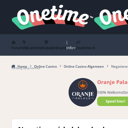
Spring naar bijdragen
Forum
Alle activiteit
Leaderboard
Info
Onetime.nl
Home
Online Casino
Online Casino Algemeen
Negatieve
Verberg Advertenties
Oranje Pala
100% Welkomstb
Speel hier!