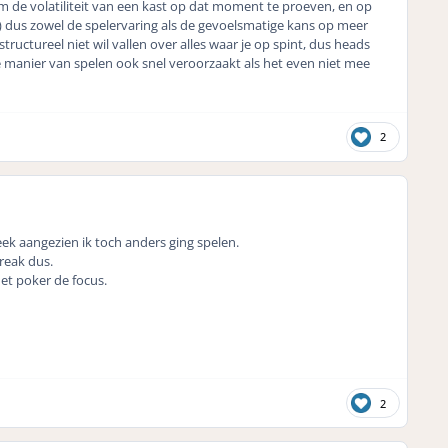
m de volatiliteit van een kast op dat moment te proeven, en op
l) dus zowel de spelervaring als de gevoelsmatige kans op meer
tructureel niet wil vallen over alles waar je op spint, dus heads
eze manier van spelen ook snel veroorzaakt als het even niet mee
2
ek aangezien ik toch anders ging spelen.
reak dus.
et poker de focus.
2