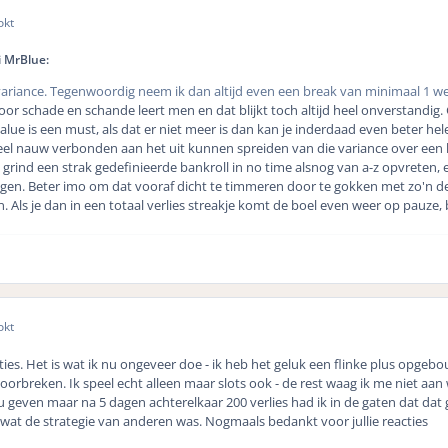
okt
 MrBlue:
 variance. Tegenwoordig neem ik dan altijd even een break van minimaal 1 we
r schade en schande leert men en dat blijkt toch altijd heel onverstandig. G
lue is een must, als dat er niet meer is dan kan je inderdaad even beter hel
el nauw verbonden aan het uit kunnen spreiden van die variance over een lan
grind een strak gedefinieerde bankroll in no time alsnog van a-z opvreten, e
jagen. Beter imo om dat vooraf dicht te timmeren door te gokken met zo'n dedi
n. Als je dan in een totaal verlies streakje komt de boel even weer op pauze
okt
cties. Het is wat ik nu ongeveer doe - ik heb het geluk een flinke plus opg
rbreken. Ik speel echt alleen maar slots ook - de rest waag ik me niet aan wa
geven maar na 5 dagen achterelkaar 200 verlies had ik in de gaten dat dat 
at de strategie van anderen was. Nogmaals bedankt voor jullie reacties