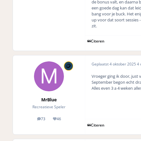
de bonus valt, en daarna b
een goede dag kan dat leid
bang voor je buck. Het enig
up voor dat soort sessies 
zit.
Citeren
Geplaatst
4 oktober 2025
4 
Vroeger ging ik door, just
September begon echt drama
Alles even 3 a 4 weken all
MrBlue
Recreatieve Speler
73
46
posts
Reputation
Citeren