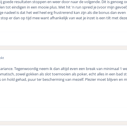
ij goede resultaten stoppen en weer door naar de volgende. Dit is genoeg o
en tot eindigen in een mooie plus. Met hit 'n run spreid je (voor mijn gevoe
e nadeel is dat het wel heel erg frustrerend kan zijn als die bonus dan even s
- stop er dan op tijd mee want afhankelijk van wat je inzet is een tilt met d
okt
 variance. Tegenwoordig neem ik dan altijd even een break van minimaal 1 we
tisch, zowel gokken als slot toernooien als poker, echt alles in een bad st
es on hold gehad, puur ter bescherming van mezelf. Plezier moet blijven en m