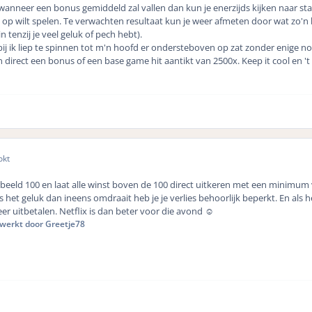
wanneer een bonus gemiddeld zal vallen dan kun je enerzijds kijken naar sta
je op wilt spelen. Te verwachten resultaat kun je weer afmeten door wat zo'
tenzij je veel geluk of pech hebt).
ij ik liep te spinnen tot m'n hoofd er ondersteboven op zat zonder enige n
n direct een bonus of een base game hit aantikt van 2500x. Keep it cool en 't
okt
orbeeld 100 en laat alle winst boven de 100 direct uitkeren met een minimum
 het geluk dan ineens omdraait heb je je verlies behoorlijk beperkt. En als h
weer uitbetalen. Netflix is dan beter voor die avond
☺️
werkt door Greetje78