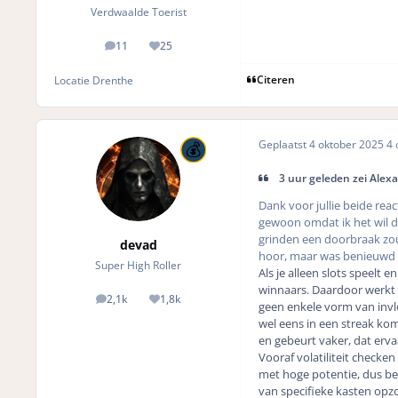
Verdwaalde Toerist
11
25
posts
Reputation
Citeren
Locatie
Drenthe
Geplaatst
4 oktober 2025
4 
3 uur geleden zei Alex
Dank voor jullie beide rea
gewoon omdat ik het wil doo
grinden een doorbraak zou 
devad
hoor, maar was benieuwd w
Super High Roller
Als je alleen slots speelt e
winnaars. Daardoor werkt i
2,1k
1,8k
posts
Reputation
geen enkele vorm van invloe
wel eens in een streak kom
en gebeurt vaker, dat ervaa
Vooraf volatiliteit checken
met hoge potentie, dus ben
van specifieke kasten opzo