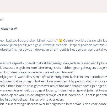
okt
 AlexandraV:
 een bad spell doorbreken bij een casino?
Op mn favoriete casino win ik d
🫣
woordelijk en geef ik geen geld uit wat ik niet heb - ik speel gewoon met mn 
doorbreken? Is het gewoon doorgaan en grinden? Is het gewoon een aantal 
aar slots speelt - hoewel makkelijker gezegd dan gedaan is even een tijdje h
k bewust die cycle en kom later terug. Slots hebben geen geheugen, dus je 
ardoor steeds aan de verliezende kant van de munt.
jk gevoel (want alles is en blijft willekeurig) heb ik als ik in een periode zit
van ik weet dat ze vroeg of laat een keer weer gaan klappen omdat ik er doo
en binnen hoe de base games werken of hoe de bonus rondes zijn opgebouwd. 
 wanneer je er eindeloos op gaat lopen grinden, het enige wat je in het tweede
oop op die win. Op de langere termijn verliest iedereen, dus dat is per defini
diep in de buidel gaan tasten om te overleven.
 hit 'n run strategie daarom over het algemeen beter. Wat ik dan vaak hante