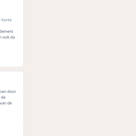
? Korte
endement
an ook da
doen door
 de
 van de