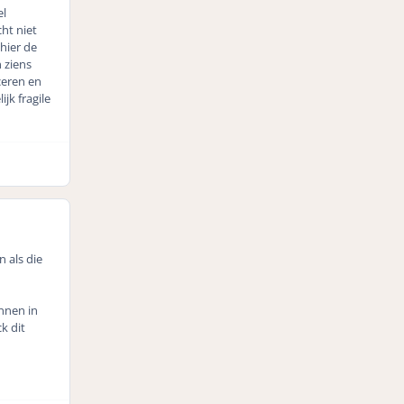
el
ht niet
hier de
 ziens
ceren en
jk fragile
n als die
nnen in
k dit