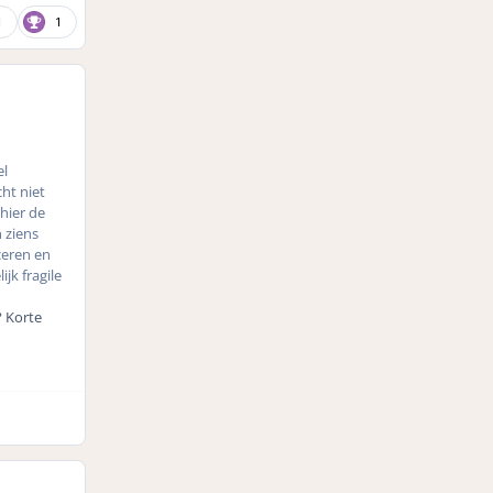
1
1
el
ht niet
hier de
 ziens
ceren en
jk fragile
? Korte