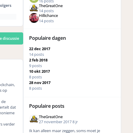
16 posts
olgers
TheGreatOne
14 posts
Hillichance
14 posts
Populaire dagen
e discussie
22 dec 2017
14 posts
2 feb 2018
9 posts
10 okt 2017
8 posts
28 nov 2017
ockchain
,
8 posts
s op
n de
Populaire posts
ertelt dat
 anonieme
TheGreatOne
27 november 2017
8 jr
s verder
Ik kan alleen maar zeggen, soms moet je