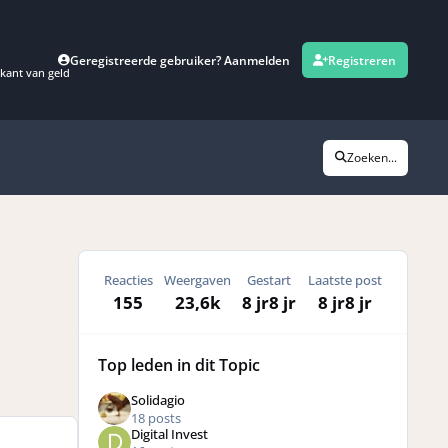
Geregistreerde gebruiker? Aanmelden
Registreren
kant van geld
Zoeken...
Reacties
Weergaven
Gestart
Laatste post
155
23,6k
8 jr
8 jr
8 jr
8 jr
Top leden in dit Topic
Solidagio
18 posts
Digital Invest