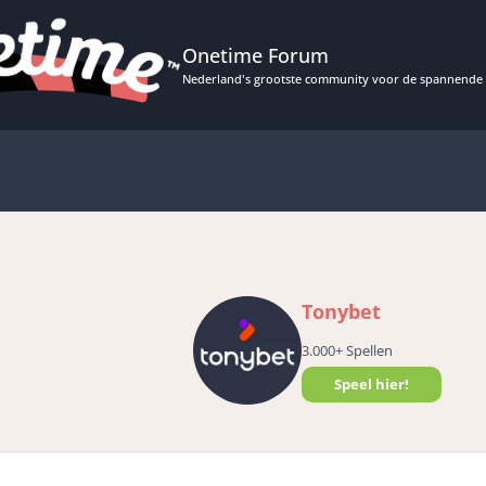
Onetime Forum
Nederland's grootste community voor de spannende 
Tonybet
3.000+ Spellen
Speel hier!