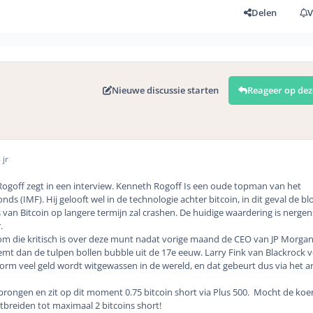
Delen
V
Nieuwe discussie starten
Reageer op dez
 jr
Rogoff zegt in een interview. Kenneth Rogoff Is een oude topman van het
ds (IMF). Hij gelooft wel in de technologie achter bitcoin, in dit geval
de bl
s van Bitcoin
op langere termijn zal crashen. De huidige waardering is nergen
.
noom die kritisch is over deze munt nadat vorige maand de CEO van JP Morga
emt dan de tulpen bollen bubble uit de 17e eeuw. Larry Fink van Blackrock v
 enorm veel geld wordt witgewassen in de wereld, en dat gebeurt dus via het
sprongen en zit op dit moment 0.75 bitcoin short via
Plus 500
. Mocht de koer
uitbreiden tot maximaal 2 bitcoins short!