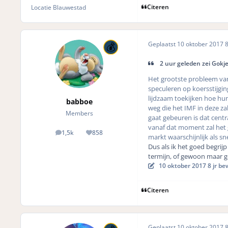
Citeren
Locatie
Blauwestad
Geplaatst
10 oktober 2017
8
2 uur geleden zei Gokje
Het grootste probleem van
speculeren op koersstijgi
lijdzaam toekijken hoe hun
babboe
weg die het IMF in deze za
Members
gaat gebeuren is dat centr
vanaf dat moment zal het g
1,5k
858
posts
Reputation
markt waarschijnlijk als sne
Dus als ik het goed begrijp 
termijn, of gewoon maar g
10 oktober 2017
8 jr
bew
Citeren
Geplaatst
10 oktober 2017
8