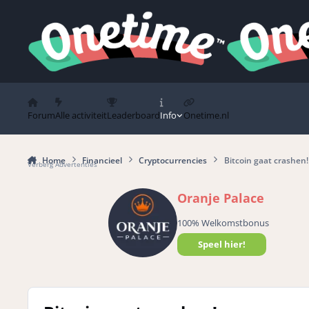
Spring naar bijdragen
Forum
Alle activiteit
Leaderboard
Info
Onetime.nl
Home
Financieel
Cryptocurrencies
Bitcoin gaat crashen!
Verberg Advertenties
Oranje Palace
100% Welkomstbonus
Speel hier!