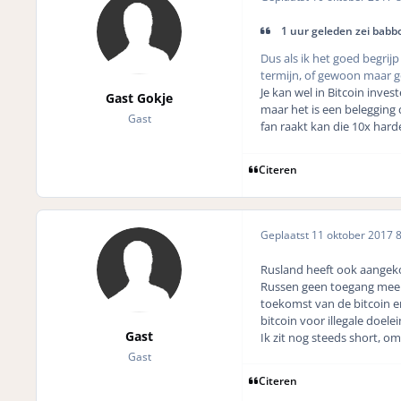
1 uur geleden zei babb
Dus als ik het goed begrijp 
termijn, of gewoon maar g
Je kan wel in Bitcoin inve
Gast Gokje
maar het is een belegging 
Gast
fan raakt kan die 10x hard
Citeren
Geplaatst
11 oktober 2017
8
Rusland heeft ook aangeko
Russen geen toegang meer 
toekomst van de bitcoin en
bitcoin voor illegale doele
Gast
Ik zit nog steeds short, om
Gast
Citeren