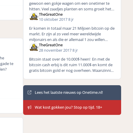
gewoon een gokje wagen om een onetimer te
hitten. Veel zaadjes planten en soms groeit het
TheGreatOne
uit tot een mooie geldboom. Snappen we het
10 oktober 2017
8 jr
nee.
Er komen in totaal maar 21 Miljoen bitcoin op de
markt. Er zijn al zo veel meer wereldwijde
miljonairs en als die er allemaal 1 zou willen
TheGreatOne
hebben gaat het door het dak. Vraag en
28 november 2017
8 jr
aanbod en
che
Bitcoin staat over de 10.000$ heen! En met de
 gade te
bitcoin cash erbij is dit ruim 11.000$ en komt de
den?
gratis bitcoin gold er nog overheen. Waanzinnig
en de vraag is, hoe hoger? Een gokje van mi
Mededelingen
Lees het laatste nieuws op Onetime.nl!
Wat kost gokken jou? Stop op tijd. 18+