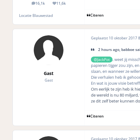
16,1k
11,6k
posts
Reputation
Citeren
Locatie
Blauwestad
Geplaatst
10 oktober 2017
8
2 hours ago, babboe sai
, weet jij miss
@JackPot
papieren tijger zou zijn, e
slaan, en wanneer ze wille
Gast
Die verhalen heb ik gehoo
Gast
En wat is jouw visie betref
Om eerlijk te zijn heb ik h
de wereld is nu 80 miljard,
ze dit zelf beter kunnen 
Citeren
Geplaatst
10 oktober 2017
8