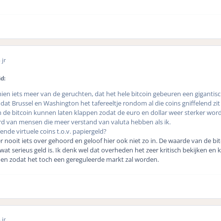
 jr
d:
chien iets meer van de geruchten, dat het hele bitcoin gebeuren een gigantis
n dat Brussel en Washington het tafereeltje rondom al die coins gniffelend zit
n de bitcoin kunnen laten klappen zodat de euro en dollar weer sterker wor
rd van mensen die meer verstand van valuta hebben als ik.
fende virtuele coins t.o.v. papiergeld?
ier nooit iets over gehoord en geloof hier ook niet zo in. De waarde van de bit
 wat serieus geld is. Ik denk wel dat overheden het zeer kritisch bekijken en 
doen zodat het toch een gereguleerde markt zal worden.
 jr