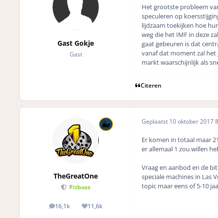
Het grootste probleem van
speculeren op koersstijgi
lijdzaam toekijken hoe hun
weg die het IMF in deze za
Gast Gokje
gaat gebeuren is dat centr
vanaf dat moment zal het g
Gast
markt waarschijnlijk als sne
Citeren
Geplaatst
10 oktober 2017
8
Er komen in totaal maar 21 
er allemaal 1 zou willen h
Vraag en aanbod en de bitc
TheGreatOne
speciale machines in Las V
topic maar eens of 5-10 jaa
Pitboss
16,1k
11,6k
posts
Reputation