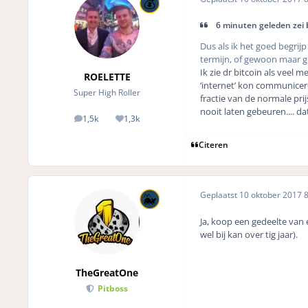
6 minuten geleden zei 
Dus als ik het goed begrijp 
termijn, of gewoon maar g
Ik zie dr bitcoin als veel 
ROELETTE
‘internet’ kon communicer
Super High Roller
fractie van de normale pri
nooit laten gebeuren.... da
1,5k
1,3k
posts
Reputation
Citeren
Geplaatst
10 oktober 2017
8
Ja, koop een gedeelte van 
wel bij kan over tig jaar).
TheGreatOne
Pitboss