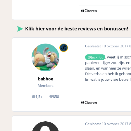
Citeren
Klik hier voor de beste reviews en bonussen!
Geplaatst
10 oktober 2017
8
, weet jij miss
@JackPot
papieren tijger zou zijn, e
slaan, en wanneer ze wille
Die verhalen heb ik gehoo
babboe
En wat is jouw visie betref
Members
1,5k
858
posts
Reputation
Citeren
Geplaatst
10 oktober 2017
8