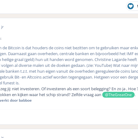
 jr
:
 de Bitcoin is dat houders de coins niet bezitten om te gebruiken maar enk
ngen. Daarnaast gaan overheden, centrale banken en bijvoorbeeld het IMF ec
 heilige graal (geld) hun uit handen word genomen. Christine Lagarde heeft 
l volgen al diverse malen uit de doeken gedaan. (zie: YouTube) Wat naar mijn
ale banken t.z.t. met hun eigen vanuit de overheden gereguleerde coins lan
ebruik Bit- en Altcoins actief worden tegengegaan. Hetgeen voor een dergeli
l funest is.
zeg jij: niet investeren. Of investeren als een soort belegging? En zo ja , Hoe 
okken en kijken waar het schip strand? Zelfde vraag aan
.
@TheGreatOne
erkt door babboe
 jr