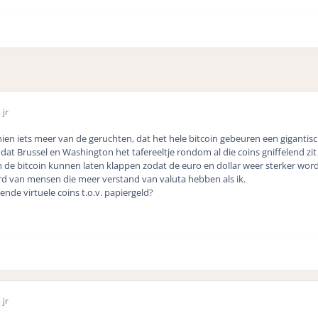
 jr
chien iets meer van de geruchten, dat het hele bitcoin gebeuren een gigantis
n dat Brussel en Washington het tafereeltje rondom al die coins gniffelend zit
n de bitcoin kunnen laten klappen zodat de euro en dollar weer sterker wor
rd van mensen die meer verstand van valuta hebben als ik.
fende virtuele coins t.o.v. papiergeld?
 jr