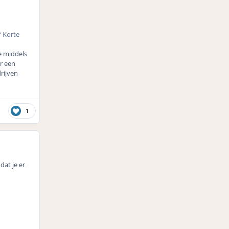
? Korte
je middels
r een
rijven
1
dat je er