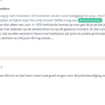
babboe:
zeg jij: niet investeren. Of investeren als een soort belegging? En zo ja , Hoe 
okken en kijken waar het schip strand? Zelfde vraag aan
.
@TheGreatOne
meer dan alleen een coin. In 1970 verklaarde mensen je voor gek als je zei dat 
en met iedereen op de wereld direct en op elk gewenst moment. En dat voo
js. Dat zouden xerox(ivm faxen voor bedrijven), ptt post en andere grote bed
t dachten ze mid jaren 80 nog steeds....
 jr
een Bitcoin en laat hem rusten (wel goed zorgen voor de juiste beveiliging zo