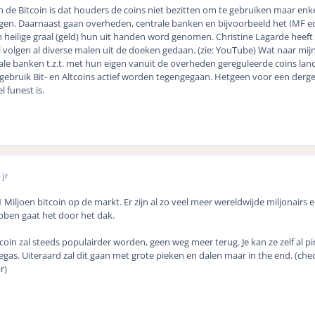
 de Bitcoin is dat houders de coins niet bezitten om te gebruiken maar enk
ngen. Daarnaast gaan overheden, centrale banken en bijvoorbeeld het IMF ec
 heilige graal (geld) hun uit handen word genomen. Christine Lagarde heeft 
l volgen al diverse malen uit de doeken gedaan. (zie: YouTube) Wat naar mijn
ale banken t.z.t. met hun eigen vanuit de overheden gereguleerde coins lan
ebruik Bit- en Altcoins actief worden tegengegaan. Hetgeen voor een dergeli
l funest is.
 jr
Miljoen bitcoin op de markt. Er zijn al zo veel meer wereldwijde miljonairs e
ebben gaat het door het dak.
oin zal steeds populairder worden, geen weg meer terug. Je kan ze zelf al pi
egas. Uiteraard zal dit gaan met grote pieken en dalen maar in the end. (chec
r)