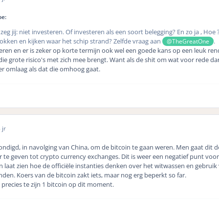
oe:
zeg jij: niet investeren. Of investeren als een soort belegging? En zo ja , Hoe 
okken en kijken waar het schip strand? Zelfde vraag aan
.
@TheGreatOne
steren en er is zeker op korte termijn ook wel een goede kans op een leuk r
die grote risico's met zich mee brengt. Want als de shit om wat voor rede d
er omlaag als dat die omhoog gaat.
 jr
ndigd, in navolging van China, om de bitcoin te gaan weren. Men gaat dit 
te geven tot crypto currency exchanges. Dit is weer een negatief punt voor
 laat zien hoe de officiële instanties denken over het witwassen en gebruik
inden. Koers van de bitcoin zakt iets, maar nog erg beperkt so far.
 precies te zijn 1 bitcoin op dit moment.