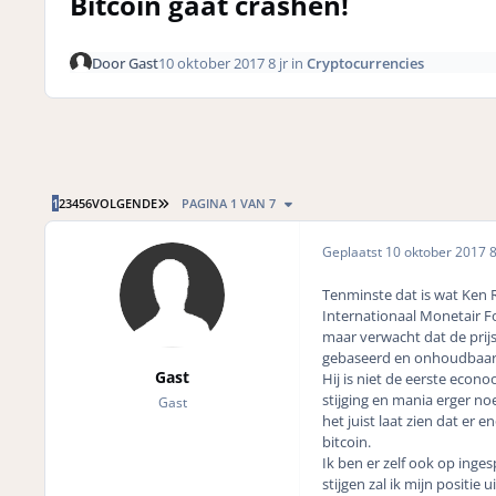
Bitcoin gaat crashen!
Door
Gast
10 oktober 2017
8 jr
in
Cryptocurrencies
LAATSTE PAGINA
1
2
3
4
5
6
VOLGENDE
PAGINA 1 VAN 7
Geplaatst
10 oktober 2017
8
Tenminste dat is wat Ken 
Internationaal Monetair Fon
maar verwacht dat
de prij
gebaseerd en onhoudbaar
Gast
Hij is niet de eerste eco
stijging en mania erger no
Gast
het juist laat zien dat er
bitcoin.
Ik ben er zelf ook op inge
stijgen zal ik mijn positie 