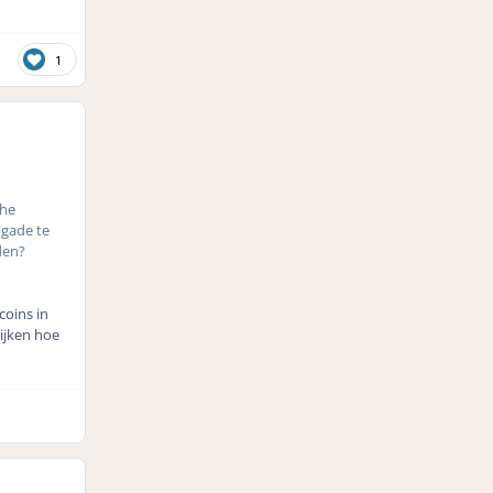
1
che
 gade te
den?
coins in
kijken hoe