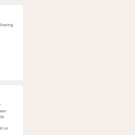
lisering
r
 een
nde
et us