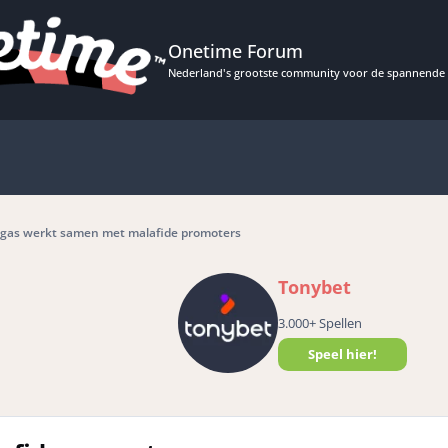
Onetime Forum
Nederland's grootste community voor de spannende 
gas werkt samen met malafide promoters
Tonybet
3.000+ Spellen
Speel hier!