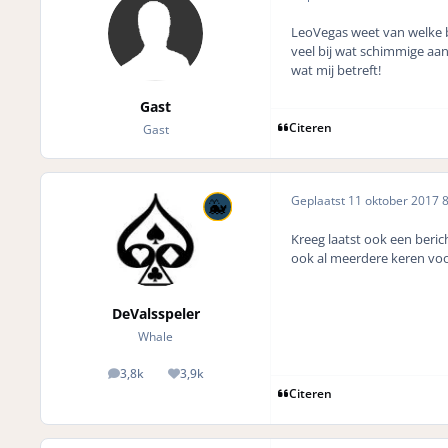
LeoVegas weet van welke br
veel bij wat schimmige aan
wat mij betreft!
Gast
Citeren
Gast
Geplaatst
11 oktober 2017
8
Kreeg laatst ook een berich
ook al meerdere keren voo
DeValsspeler
Whale
3,8k
3,9k
posts
Reputation
Citeren