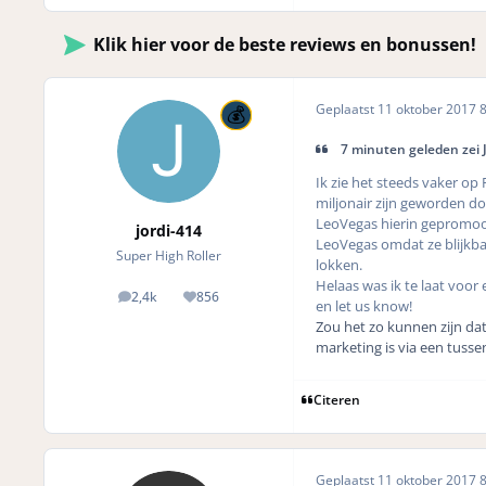
Klik hier voor de beste reviews en bonussen!
Geplaatst
11 oktober 2017
8
7 minuten geleden zei 
Ik zie het steeds vaker op
miljonair zijn geworden doo
LeoVegas hierin gepromoot
jordi-414
LeoVegas omdat ze blijkba
Super High Roller
lokken.
Helaas was ik te laat voo
2,4k
856
posts
Reputation
en let us know!
Zou het zo kunnen zijn dat
marketing is via een tusse
Citeren
Geplaatst
11 oktober 2017
8