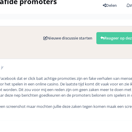
afide promoters
Delen
V
Nieuwe discussie starten
Reageer op dez
 jr
 Facebook dat er click bait achtige promoties zijn en fake verhalen van mens
r het spelen in een online casino. De laatste tijd komt dit vaak voor en zie i
 worden. Dit zou voor mij een reden zijn om geen zaken meer te doen met
ar deze nep berichten goedkeuren en de promoters belonen om spelers in de
r een screenshot maar mochten jullie deze zaken tegen komen maak een scr