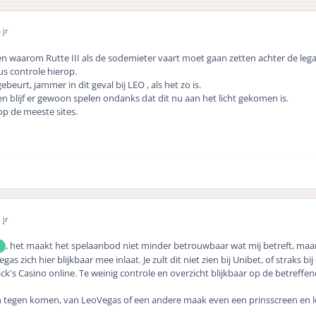
 jr
en waarom Rutte III als de sodemieter vaart moet gaan zetten achter de lega
us controle hierop.
beurt, jammer in dit geval bij LEO , als het zo is.
 en blijf er gewoon spelen ondanks dat dit nu aan het licht gekomen is.
op de meeste sites.
 jr
, het maakt het spelaanbod niet minder betrouwbaar wat mij betreft, maa
 zich hier blijkbaar mee inlaat. Je zult dit niet zien bij Unibet, of straks bij
ck's Casino online. Te weinig controle en overzicht blijkbaar op de betreffe
 tegen komen, van LeoVegas of een andere maak even een prinsscreen en l