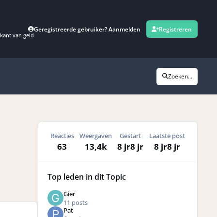
Geregistreerde gebruiker? Aanmelden
Registreren
kant van geld
Zoeken...
Reacties
Weergaven
Gestart
Laatste post
63
13,4k
8 jr
8 jr
8 jr
8 jr
Top leden in dit Topic
Gier
11 posts
Pat