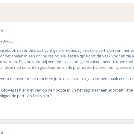
 jr
JackPot:
 Facebook dat er click bait achtige promoties zijn en fake verhalen van mens
r het spelen in een online casino. De laatste tijd komt dit vaak voor en zie i
 worden. Dit zou voor mij een reden zijn om geen zaken meer te doen met
ar deze nep berichten goedkeuren en de promoters belonen om spelers in de
r een screenshot maar mochten jullie deze zaken tegen komen maak een scr
 LeoVegas hier niet van op de hoogte is. En het zeg maar een soort affiliatie
nliggende partij als Daisycon ?
 jr