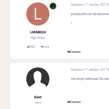
Geplaatst
11 oktober 2017
8
Je bedoeld van de bericht
?
LMGB024
High Roller
767
123
posts
Reputation
Citeren
Geplaatst
11 oktober 2017
8
Yes klopt helemaal. Nu ee
Gast
Citeren
Gast