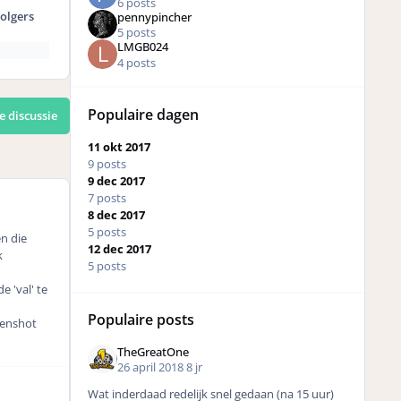
6 posts
olgers
pennypincher
5 posts
LMGB024
4 posts
Populaire dagen
e discussie
11 okt 2017
9 posts
9 dec 2017
7 posts
8 dec 2017
5 posts
en die
12 dec 2017
k
5 posts
 'val' te
Populaire posts
eenshot
TheGreatOne
26 april 2018
8 jr
Wat inderdaad redelijk snel gedaan (na 15 uur)