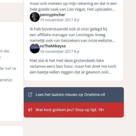
maar ook meteen op mijn rekening en dat is een
hele goede zaak van Leo Vegas. Het uploaden
pennypincher
ging ook prima (slepen en droppen het bestand
15 november 2017
8 jr
in hun systeem)
Ik heb bovenstaande ook al voor gelegd bij
een affiliate manager van LeoVegas, kreeg
namelijk ook van bezoekers van onze webstie
xxTheMikeyxx
zeer negatieve berichtgeving. Gezien wij een
en die
16 november 2017
8 jr
uitgebreide en overwegend
k
Niet dat ik het met deze grotendeels fake
reclames eens ben hoor, maar het doet me toch
 'val' te
een beetje willen zeggen dat er gewoon ook
enorm veel mensen zijn die het maar blind
eenshot
geloven dat ‘Pietje P. uit
Mededelingen
Lees het laatste nieuws op Onetime.nl!
Wat kost gokken jou? Stop op tijd. 18+