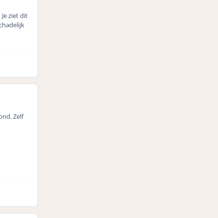
e ziet dit
chadelijk
ond. Zelf