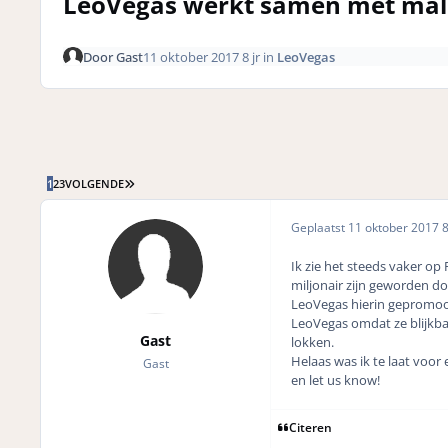
LeoVegas werkt samen met mal
Door
Gast
11 oktober 2017
8 jr
in
LeoVegas
LAATSTE PAGINA
1
2
3
VOLGENDE
Geplaatst
11 oktober 2017
8
Ik zie het steeds vaker op
miljonair zijn geworden doo
LeoVegas
hierin gepromoot
LeoVegas omdat ze blijkba
Gast
lokken.
Helaas was ik te laat voo
Gast
en let us know!
Citeren