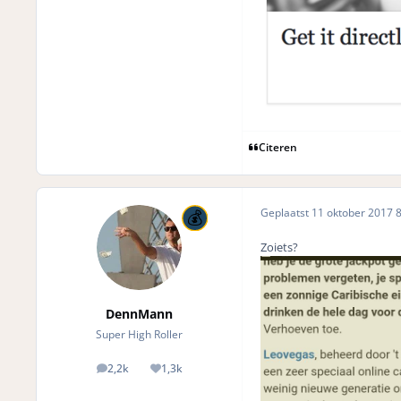
Citeren
Geplaatst
11 oktober 2017
8
Zoiets?
DennMann
Super High Roller
2,2k
1,3k
posts
Reputation