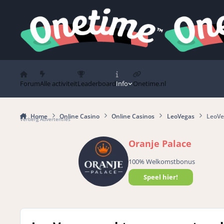
Spring naar bijdragen
Forum
Alle activiteit
Leaderboard
Info
Onetime.nl
Home
Online Casino
Online Casinos
LeoVegas
LeoVe
Verberg Advertenties
Oranje Palace
100% Welkomstbonus
Speel hier!