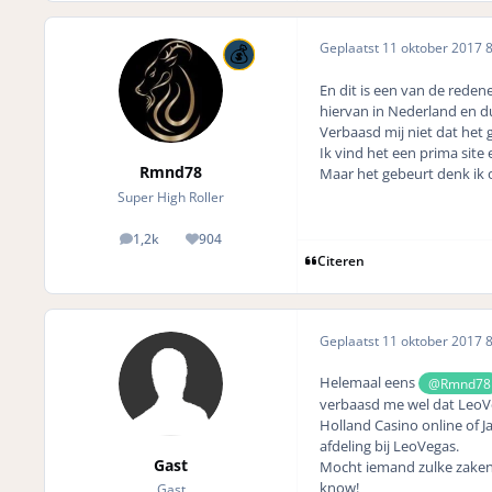
Geplaatst
11 oktober 2017
8
En dit is een van de reden
hiervan in Nederland en d
Verbaasd mij niet dat het ge
Ik vind het een prima site
Rmnd78
Maar het gebeurt denk ik 
Super High Roller
1,2k
904
posts
Reputation
Citeren
Geplaatst
11 oktober 2017
8
Helemaal eens
@Rmnd78
verbaasd me wel dat LeoVegas
Holland Casino online of Ja
afdeling bij LeoVegas.
Gast
Mocht iemand zulke zaken
know!
Gast