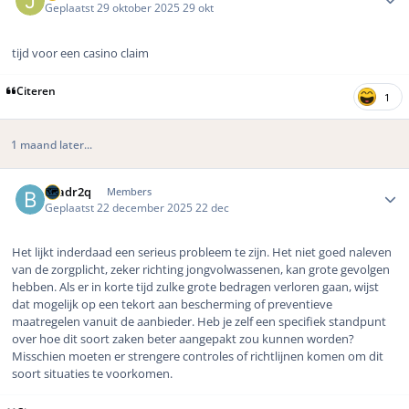
Geplaatst
29 oktober 2025
29 okt
tijd voor een casino claim
Citeren
1
1 maand later...
Author stats
bradr2q
Members
Geplaatst
22 december 2025
22 dec
Het lijkt inderdaad een serieus probleem te zijn. Het niet goed naleven
van de zorgplicht, zeker richting jongvolwassenen, kan grote gevolgen
hebben. Als er in korte tijd zulke grote bedragen verloren gaan, wijst
dat mogelijk op een tekort aan bescherming of preventieve
maatregelen vanuit de aanbieder. Heb je zelf een specifiek standpunt
over hoe dit soort zaken beter aangepakt zou kunnen worden?
Misschien moeten er strengere controles of richtlijnen komen om dit
soort situaties te voorkomen.