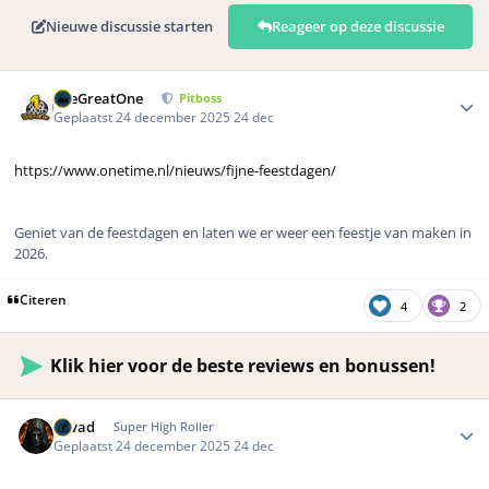
Nieuwe discussie starten
Reageer op deze discussie
Author stats
TheGreatOne
Pitboss
Geplaatst
24 december 2025
24 dec
https://www.onetime.nl/nieuws/fijne-feestdagen/
Geniet van de feestdagen en laten we er weer een feestje van maken in
2026.
Citeren
4
2
Klik hier voor de beste reviews en bonussen!
Author stats
devad
Super High Roller
Geplaatst
24 december 2025
24 dec