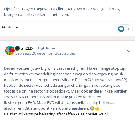
Fijne feestdagen toegewenst allen! Dat 2026 maar veel geluk mag
brengen op alle vlakken in het leven.
Citeren
3
Author stats
MilanZLD
High Roller
Geplaatst
26 december 2025
26 dec
Devad, we zien jouw big wins vast verschijnen. Na een lange stop zijn
de frustraties vermoedelijk grotendeels weg op de wetgeving na. Ik
maak er eveneens zorgen over. Mirjam Bikker(CU) en van Nispen(SP)
hebben de sector veel schade aangericht. En gaan net zolang door
totdat de online sector is opgedoekt. Maar ook andere linkse partijen
zoals DENK en het CDA willen online gokken verbieden.
Ik stem geen FVD. Maar FVD wil de kansspelbelasting helemaal
afschaffen. Dit standpunt kan ik wel waarderen.
😂
👍
Baudet wil kansspelbelasting afschaffen - CasinoNieuws.nl