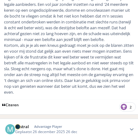
legale aanbieders. Een vol jaar zonder inzetten na eind '24 meerdere
keren op een ongedisciplineerde, domme en onvolwassen manier uit
de bocht te vliegen omdat ik het niet kon hebben dat m'n sessies
constant onderbroken werden in combinatie met slechte runs (terwijl
ik echt wel beter wist), was de destijdse belofte aan mezelf. Dat had
achteraf gezien niet zo lang hoeven zijn, en de schade was uiteindelijk
minimaal - maar een belofte aan jezelf blijft een belofte.
Kortom, als je je als een kneus gedraagt moet je ook op de blaren zitten
en voor mij stond dat gelijk aan even niets meer mogen inzetten. Eens
kijken of ik de frustratie dit keer wel beter weet te vermijden wat
betreft alle maatregelen in het legale aanbod en niet weer steeds op tilt
sla. Sloeg echt nergens op, maar what's done is done. Het gaat mij
onder aan de streep nog altijd het meeste om de gameplay ervaring en
't design an sich van online slots. Daar kan je gelukkig ook prima voor
nop van genieten wanneer dat beter uit komt, dus we zien het wel
even.
Citeren
2
Author stats
Mistral
Advantage Player
Geplaatst
26 december 2025
26 dec