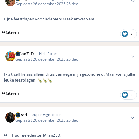
Geplaatst
26 december 2025
26 dec
Fijne feestdagen voor iedereen! Maak er wat van!
Citeren
2
Author stats
MilanZLD
High Roller
Geplaatst
26 december 2025
26 dec
Ik zit zelf helaas alleen thuis vanwege mijn gezondheid. Maar wens jullie
leuke feestdagen.
🍾
🍾
🍾
Citeren
3
Author stats
devad
Super High Roller
Geplaatst
26 december 2025
26 dec
1 uur geleden zei MilanZLD: