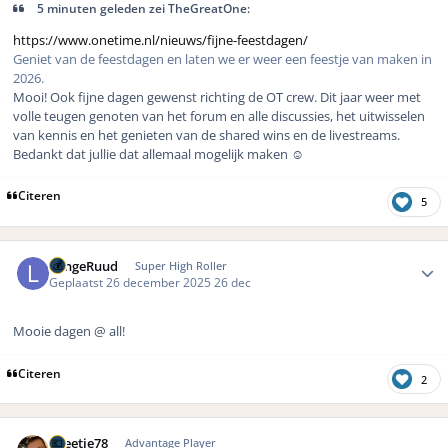
5 minuten geleden zei TheGreatOne:
https://www.onetime.nl/nieuws/fijne-feestdagen/
Geniet van de feestdagen en laten we er weer een feestje van maken in
2026.
Mooi! Ook fijne dagen gewenst richting de OT crew. Dit jaar weer met
volle teugen genoten van het forum en alle discussies, het uitwisselen
van kennis en het genieten van de shared wins en de livestreams.
Bedankt dat jullie dat allemaal mogelijk maken
☺️
Citeren
5
Author stats
LangeRuud
Super High Roller
Geplaatst
26 december 2025
26 dec
Mooie dagen @ all!
Citeren
2
Author stats
Greetje78
Advantage Player