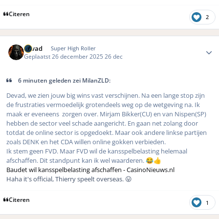
Citeren
2
Author stats
devad
Super High Roller
Geplaatst
26 december 2025
26 dec
6 minuten geleden zei MilanZLD:
Devad, we zien jouw big wins vast verschijnen. Na een lange stop zijn
de frustraties vermoedelijk grotendeels weg op de wetgeving na. Ik
maak er eveneens zorgen over. Mirjam Bikker(CU) en van Nispen(SP)
hebben de sector veel schade aangericht. En gaan net zolang door
totdat de online sector is opgedoekt. Maar ook andere linkse partijen
zoals DENK en het CDA willen online gokken verbieden.
Ik stem geen FVD. Maar FVD wil de kansspelbelasting helemaal
afschaffen. Dit standpunt kan ik wel waarderen.
😂
👍
Baudet wil kansspelbelasting afschaffen - CasinoNieuws.nl
Haha it's official, Thierry speelt overseas.
😛
Citeren
1