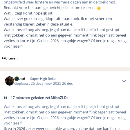
ongetwijfeld weer lichtere en warmere dagen aan in de toekomst.
Bedankt voor het aardige berichtje. Leuk om te lezen.
👍
Wat jij zegt komt hopelijk uit.
Wat je over gokken zegt klopt uiteraard ook. Ik moet scherp en
verstandig blijven. Zeker in deze situatie.
Wat ik mezelf nog afvroeg, Je gaf aan dat je zelf tijdelijk bent gestopt
met gokken, omdat het op een gegeven moment flink tegen zat: teveel
verlies in korte tijd. Ga je in 2026 een gokje wagen? Of ben je nog streng
voor jezelf?
Citeren
Author stats
devad
Super High Roller
Geplaatst
26 december 2025
26 dec
17 minuten geleden zei MilanZLD:
Wat ik mezelf nog afvroeg, Je gaf aan dat je zelf tijdelijk bent gestopt
met gokken, omdat het op een gegeven moment flink tegen zat: teveel
verlies in korte tijd. Ga je in 2026 een gokje wagen? Of ben je nog streng
voor jezelf?
Ik ga in 2026 zeker weer een gokje wagen, zo lang dat nog kan bij de