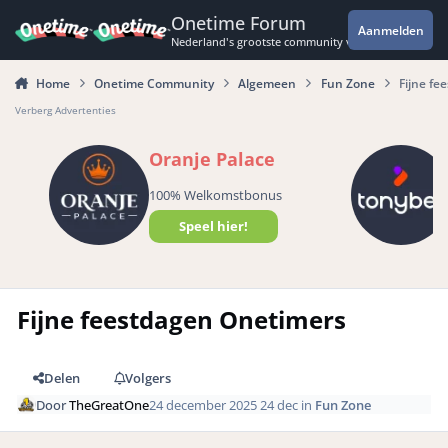
Spring naar bijdragen
Onetime Forum
Aanmelden
Nederland's grootste community voor de spannende 
Home
Onetime Community
Algemeen
Fun Zone
Fijne fe
Verberg Advertenties
Oranje Palace
100% Welkomstbonus
Speel hier!
Fijne feestdagen Onetimers
Delen
Volgers
Door
TheGreatOne
24 december 2025
24 dec
in
Fun Zone