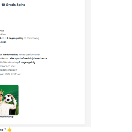
nen?
👍