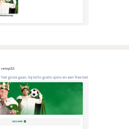
 retep32:
 het grote gaan, bij lotto gratis spins en een free bet