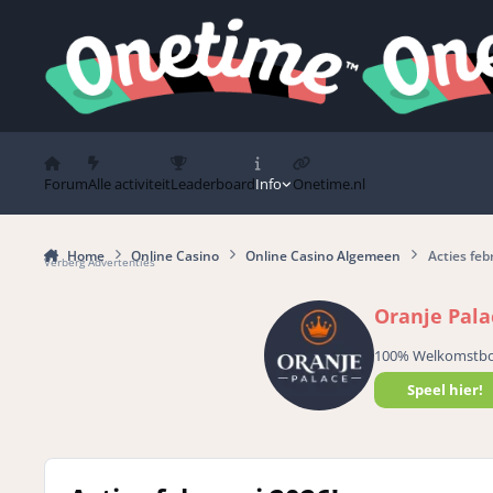
Spring naar bijdragen
Forum
Alle activiteit
Leaderboard
Info
Onetime.nl
Home
Online Casino
Online Casino Algemeen
Acties feb
Verberg Advertenties
Oranje Pala
100% Welkomstb
Speel hier!