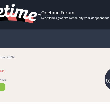
Onetime Forum
Nederland's grootste community voor de spannende 
ruari 2026!
ce
onus