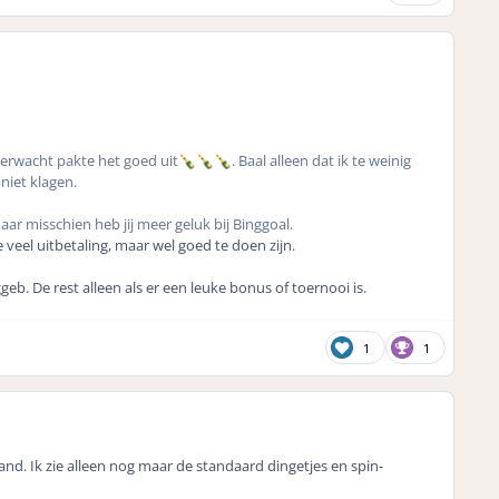
verwacht pakte het goed uit
. Baal alleen dat ik te weinig
🍾
🍾
🍾
 niet klagen.
Maar misschien heb jij meer geluk bij Binggoal.
 veel uitbetaling, maar wel goed te doen zijn.
ggeb. De rest alleen als er een leuke bonus of toernooi is.
1
1
and. Ik zie alleen nog maar de standaard dingetjes en spin-