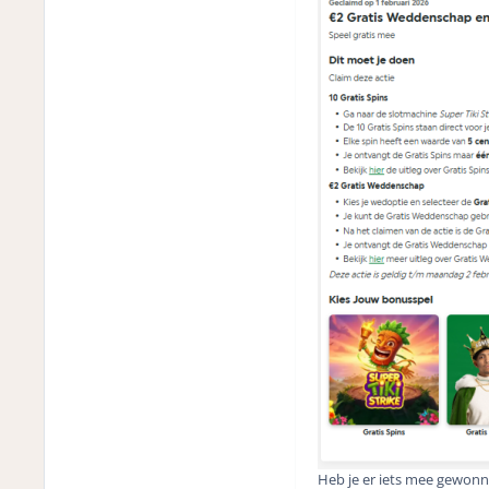
Heb je er iets mee gewon