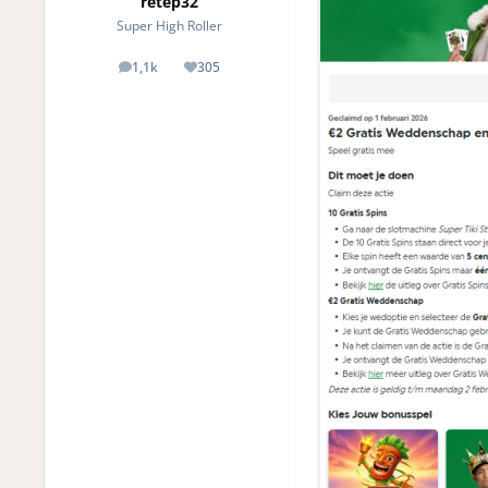
retep32
Super High Roller
1,1k
305
posts
Reputation