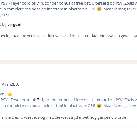
PSV - Feyenoord bij 711, zonder bonus of free bet. Uiteraard op PSV. Zoals 
mijn complete casinosaldo inzetten! In plaats van 25%
. Maar ik mag zeker
😅
je78:
 bij
bingoal
peeld, maar 3x verlies. Het lijkt wel alsof de kasten daar niets willen geven. 
 MilanZLD:
nen?
👍
 PSV - Feyenoord bij
711
, zonder bonus of free bet. Uiteraard op PSV. Zoals 
mijn complete casinosaldo inzetten! In plaats van 25%
. Maar ik mag zeker
😅
ins, die 2 euro weet ik nog niet, die wedstrijd moet nog gespeeld worden