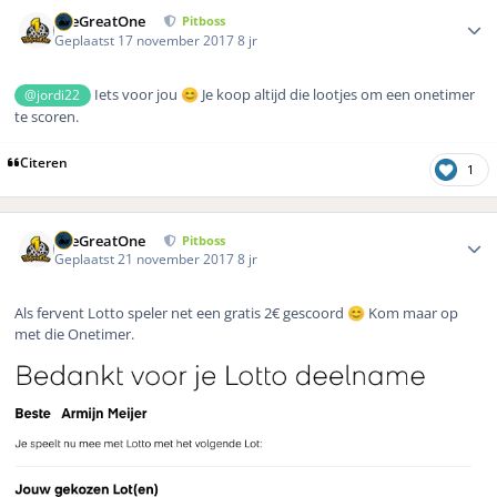
Author stats
TheGreatOne
Pitboss
Geplaatst
17 november 2017
8 jr
Iets voor jou
Je koop altijd die lootjes om een onetimer
@jordi22
😊
te scoren.
Citeren
1
Author stats
TheGreatOne
Pitboss
Geplaatst
21 november 2017
8 jr
Als fervent Lotto speler net een gratis 2€ gescoord
Kom maar op
😊
met die Onetimer.