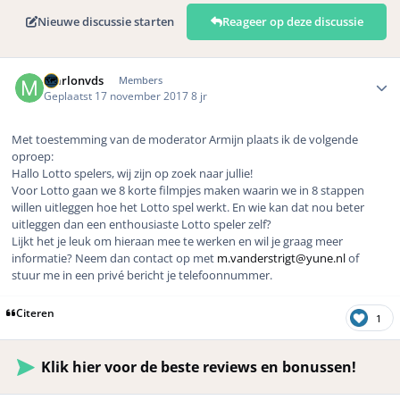
Nieuwe discussie starten
Reageer op deze discussie
Author stats
marlonvds
Members
Geplaatst
17 november 2017
8 jr
Met toestemming van de moderator Armijn plaats ik de volgende
oproep:
Hallo Lotto spelers, wij zijn op zoek naar jullie!
Voor Lotto gaan we 8 korte filmpjes maken waarin we in 8 stappen
willen uitleggen hoe het Lotto spel werkt. En wie kan dat nou beter
uitleggen dan een enthousiaste Lotto speler zelf?
Lijkt het je leuk om hieraan mee te werken en wil je graag meer
informatie? Neem dan contact op met
m.vanderstrigt@yune.nl
of
stuur me in een privé bericht je telefoonnummer.
Citeren
1
Klik hier voor de beste reviews en bonussen!