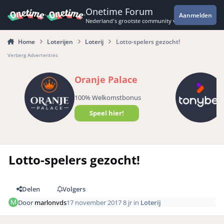
Spring naar bijdragen
Onetime Forum
Aanmelden
Nederland's grootste community voor de spannende 
Home
Loterijen
Loterij
Lotto-spelers gezocht!
Verberg Advertenties
Oranje Palace
100% Welkomstbonus
Speel hier!
Lotto-spelers gezocht!
Delen
Volgers
Door
marlonvds
17 november 2017
8 jr
in
Loterij