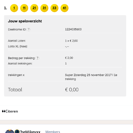
Citeren
Author stats
xxTheMikeyxx
Members