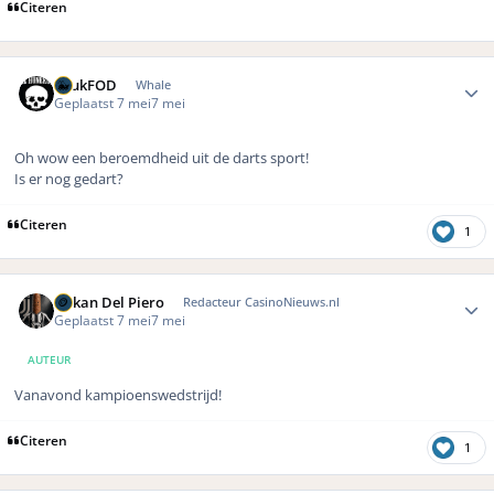
Citeren
Author stats
LuukFOD
Whale
Geplaatst
7 mei
7 mei
Oh wow een beroemdheid uit de darts sport!
Is er nog gedart?
Citeren
1
Author stats
Frikan Del Piero
Redacteur CasinoNieuws.nl
Geplaatst
7 mei
7 mei
AUTEUR
Vanavond kampioenswedstrijd!
Citeren
1