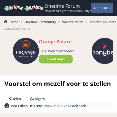
Spring naar bijdragen
Onetime Forum
Aanmelden
Nederland's grootste community voor de spannende 
Home
Onetime Community
Voorstelronde
Voorstel om mezelf
Verberg Advertenties
Oranje Palace
100% Welkomstbonus
Speel hier!
Voorstel om mezelf voor te stellen
Delen
Volgers
Door
Frikan Del Piero
7 mei
7 mei
in
Voorstelronde