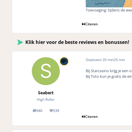
Toevoeging: tijdens de wed
Citeren
Klik hier voor de beste reviews en bonussen!
Geplaatst
26 mei
26 mei
Bij Starcasino krijg je ee
Bij Toto kun je gratis de 
Seabert
High Roller
940
539
posts
Reputation
Citeren