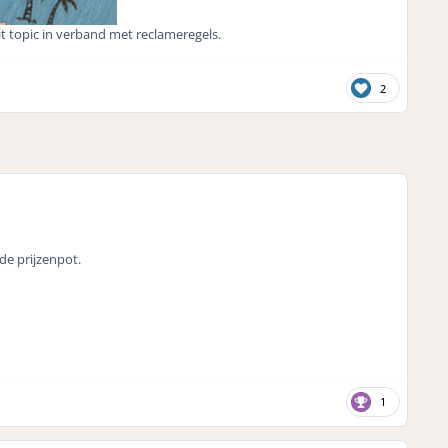
it topic in verband met reclameregels.
2
de prijzenpot.
1