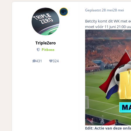
Geplaatst
28 mei
28 mei
Betcity komt dit WK met e
moet vóór 11 juni 21:00 uu
TripleZero
Pitboss
431
324
posts
Reputation
Edit: Actie van deze onli