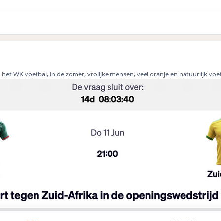
an het WK voetbal, in de zomer, vrolijke mensen, veel oranje en natuurlijk voe