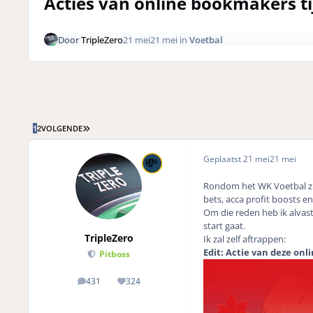
Acties van online bookmakers t
Door
TripleZero
21 mei
21 mei
in
Voetbal
LAATSTE PAGINA
1
2
VOLGENDE
Geplaatst
21 mei
21 mei
Rondom het WK Voetbal zul
bets, acca profit boosts 
Om die reden heb ik alvas
start gaat.
TripleZero
Ik zal zelf aftrappen:
Edit: Actie van deze onl
Pitboss
431
324
posts
Reputation