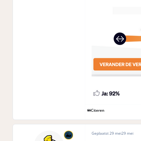
Citeren
Geplaatst
29 mei
29 mei