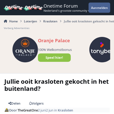
Spring naar bijdragen
Onetime Forum
Aanmelden
Nederland's grootste community voor de spannende 
Home
Loterijen
Krasloten
Jullie ooit krasloten gekocht in he
Verberg Advertenties
Oranje Palace
100% Welkomstbonus
Speel hier!
Jullie ooit krasloten gekocht in het
buitenland?
Delen
Volgers
Door
TheGreatOne
2 juni
2 jun
in
Krasloten