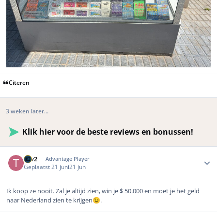
Citeren
3 weken later...
Klik hier voor de beste reviews en bonussen!
Author stats
Tgv2
Advantage Player
Geplaatst
21 juni
21 jun
Ik koop ze nooit. Zal je altijd zien, win je $ 50.000 en moet je het geld
naar Nederland zien te krijgen
.
😉