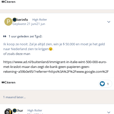
Citeren
Author stats
pokerinfo
High Roller
Geplaatst
21 juni
21 jun
1 uur geleden zei Tgv2:
Ik koop ze nooit. Zal je altijd zien, win je $ 50.000 en moet je het geld
naar Nederland zien te krijgen
.
😉
of zoals deze man
https://www.ad.nl/buitenland/immigrant-in-italie-wint-500-000-euro-
met-kraslot-maar-dan-zegt-de-bank-geen-papieren-geen-
rekening~a59b0e95/?referrer=https%3A%2F%2Fwww.google.com%2F
Citeren
1
1 maand later...
Author stats
Arthur
High Roller