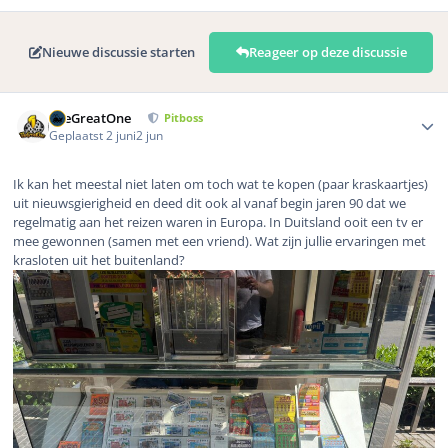
Nieuwe discussie starten
Reageer op deze discussie
Author stats
TheGreatOne
Pitboss
Geplaatst
2 juni
2 jun
Ik kan het meestal niet laten om toch wat te kopen (paar kraskaartjes)
uit nieuwsgierigheid en deed dit ook al vanaf begin jaren 90 dat we
regelmatig aan het reizen waren in Europa. In Duitsland ooit een tv er
mee gewonnen (samen met een vriend). Wat zijn jullie ervaringen met
krasloten uit het buitenland?