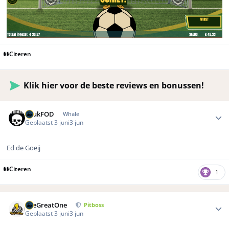
Citeren
Klik hier voor de beste reviews en bonussen!
Author stats
LuukFOD
Whale
Geplaatst
3 juni
3 jun
Ed de Goeij
Citeren
1
Author stats
TheGreatOne
Pitboss
Geplaatst
3 juni
3 jun