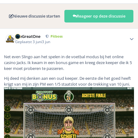
Nieuwe discussie starten
Reageer op deze discussie
Author stats
TheGreatOne
Pitboss
Geplaatst
3 juni
3 jun
Net even Slingo aan het spelen in de voetbal modus bij het online
casino Jacks. Ik kwam in een bonus game en kreeg deze keeper die ik 5
keer moet proberen te passeren.
Hij deed mij denken aan een oud keeper. De eerste die het goed heeft
krijgt van mij in zijn PM een 1/5 staatslot voor de trekking van 10 juni.