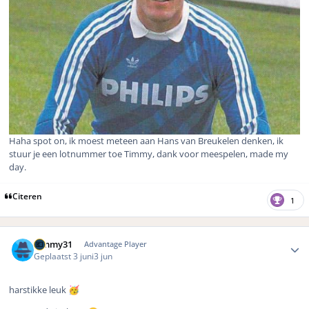
Haha spot on, ik moest meteen aan Hans van Breukelen denken, ik
stuur je een lotnummer toe Timmy, dank voor meespelen, made my
day.
Citeren
1
Author stats
Timmy31
Advantage Player
Geplaatst
3 juni
3 jun
harstikke leuk
🥳