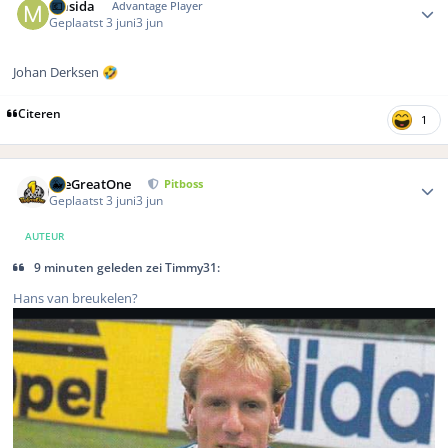
Masida
Advantage Player
Geplaatst
3 juni
3 jun
Johan Derksen
🤣
Citeren
1
Author stats
TheGreatOne
Pitboss
Geplaatst
3 juni
3 jun
AUTEUR
9 minuten geleden zei Timmy31:
Hans van breukelen?