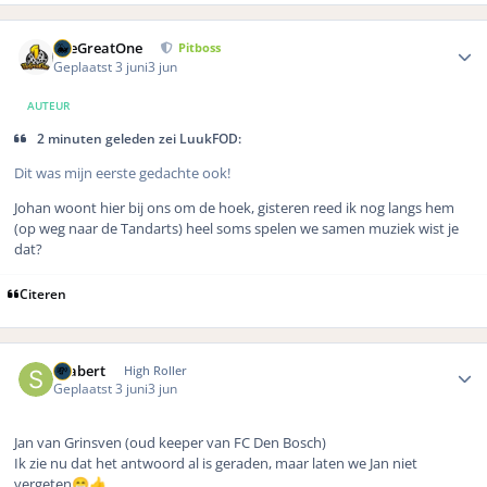
Author stats
TheGreatOne
Pitboss
Geplaatst
3 juni
3 jun
AUTEUR
2 minuten geleden zei LuukFOD:
Dit was mijn eerste gedachte ook!
Johan woont hier bij ons om de hoek, gisteren reed ik nog langs hem
(op weg naar de Tandarts) heel soms spelen we samen muziek wist je
dat?
Citeren
Author stats
Seabert
High Roller
Geplaatst
3 juni
3 jun
Jan van Grinsven (oud keeper van FC Den Bosch)
Ik zie nu dat het antwoord al is geraden, maar laten we Jan niet
vergeten
😁
👍