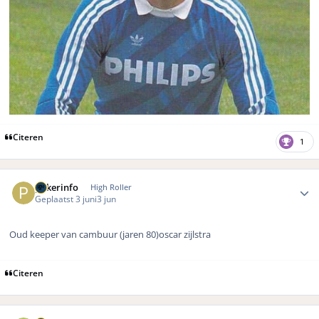
Citeren
1
Author stats
pokerinfo
High Roller
Geplaatst
3 juni
3 jun
Oud keeper van cambuur (jaren 80)oscar zijlstra
Citeren
Author stats