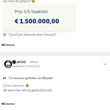
op naar de jackpot
😂
3 juni
3 jun
bewerkt door Timmy31
Citeren
Author stats
LuukFOD
Whale
Geplaatst
3 juni
3 jun
12 minuten geleden zei Masida:
Johan Derksen
🤣
Dit was mijn eerste gedachte ook!
Citeren