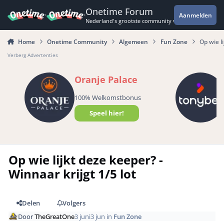
Spring naar bijdragen
Onetime Forum
Aanmelden
Nederland's grootste community voor de spannende 
Home
Onetime Community
Algemeen
Fun Zone
Op wie li
Verberg Advertenties
Oranje Palace
100% Welkomstbonus
Speel hier!
Op wie lijkt deze keeper? -
Winnaar krijgt 1/5 lot
Delen
Volgers
Door
TheGreatOne
3 juni
3 jun
in
Fun Zone