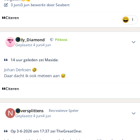
3 juni
3 jun
bewerkt door Seabert
Citeren
1
Author stats
Lady_Diamond
Pitboss
Geplaatst
4 juni
4 jun
14 uur geleden zei Masida:
Johan Derksen
🤣
Daar dacht ik ook meteen aan
😅
Citeren
Author stats
Neversplittens
Recreatieve Speler
Geplaatst
4 juni
4 jun
Op 3-6-2026 om 17:37 zei TheGreatOne: