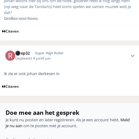
Johan woont hier bij ons om de hoek, gisteren reed ik nog langs hem
(op weg naar de Tandarts) heel soms spelen we samen muziek wist je
dat?
Grolloo-ooo-hooo.
Citeren
Author stats
retep32
Super High Roller
Geplaatst
4 juni
4 jun
ik zie er ook johan derkesen in
Citeren
Doe mee aan het gesprek
Je kunt nu posten en later registreren. Als je een account hebt,
Meld
je nu aan
om te posten met je account.