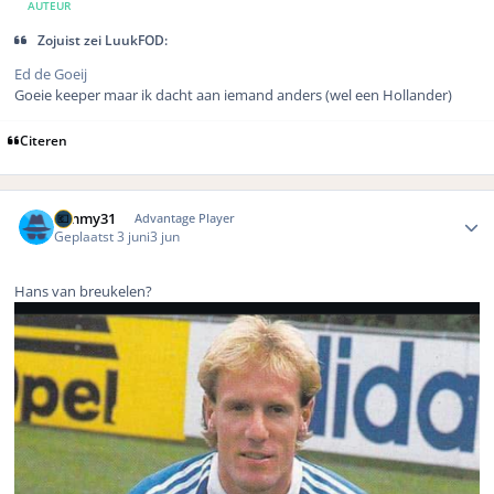
AUTEUR
Zojuist zei LuukFOD:
Ed de Goeij
Goeie keeper maar ik dacht aan iemand anders (wel een Hollander)
Citeren
Author stats
Timmy31
Advantage Player
Geplaatst
3 juni
3 jun
Hans van breukelen?