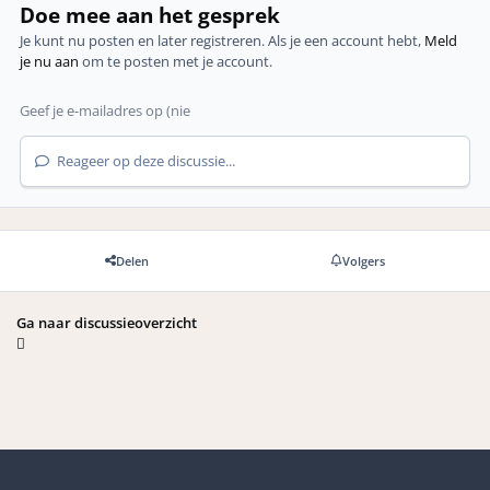
Doe mee aan het gesprek
Je kunt nu posten en later registreren. Als je een account hebt,
Meld
je nu aan
om te posten met je account.
Reageer op deze discussie...
Delen
Volgers
Ga naar discussieoverzicht