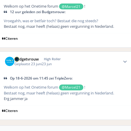
Welkom op het Onetime forum
!
@Marcel21
12 uur geleden zei Budgetvrouw:
Vroegahh, was er betfair toch? Bestaat die nog steeds?
Bestaat nog, maar heeft (helaas) geen vergunning in Nederland.
Citeren
Author stats
Budgetvrouw
High Roller
Geplaatst
23 juni
23 jun
Op 18-6-2026 om 11:45 zei TripleZero:
Welkom op het Onetime forum
!
@Marcel21
Bestaat nog, maar heeft (helaas) geen vergunning in Nederland.
Erg jammer ja
Citeren