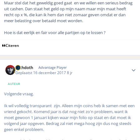
Maar stel dat het geweldig goed gaat en we willen een serieus bedrag
uit cashen. Dan staat het geld op mijn naam maar mijn maat heeft
recht op x %, die kan ik hem dan niet zomaar geven omdat er dan
meer belasting over betaald moet worden.
Hoe is dat eerlijk en fair voor alle partijen op te lossen ?
Citeren
Author stats
bethdoth
Advantage Player
Geplaatst
16 december 2017
8 jr
AUTEUR
Volgende vraag.
Ik wil volledig transparant zijn. Alleen mijn coins heb ik samen met een
vriend gekocht. Komend jaar is dat nog niet zo'n probleem, want ik
moet gewoon 1 januari kijken waar mijn folio op staat en dat moet ik
volgend jaar opgeven. Bedrag zal niet mega hoog zijn dus nog steeds
geen enkel probleem.