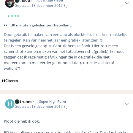
bethdoth
Advantage Player
Geplaatst
13 december 2017
8 jr
AUTEUR
30 minuten geleden zei TheGallant:
Door gebruik te maken van een app als blockfolio, is dit heel makkelijk
te regelen. Kan van heel het jaar een grafiek laten zien ☺️
Dat is een geweldige app ☺️ Gebruik hem zelf ook. Hier zou je een
screenshot kunnen maken van het totaaloverzicht (grafiek). Ik moet
zeggen dat ik regelmatig afwijkingen zie in de grafiek die niet
overeenkomen met eerder getoonde data. (correcties achteraf
wellicht?)
Citeren
Author stats
Hotrunner
Super High Roller
Geplaatst
13 december 2017
8 jr
Klopt die heb ik ook.
BD heeft alleen maar interesse in het kapitaal op 1 jan. Dus dan heb je