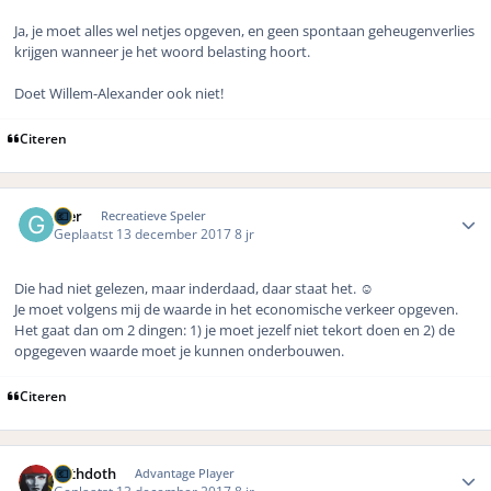
Ja, je moet alles wel netjes opgeven, en geen spontaan geheugenverlies
krijgen wanneer je het woord belasting hoort.
Doet Willem-Alexander ook niet!
Citeren
Author stats
Gier
Recreatieve Speler
Geplaatst
13 december 2017
8 jr
Die had niet gelezen, maar inderdaad, daar staat het. ☺️
Je moet volgens mij de waarde in het economische verkeer opgeven.
Het gaat dan om 2 dingen: 1) je moet jezelf niet tekort doen en 2) de
opgegeven waarde moet je kunnen onderbouwen.
Citeren
Author stats
bethdoth
Advantage Player