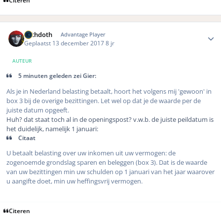
Author stats
bethdoth
Advantage Player
Geplaatst
13 december 2017
8 jr
AUTEUR
5 minuten geleden zei Gier:
Als je in Nederland belasting betaalt, hoort het volgens mij 'gewoon' in
box 3 bij de overige bezittingen. Let wel op dat je de waarde per de
juiste datum opgeeft.
Huh? dat staat toch al in de openingspost? v.w.b. de juiste peildatum is
het duidelijk, namelijk 1 januari:
Citaat
U betaalt belasting over uw inkomen uit uw vermogen: de
zogenoemde grondslag sparen en beleggen (box 3). Dat is de waarde
van uw bezittingen min uw schulden op 1 januari van het jaar waarover
u aangifte doet, min uw heffingsvrij vermogen.
Citeren