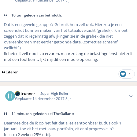
Geplaatst
14 december 2017
8 jr
10 uur geleden zei bethdoth:
Dat is een geweldige app ☺️ Gebruik hem zelf ook. Hier zou je een
screenshot kunnen maken van het totaaloverzicht (grafiek). Ik moet
zeggen dat ik regelmatig afwijkingen zie in de grafiek die niet
overeenkomen met eerder getoonde data. (correcties achteraf
wellicht?)
Ik heb dit zelf nooit zo ervaren, maar zolang de belastingdienst niet zelf
met een tool komt, lijkt mij dit een mooie oplossing.
Citeren
1
Author stats
Hotrunner
Super High Roller
Geplaatst
14 december 2017
8 jr
14 minuten geleden zei TheGallant:
Daarmee doelde ik op het feit dat alles aantoonbaar is, dus ook 1
januari. Hoe zit het met jouw portfolio, zit er al progressie in?
In circa 2 weken 25% erbij.