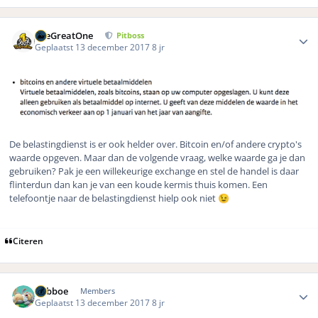
Author stats
TheGreatOne
Pitboss
Geplaatst
13 december 2017
8 jr
De belastingdienst is er ook helder over. Bitcoin en/of andere crypto's
waarde opgeven. Maar dan de volgende vraag, welke waarde ga je dan
gebruiken? Pak je een willekeurige exchange en stel de handel is daar
flinterdun dan kan je van een koude kermis thuis komen. Een
telefoontje naar de belastingdienst hielp ook niet
😉
Citeren
Author stats
babboe
Members
Geplaatst
13 december 2017
8 jr