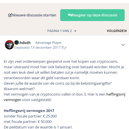
Nieuwe discussie starten
Reageer op deze discussie
L
PAGINA 1 VAN 2
VOLGENDE
Author stats
bethdoth
Advantage Player
Geplaatst
13 december 2017
8 jr
Er zijn veel onderwerpen geopend over het kopen van cryptocoins,
maar uiteraard moet hier ook belasting over betaald worden. Mocht je
ooit een leuk deel uit willen betalen zul je namelijk moeten kunnen
verantwoorden waar dit geld vandaan komt.
Geven jullie de waarde van de coins op bij de belastingaangifte?
Waarom wel/niet?
Het vermogen van je cryptocoins vallen in box 3. Hier is een
heffingsvrij
vermogen
voor vastgesteld:
Heffingsvrij vermogen 2017
zonder fiscale partner: € 25.000
met fiscale partner: € 50.000
De peildatum van de waarde is 1 januari.