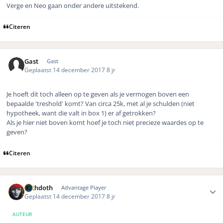
Verge en Neo gaan onder andere uitstekend.
Citeren
Gast
Gast
Geplaatst
14 december 2017
8 jr
Je hoeft dit toch alleen op te geven als je vermogen boven een
bepaalde 'treshold' komt? Van circa 25k, met al je schulden (niet
hypotheek, want die valt in box 1) er af getrokken?
Als je hier niet boven komt hoef je toch niet precieze waardes op te
geven?
Citeren
Author stats
bethdoth
Advantage Player
Geplaatst
14 december 2017
8 jr
AUTEUR