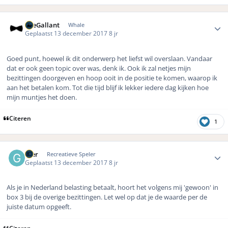
Author stats
TheGallant
Whale
Geplaatst
13 december 2017
8 jr
Goed punt, hoewel ik dit onderwerp het liefst wil overslaan. Vandaar
dat er ook geen topic over was, denk ik. Ook ik zal netjes mijn
bezittingen doorgeven en hoop ooit in de positie te komen, waarop ik
aan het betalen kom. Tot die tijd blijf ik lekker iedere dag kijken hoe
mijn muntjes het doen.
Citeren
1
Author stats
Gier
Recreatieve Speler
Geplaatst
13 december 2017
8 jr
Als je in Nederland belasting betaalt, hoort het volgens mij 'gewoon' in
box 3 bij de overige bezittingen. Let wel op dat je de waarde per de
juiste datum opgeeft.
Citeren