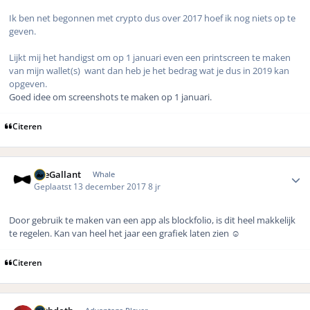
Ik ben net begonnen met crypto dus over 2017 hoef ik nog niets op te
geven.
Lijkt mij het handigst om op 1 januari even een printscreen te maken
van mijn wallet(s) want dan heb je het bedrag wat je dus in 2019 kan
opgeven.
Goed idee om screenshots te maken op 1 januari.
Citeren
Author stats
TheGallant
Whale
Geplaatst
13 december 2017
8 jr
Door gebruik te maken van een app als blockfolio, is dit heel makkelijk
te regelen. Kan van heel het jaar een grafiek laten zien ☺️
Citeren
Author stats