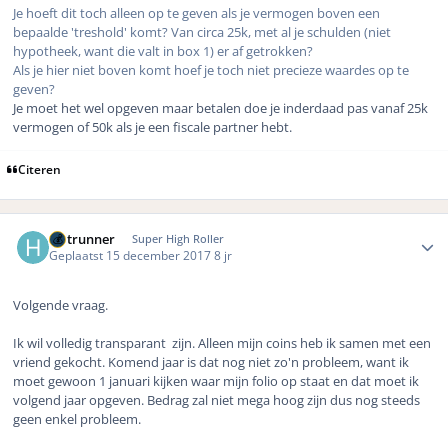
Je hoeft dit toch alleen op te geven als je vermogen boven een
bepaalde 'treshold' komt? Van circa 25k, met al je schulden (niet
hypotheek, want die valt in box 1) er af getrokken?
Als je hier niet boven komt hoef je toch niet precieze waardes op te
geven?
Je moet het wel opgeven maar betalen doe je inderdaad pas vanaf 25k
vermogen of 50k als je een fiscale partner hebt.
Citeren
Author stats
Hotrunner
Super High Roller
Geplaatst
15 december 2017
8 jr
Volgende vraag.
Ik wil volledig transparant zijn. Alleen mijn coins heb ik samen met een
vriend gekocht. Komend jaar is dat nog niet zo'n probleem, want ik
moet gewoon 1 januari kijken waar mijn folio op staat en dat moet ik
volgend jaar opgeven. Bedrag zal niet mega hoog zijn dus nog steeds
geen enkel probleem.