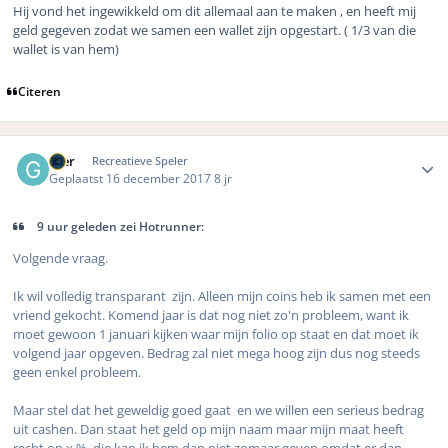
Hij vond het ingewikkeld om dit allemaal aan te maken , en heeft mij
geld gegeven zodat we samen een wallet zijn opgestart. ( 1/3 van die
wallet is van hem)
Citeren
Author stats
Gier
Recreatieve Speler
Geplaatst
16 december 2017
8 jr
9 uur geleden zei Hotrunner:
Volgende vraag.
Ik wil volledig transparant zijn. Alleen mijn coins heb ik samen met een
vriend gekocht. Komend jaar is dat nog niet zo'n probleem, want ik
moet gewoon 1 januari kijken waar mijn folio op staat en dat moet ik
volgend jaar opgeven. Bedrag zal niet mega hoog zijn dus nog steeds
geen enkel probleem.
Maar stel dat het geweldig goed gaat en we willen een serieus bedrag
uit cashen. Dan staat het geld op mijn naam maar mijn maat heeft
recht op x %, die kan ik hem dan niet zomaar geven omdat er dan