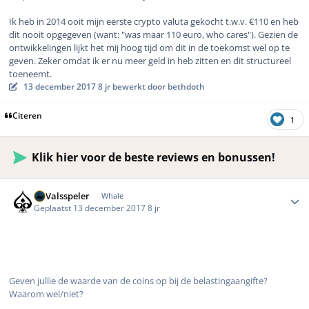
Ik heb in 2014 ooit mijn eerste crypto valuta gekocht t.w.v. €110 en heb
dit nooit opgegeven (want: "was maar 110 euro, who cares"). Gezien de
ontwikkelingen lijkt het mij hoog tijd om dit in de toekomst wel op te
geven. Zeker omdat ik er nu meer geld in heb zitten en dit structureel
toeneemt.
13 december 2017
8 jr
bewerkt door bethdoth
Citeren
1
Klik hier voor de beste reviews en bonussen!
Author stats
DeValsspeler
Whale
Geplaatst
13 december 2017
8 jr
Geven jullie de waarde van de coins op bij de belastingaangifte?
Waarom wel/niet?