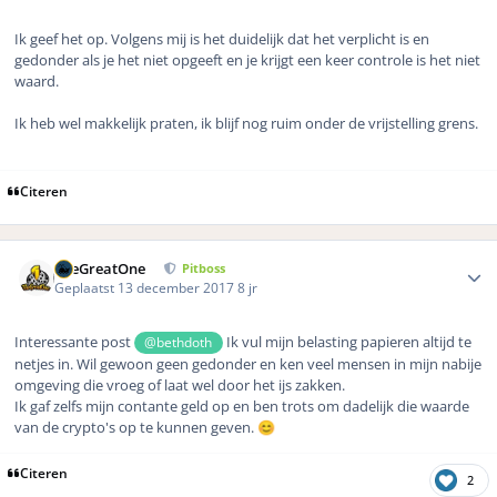
Ik geef het op. Volgens mij is het duidelijk dat het verplicht is en
gedonder als je het niet opgeeft en je krijgt een keer controle is het niet
waard.
Ik heb wel makkelijk praten, ik blijf nog ruim onder de vrijstelling grens.
Citeren
Author stats
TheGreatOne
Pitboss
Geplaatst
13 december 2017
8 jr
Interessante post
Ik vul mijn belasting papieren altijd te
@bethdoth
netjes in. Wil gewoon geen gedonder en ken veel mensen in mijn nabije
omgeving die vroeg of laat wel door het ijs zakken.
Ik gaf zelfs mijn contante geld op en ben trots om dadelijk die waarde
van de crypto's op te kunnen geven.
😊
Citeren
2