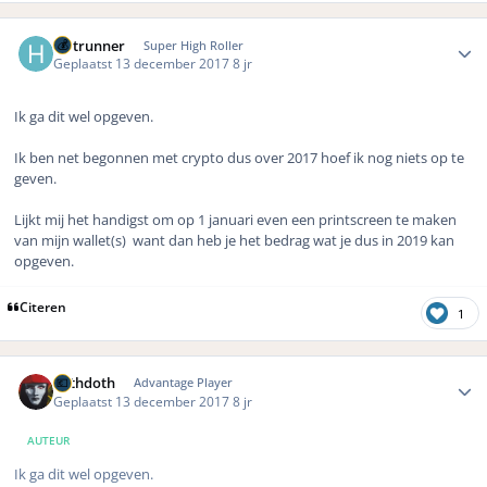
Author stats
Hotrunner
Super High Roller
Geplaatst
13 december 2017
8 jr
Ik ga dit wel opgeven.
Ik ben net begonnen met crypto dus over 2017 hoef ik nog niets op te
geven.
Lijkt mij het handigst om op 1 januari even een printscreen te maken
van mijn wallet(s) want dan heb je het bedrag wat je dus in 2019 kan
opgeven.
Citeren
1
Author stats
bethdoth
Advantage Player
Geplaatst
13 december 2017
8 jr
AUTEUR
Ik ga dit wel opgeven.