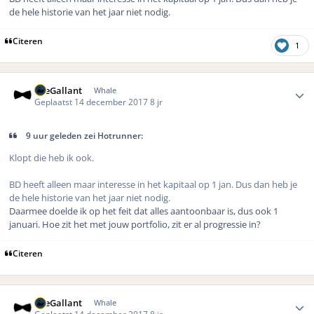
de hele historie van het jaar niet nodig.
Citeren
1
Author stats
TheGallant
Whale
Geplaatst
14 december 2017
8 jr
9 uur geleden zei Hotrunner:
Klopt die heb ik ook.
BD heeft alleen maar interesse in het kapitaal op 1 jan. Dus dan heb je
de hele historie van het jaar niet nodig.
Daarmee doelde ik op het feit dat alles aantoonbaar is, dus ook 1
januari. Hoe zit het met jouw portfolio, zit er al progressie in?
Citeren
Author stats
TheGallant
Whale