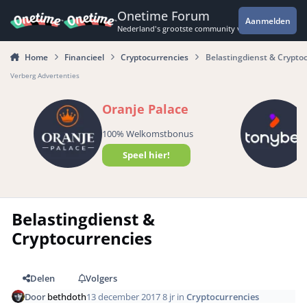
Spring naar bijdragen
Onetime Forum
Aanmelden
Nederland's grootste community voor de spannende 
Home
Financieel
Cryptocurrencies
Belastingdienst & Crypto
Verberg Advertenties
Oranje Palace
100% Welkomstbonus
Speel hier!
Belastingdienst &
Cryptocurrencies
Delen
Volgers
Door
bethdoth
13 december 2017
8 jr
in
Cryptocurrencies