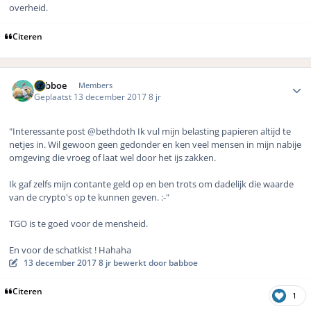
overheid.
Citeren
Author stats
babboe
Members
Geplaatst
13 december 2017
8 jr
"Interessante post @bethdoth Ik vul mijn belasting papieren altijd te
netjes in. Wil gewoon geen gedonder en ken veel mensen in mijn nabije
omgeving die vroeg of laat wel door het ijs zakken.
Ik gaf zelfs mijn contante geld op en ben trots om dadelijk die waarde
van de crypto's op te kunnen geven. :-"
TGO is te goed voor de mensheid.
En voor de schatkist ! Hahaha
13 december 2017
8 jr
bewerkt door babboe
Citeren
1