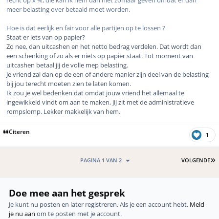
meer belasting over betaald moet worden.
Hoe is dat eerlijk en fair voor alle partijen op te lossen ?
Staat er iets van op papier?
Zo nee, dan uitcashen en het netto bedrag verdelen. Dat wordt dan
een schenking of zo als er niets op papier staat. Tot moment van
uitcashen betaal jij de volle mep belasting.
Je vriend zal dan op de een of andere manier zijn deel van de belasting
bij jou terecht moeten zien te laten komen.
Ik zou je wel bedenken dat omdat jouw vriend het allemaal te
ingewikkeld vindt om aan te maken, jij zit met de administratieve
rompslomp. Lekker makkelijk van hem.
Citeren
1
L
PAGINA 1 VAN 2
VOLGENDE
Doe mee aan het gesprek
Je kunt nu posten en later registreren. Als je een account hebt,
Meld
je nu aan
om te posten met je account.