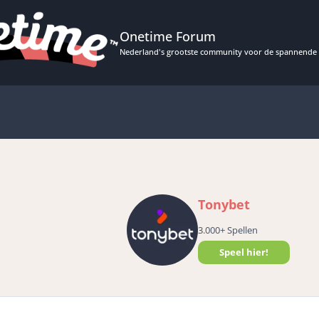
Onetime Forum
Nederland's grootste community voor de spannende 
Tonybet
3.000+ Spellen
Speel hier!