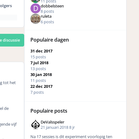
11 posts
olgers
dobbelsteen
8 posts
ruleta
6 posts
Populaire dagen
e discussie
31 dec 2017
15 posts
7 jul 2018
13 posts
30 jan 2018
11 posts
g tot het
22 dec 2017
7 posts
el de
Populaire posts
DeValsspeler
gende vijf
21 januari 2018
8 jr
Na 17 sessies is dit experiment voorlopig ten