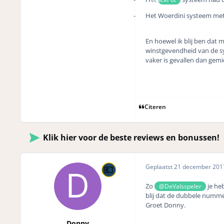
-
Het Woerdini systeem met
En hoewel ik blij ben dat m
winstgevendheid van de s
vaker is gevallen dan gemi
Citeren
Klik hier voor de beste reviews en bonussen!
Geplaatst
21 december 20
Zo
je he
@DeValsspeler
blij dat de dubbele numme
Groet Donny.
Donny