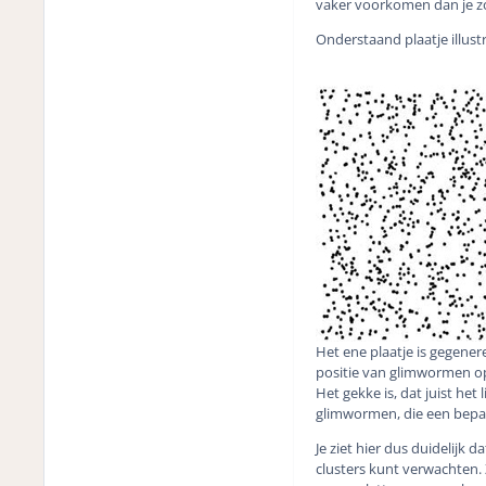
vaker voorkomen dan je z
Onderstaand plaatje illust
Het ene plaatje is gegene
positie van glimwormen op 
Het gekke is, dat juist het
glimwormen, die een bepa
Je ziet hier dus duidelijk 
clusters kunt verwachten. 