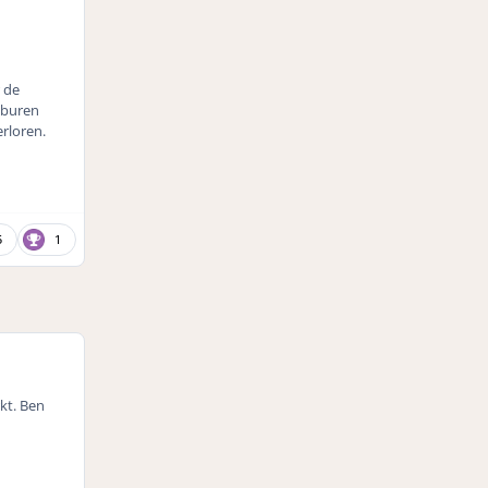
r de
 buren
rloren.
5
1
kt. Ben