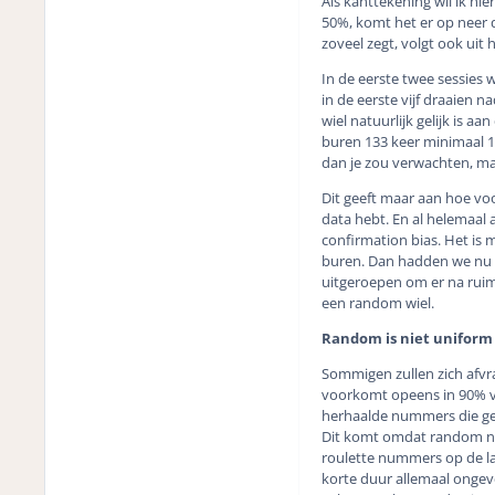
Als kanttekening wil ik hi
50%, komt het er op neer 
zoveel zegt, volgt ook uit 
In de eerste twee sessies w
in de eerste vijf draaien n
wiel natuurlijk gelijk is a
buren 133 keer minimaal 1 k
dan je zou verwachten, maa
Dit geeft maar aan hoe voo
data hebt. En al helemaal a
confirmation bias. Het is 
buren. Dan hadden we nu n
uitgeroepen om er na ruim
een random wiel.
Random is niet uniform
Sommigen zullen zich afvr
voorkomt opeens in 90% va
herhaalde nummers die gep
Dit komt omdat random niet
roulette nummers op de la
korte duur allemaal ongev