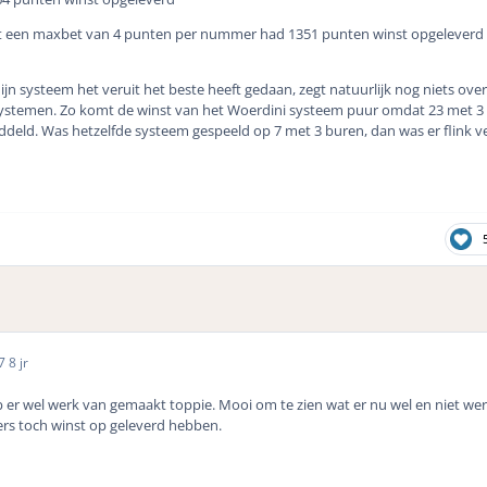
 een maxbet van 4 punten per nummer had 1351 punten winst opgeleverd
ijn systeem het veruit het beste heeft gedaan, zegt natuurlijk nog niets ove
ystemen. Zo komt de winst van het Woerdini systeem puur omdat 23 met 3
ddeld. Was hetzelfde systeem gespeeld op 7 met 3 buren, dan was er flink ve
17
8 jr
b er wel werk van gemaakt toppie. Mooi om te zien wat er nu wel en niet wer
rs toch winst op geleverd hebben.