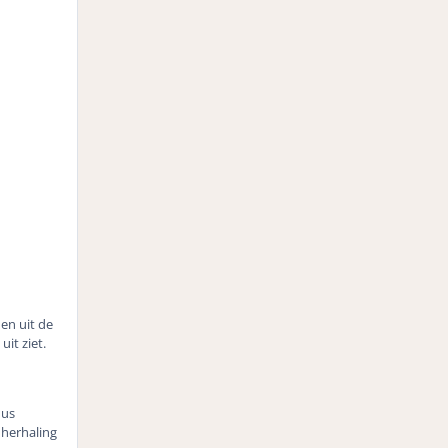
en uit de
it ziet.
dus
 herhaling