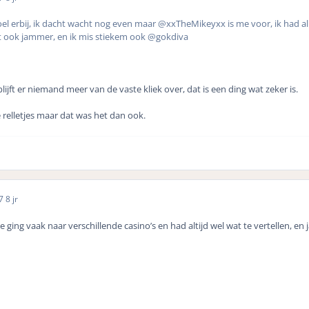
oel erbij, ik dacht wacht nog even maar @xxTheMikeyxx is me voor, ik had a
t ook jammer, en ik mis stiekem ook @gokdiva
blijft er niemand meer van de vaste kliek over, dat is een ding wat zeker is.
relletjes maar dat was het dan ook.
17
8 jr
e ging vaak naar verschillende casino’s en had altijd wel wat te vertellen, en 