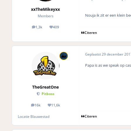
xxTheMikeyxx
Nouja ik zit er een klein be
Members
1,3k
409
posts
Reputation
Citeren
Geplaatst
29 december 20
Papa is as we speak op ca
TheGreatOne
Pitboss
16k
11,6k
posts
Reputation
Citeren
Locatie
Blauwestad