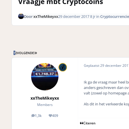
Vraagje mbt Cryptocoins
Door
xxTheMikeyxx
29 december 2017
8 jr
in
Cryptocurrencie
LAATSTE PAGINA
1
2
VOLGENDE
Geplaatst
29 december 20
Ik ga de vraag maar heel b
anders geschreven dan ove
valt (zowel op homepage al
xxTheMikeyxx
Als dit in het verkeerde ko
Members
1,3k
409
posts
Reputation
Citeren