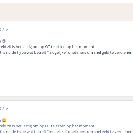
17
8 jr
e 😃
eld zit is het lastig om op OT te zitten op het moment.
et is nu dé hype wat betreft "mogelijke" onetimers om snel geld te verdienen
17
8 jr
e
😀
eld zit is het lastig om op OT te zitten op het moment.
et is nu dé hype wat betreft "mogelijke" onetimers om snel geld te verdienen