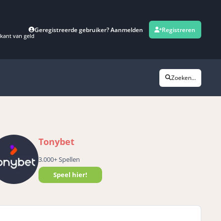
Geregistreerde gebruiker? Aanmelden
Registreren
kant van geld
Zoeken...
Tonybet
3.000+ Spellen
Speel hier!