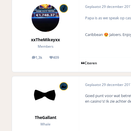
Geplaatst
29 december 20
Papa is as we speak op ca
Caribbean
Jaloers. Enjo
😍
xxTheMikeyxx
Members
1,3k
409
posts
Reputation
Citeren
Geplaatst
29 december 20
Goed punt voor wat betreft
en casino's! Ik zie achter 
TheGallant
Whale