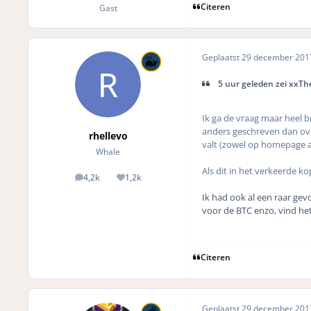
Citeren
Gast
Geplaatst
29 december 20
5 uur geleden zei xxTh
Ik ga de vraag maar heel b
anders geschreven dan ove
rhellevo
valt (zowel op homepage al
Whale
Als dit in het verkeerde ko
4,2k
1,2k
posts
Reputation
Ik had ook al een raar gev
voor de BTC enzo, vind he
Citeren
Geplaatst
29 december 20