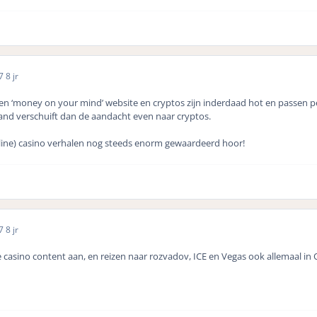
17
8 jr
n ‘money on your mind’ website en cryptos zijn inderdaad hot en passen per
nd verschuift dan de aandacht even naar cryptos.
line) casino verhalen nog steeds enorm gewaardeerd hoor!
17
8 jr
casino content aan, en reizen naar rozvadov, ICE en Vegas ook allemaal in 