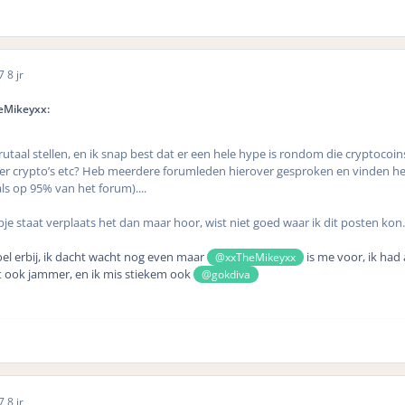
17
8 jr
eMikeyxx:
rutaal stellen, en ik snap best dat er een hele hype is rondom die cryptocoin
r crypto’s etc? Heb meerdere forumleden hierover gesproken en vinden het
s op 95% van het forum)....
pje staat verplaats het dan maar hoor, wist niet goed waar ik dit posten kon.
oel erbij, ik dacht wacht nog even maar
is me voor, ik had
@xxTheMikeyxx
t ook jammer, en ik mis stiekem ook
@gokdiva
17
8 jr