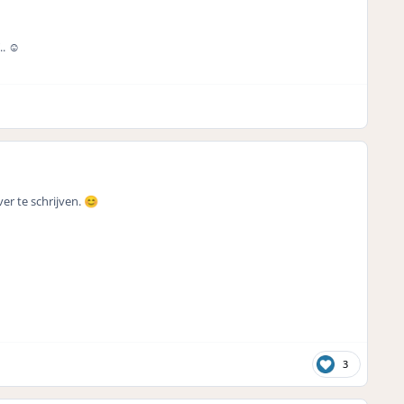
. ☺️
r te schrijven.
😊
3