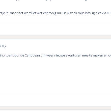
etje in, maar het word iet wat eentonig nu. En ik zoek mijn info iig niet via OT.
17
8 jr
sino toer door de Caribbean om weer nieuwe avonturen mee te maken en ove