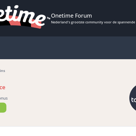
Onetime Forum
Nederland's grootste community voor de spannende 
ins
ce
onus