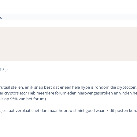
s
17
8 jr
rutaal stellen, en ik snap best dat er een hele hype is rondom die cryptocoin
r crypto’s etc? Heb meerdere forumleden hierover gesproken en vinden het
s op 95% van het forum)....
pje staat verplaats het dan maar hoor, wist niet goed waar ik dit posten kon.