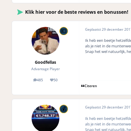
Klik hier voor de beste reviews en bonussen!
Geplaatst
29 december 20
Ik heb een beetje hetzelfd
als je niet in de muntenwer
Snap het wel natuurlijk, h
Goodfellas
Advantage Player
485
50
posts
Reputation
Citeren
Geplaatst
29 december 20
Ik heb een beetje hetzelfd
als je niet in de muntenwer
Snap het wel natuurlijk, h