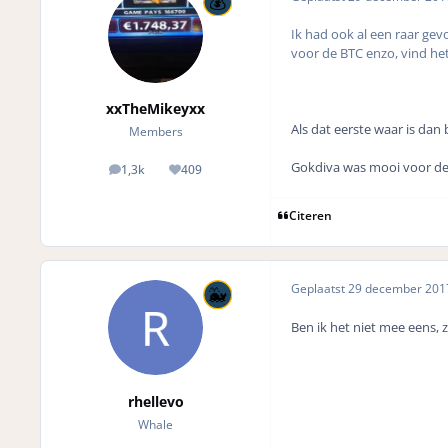
Ik had ook al een raar gev
voor de BTC enzo, vind he
xxTheMikeyxx
Als dat eerste waar is dan 
Members
Gokdiva was mooi voor de 
1,3k
409
posts
Reputation
Citeren
Geplaatst
29 december 20
Ben ik het niet mee eens, z
rhellevo
Whale