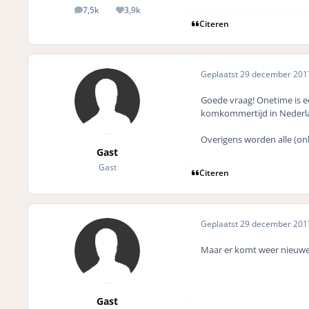
7,5k
3,9k
posts
Reputation
Citeren
Geplaatst
29 december 20
Goede vraag! Onetime is ee
komkommertijd in Nederla
Overigens worden alle (on
Gast
Gast
Citeren
Geplaatst
29 december 20
Maar er komt weer nieuwe 
Gast