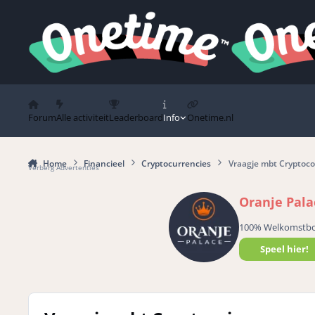
Spring naar bijdragen
Forum
Alle activiteit
Leaderboard
Info
Onetime.nl
Home
Financieel
Cryptocurrencies
Vraagje mbt Cryptoco
Verberg Advertenties
Oranje Pala
100% Welkomstb
Speel hier!