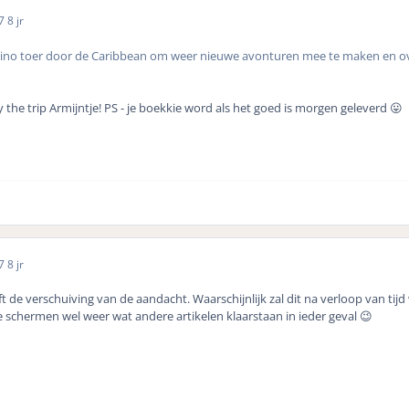
17
8 jr
sino toer door de Caribbean om weer nieuwe avonturen mee te maken en over 
y the trip Armijntje! PS - je boekkie word als het goed is morgen geleverd 😛
17
8 jr
 de verschuiving van de aandacht. Waarschijnlijk zal dit na verloop van tijd
de schermen wel weer wat andere artikelen klaarstaan in ieder geval 😉