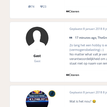
74
23
posts
Reputation
Citeren
Geplaatst
8 januari 2018
8 j
17 minutes ago, TheGr
Zo lang het een hobby is en
(vermogensbelasting) ;-)
No matter what valt je verm
Gast
verantwoordelijkheid om zi
Gast
staat niet op naam van i
Citeren
Geplaatst
8 januari 2018
8 j
Wat is het nou?
😂