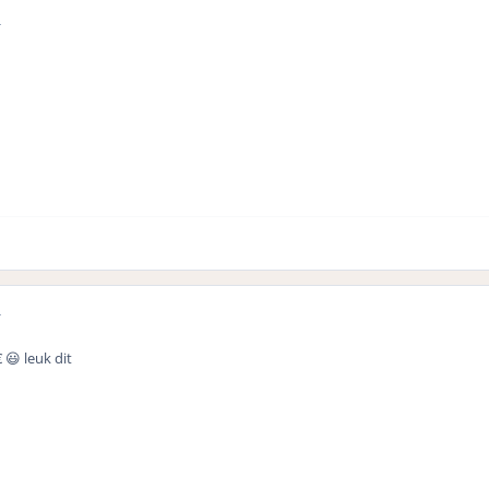
r
r
😃 leuk dit