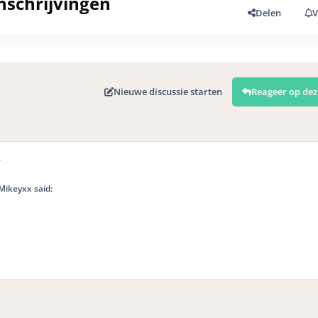
nschrijvingen
Delen
V
Nieuwe discussie starten
Reageer op dez
r
ikeyxx said: