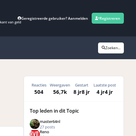
Geregistreerde gebruiker? Aanmelden
Registreren
kant van geld
Zoeken...
Reacties
Weergaven
Gestart
Laatste post
504
56,7k
8 jr
8 jr
4 jr
4 jr
Top leden in dit Topic
master64nl
27 posts
Reno