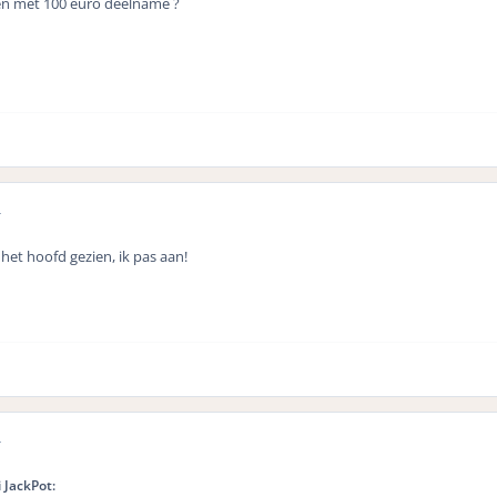
en met 100 euro deelname ?
r
het hoofd gezien, ik pas aan!
r
 JackPot: