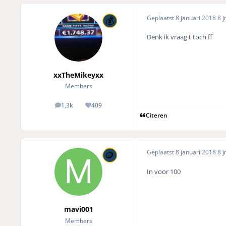
Geplaatst
8 januari 2018
8 j
Denk ik vraag t toch ff
xxTheMikeyxx
Members
1,3k
409
posts
Reputation
Citeren
Geplaatst
8 januari 2018
8 j
In voor 100
mavi001
Members