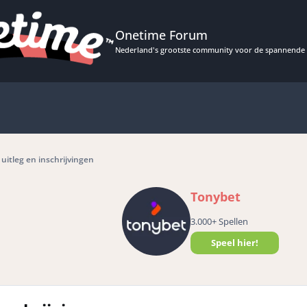
Onetime Forum
Nederland's grootste community voor de spannende 
uitleg en inschrijvingen
Tonybet
3.000+ Spellen
Speel hier!