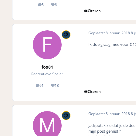
8
6
posts
Reputation
Citeren
Geplaatst
8 januari 2018
8 j
Ik doe graag mee voor € 1
fox81
Recreatieve Speler
91
13
posts
Reputation
Citeren
Geplaatst
8 januari 2018
8 j
jackpot,ik zie dat je de 
mijn post gemist ?