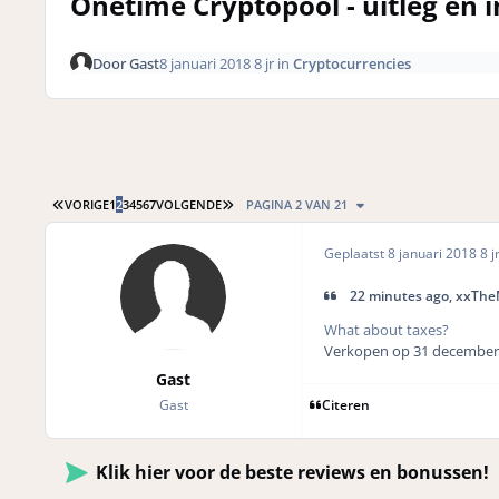
Onetime Cryptopool - uitleg en i
Door
Gast
8 januari 2018
8 jr
in
Cryptocurrencies
EERSTE PAGINA
LAATSTE PAGINA
VORIGE
1
2
3
4
5
6
7
VOLGENDE
PAGINA 2 VAN 21
Geplaatst
8 januari 2018
8 j
22 minutes ago, xxTheM
What about taxes?
Verkopen op 31 december
Gast
Gast
Citeren
Klik hier voor de beste reviews en bonussen!