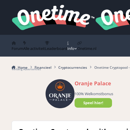
Spring naar bijdragen
Forum
Alle activiteit
Leaderboard
Info
Onetime.nl
Home
Financieel
Cryptocurrencies
Onetime Cryptopool - 
Verberg Advertenties
Oranje Palace
100% Welkomstbonus
Speel hier!