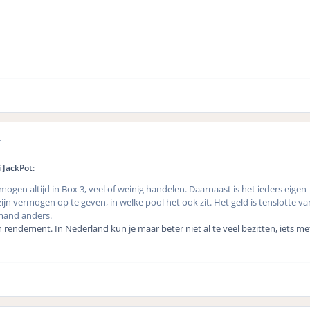
r
 JackPot:
ogen altijd in Box 3, veel of weinig handelen. Daarnaast is het ieders eigen
jn vermogen op te geven, in welke pool het ook zit. Het geld is tenslotte van
emand anders.
n rendement. In Nederland kun je maar beter niet al te veel bezitten, iets m