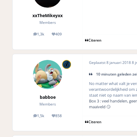
xxTheMikeyxx
Members
1,3k
409
posts
Reputation
Citeren
Geplaatst
8 januari 2018
8 j
10 minuten geleden zei
No matter what valt je verm
verantwoordelijkheid om zi
staat niet op naam van i
babboe
Box 3 : veel handelen, gee
Members
maaiveld 🙄
1,5k
858
posts
Reputation
Citeren