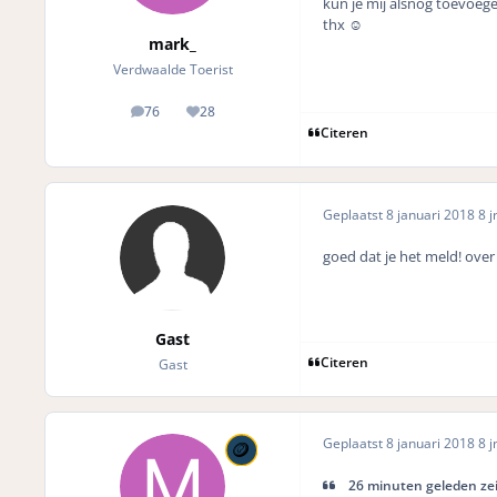
kun je mij alsnog toevoeg
thx ☺️
mark_
Verdwaalde Toerist
76
28
posts
Reputation
Citeren
Geplaatst
8 januari 2018
8 j
goed dat je het meld! over 
Gast
Citeren
Gast
Geplaatst
8 januari 2018
8 j
26 minuten geleden zei