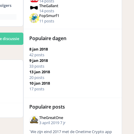
14 posts
olgers
TheGallant
14 posts
FopSmurf1
11 posts
Populaire dagen
e discussie
8 jan 2018
42 posts
9 jan 2018
33 posts
13 jan 2018
20 posts
10 jan 2018
17 posts
Populaire posts
TheGreatOne
3 april 2019
7 jr
`We zijn eind 2017 met de Onetime Crypto app