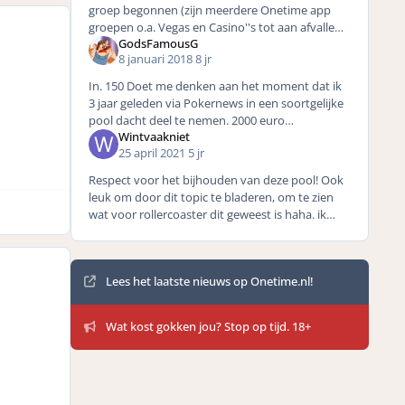
groep begonnen (zijn meerdere Onetime app
groepen o.a. Vegas en Casino''s tot aan afvallen
GodsFamousG
:-)) In de crypto app groep zijn we begonnen met
8 januari 2018
8 jr
200 man en
In. 150 Doet me denken aan het moment dat ik
3 jaar geleden via Pokernews in een soortgelijke
pool dacht deel te nemen. 2000 euro
Wintvaakniet
overgemaakt voor een Bitcoin-miner. Werd een
25 april 2021
5 jr
week later teruggest
Respect voor het bijhouden van deze pool! Ook
leuk om door dit topic te bladeren, om te zien
wat voor rollercoaster dit geweest is haha. ik
wacht dan ook graag af tot 30 juni wat de koers
uiteind
Mededelingen
Lees het laatste nieuws op Onetime.nl!
Wat kost gokken jou? Stop op tijd. 18+