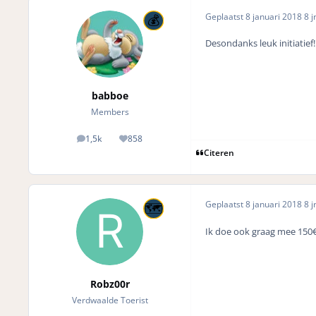
Geplaatst
8 januari 2018
8 j
Desondanks leuk initiatief!
babboe
Members
1,5k
858
posts
Reputation
Citeren
Geplaatst
8 januari 2018
8 j
Ik doe ook graag mee 150€ 
Robz00r
Verdwaalde Toerist