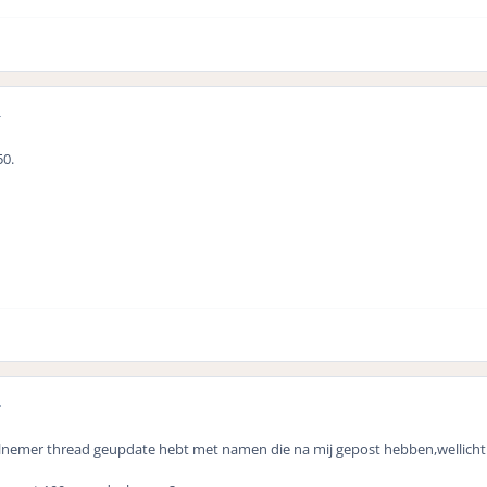
r
50.
r
deelnemer thread geupdate hebt met namen die na mij gepost hebben,wellicht