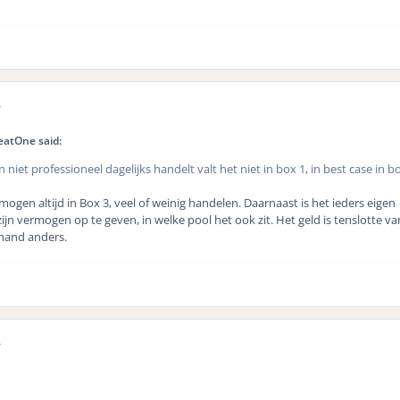
r
eatOne said:
 niet professioneel dagelijks handelt valt het niet in box 1, in best case in b
ogen altijd in Box 3, veel of weinig handelen. Daarnaast is het ieders eigen
jn vermogen op te geven, in welke pool het ook zit. Het geld is tenslotte van
emand anders.
r