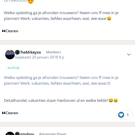
Welke opleiding ga je afronden trouwens? Neem ons ff mee in je
plannen! Werk, vakanties, liefdes waarheen, wat, wie waar
😀
Citeren
Author stats
xxTheMikeyxx
Members
Geplaatst
20 januari 2018
8 jr
AUTEUR
Welke opleiding ga je afronden trouwens? Neem ons ff mee in je
plannen! Werk, vakanties, liefdes waarheen, wat, wie waar:D
Detailhandel, vakanties staan hierboven al en welke liefde?
😂
😖
Citeren
1
Author stats
Dannyboy
Advantage Player