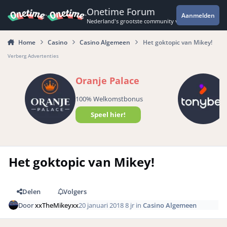
Spring naar bijdragen
Onetime Forum
Aanmelden
Nederland's grootste community voor de spannende 
Home
Casino
Casino Algemeen
Het goktopic van Mikey!
Verberg Advertenties
Oranje Palace
100% Welkomstbonus
Speel hier!
Het goktopic van Mikey!
Delen
Volgers
Door
xxTheMikeyxx
20 januari 2018
8 jr
in
Casino Algemeen