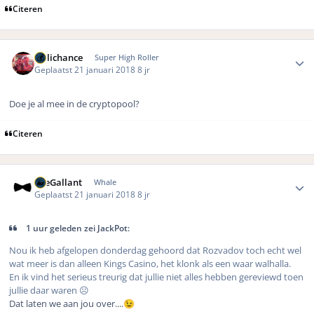
Citeren
Author stats
Hillichance
Super High Roller
Geplaatst
21 januari 2018
8 jr
Doe je al mee in de cryptopool?
Citeren
Author stats
TheGallant
Whale
Geplaatst
21 januari 2018
8 jr
1 uur geleden zei JackPot:
Nou ik heb afgelopen donderdag gehoord dat Rozvadov toch echt wel
wat meer is dan alleen Kings Casino, het klonk als een waar walhalla.
En ik vind het serieus treurig dat jullie niet alles hebben gereviewd toen
jullie daar waren ☹️
Dat laten we aan jou over....
😉