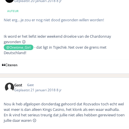
Geplaatst
20 januari 2018
8 jr
AUTEUR
Niet erg....je zou er nog niet dood gevonden willen worden!
Ik word er het liefst ieder weekend droeloe van de Chardonnay
gevonden 😉
- dat ligt in Tsjechië. Net over de grens met
@Onetime_Girl
Deutschland!
Citeren
Gast
Gast
Geplaatst
21 januari 2018
8 jr
Nou ik heb afgelopen donderdag gehoord dat Rozvadov toch echt wel
wat meer is dan alleen Kings Casino, het klonk als een waar walhalla.
En ik vind het serieus treurig dat jullie niet alles hebben gereviewd toen
jullie daar waren ☹️