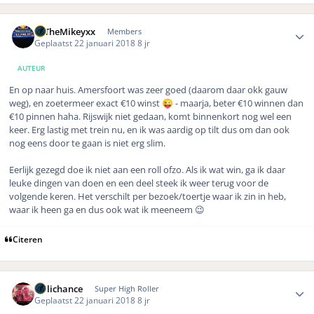
Author stats
xxTheMikeyxx
Members
Geplaatst
22 januari 2018
8 jr
AUTEUR
En op naar huis. Amersfoort was zeer goed (daarom daar okk gauw
weg), en zoetermeer exact €10 winst
- maarja, beter €10 winnen dan
😜
€10 pinnen haha. Rijswijk niet gedaan, komt binnenkort nog wel een
keer. Erg lastig met trein nu, en ik was aardig op tilt dus om dan ook
nog eens door te gaan is niet erg slim.
Eerlijk gezegd doe ik niet aan een roll ofzo. Als ik wat win, ga ik daar
leuke dingen van doen en een deel steek ik weer terug voor de
volgende keren. Het verschilt per bezoek/toertje waar ik zin in heb,
waar ik heen ga en dus ook wat ik meeneem 😉
Citeren
Author stats
Hillichance
Super High Roller
Geplaatst
22 januari 2018
8 jr