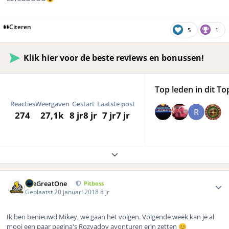
Citeren
5
1
Klik hier voor de beste reviews en bonussen!
Top leden in dit To
Reacties
Weergaven
Gestart
Laatste post
274
27,1k
8 jr
8 jr
7 jr
7 jr
Expand topic overview
Author stats
TheGreatOne
Pitboss
Geplaatst
20 januari 2018
8 jr
Ik ben benieuwd Mikey, we gaan het volgen. Volgende week kan je al
mooi een paar pagina's Rozvadov avonturen erin zetten
😊