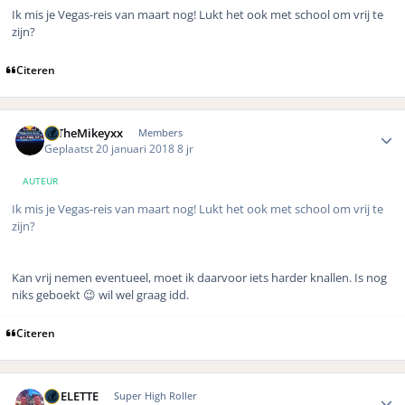
Ik mis je Vegas-reis van maart nog! Lukt het ook met school om vrij te
zijn?
Citeren
Author stats
xxTheMikeyxx
Members
Geplaatst
20 januari 2018
8 jr
AUTEUR
Ik mis je Vegas-reis van maart nog! Lukt het ook met school om vrij te
zijn?
Kan vrij nemen eventueel, moet ik daarvoor iets harder knallen. Is nog
niks geboekt 😉 wil wel graag idd.
Citeren
Author stats
ROELETTE
Super High Roller