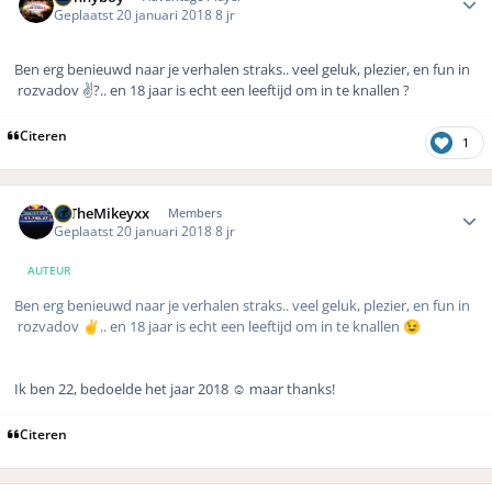
Geplaatst
20 januari 2018
8 jr
Ben erg benieuwd naar je verhalen straks.. veel geluk, plezier, en fun in
rozvadov ✌?.. en 18 jaar is echt een leeftijd om in te knallen ?
Citeren
1
Author stats
xxTheMikeyxx
Members
Geplaatst
20 januari 2018
8 jr
AUTEUR
Ben erg benieuwd naar je verhalen straks.. veel geluk, plezier, en fun in
rozvadov
.. en 18 jaar is echt een leeftijd om in te knallen
✌️
😉
Ik ben 22, bedoelde het jaar 2018 ☺️ maar thanks!
Citeren