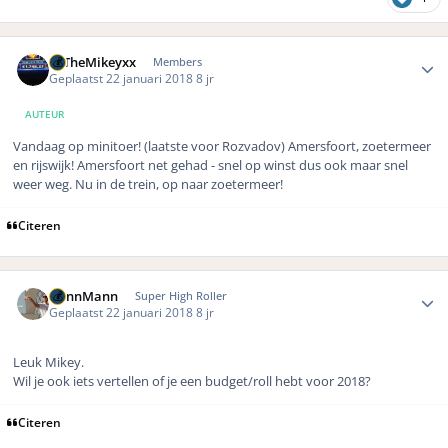
Author stats
xxTheMikeyxx
Members
Geplaatst
22 januari 2018
8 jr
AUTEUR
Vandaag op minitoer! (laatste voor Rozvadov) Amersfoort, zoetermeer
en rijswijk! Amersfoort net gehad - snel op winst dus ook maar snel
weer weg. Nu in de trein, op naar zoetermeer!
Citeren
Author stats
DennMann
Super High Roller
Geplaatst
22 januari 2018
8 jr
Leuk Mikey.
Wil je ook iets vertellen of je een budget/roll hebt voor 2018?
Citeren