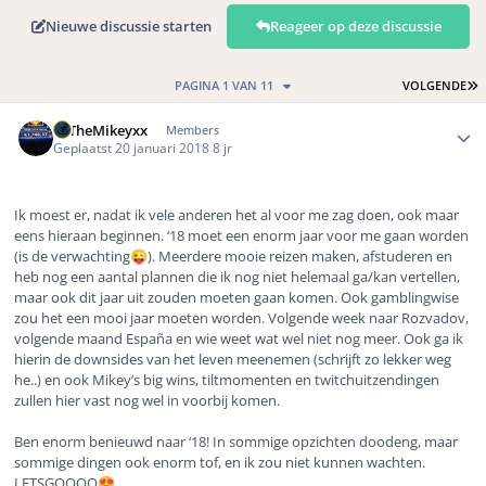
Nieuwe discussie starten
Reageer op deze discussie
L
PAGINA 1 VAN 11
VOLGENDE
Author stats
xxTheMikeyxx
Members
Geplaatst
20 januari 2018
8 jr
Ik moest er, nadat ik vele anderen het al voor me zag doen, ook maar
eens hieraan beginnen. ‘18 moet een enorm jaar voor me gaan worden
(is de verwachting
). Meerdere mooie reizen maken, afstuderen en
😜
heb nog een aantal plannen die ik nog niet helemaal ga/kan vertellen,
maar ook dit jaar uit zouden moeten gaan komen. Ook gamblingwise
zou het een mooi jaar moeten worden. Volgende week naar Rozvadov,
volgende maand España en wie weet wat wel niet nog meer. Ook ga ik
hierin de downsides van het leven meenemen (schrijft zo lekker weg
he..) en ook Mikey’s big wins, tiltmomenten en twitchuitzendingen
zullen hier vast nog wel in voorbij komen.
Ben enorm benieuwd naar ‘18! In sommige opzichten doodeng, maar
sommige dingen ook enorm tof, en ik zou niet kunnen wachten.
LETSGOOOO
😍