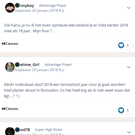
Author stats
Dannyboy
Advantage Player
Geplaatst
20 januari 2018
8 jr
Ow haha, ja nu ik het even opnieuw lees bedoel je er indd eerder 2018
mee als 18 jaar , Mijn fout ?..
Citeren
1
Author stats
Onetime_Girl
Advantage Player
Geplaatst
20 januari 2018
8 jr
Klinkt inderdaad alsof 2018 een fantastisch jaar voor je gaat worden!
Veel plezier alvast in Rozvadov. (Is het heel erg als ik niet weet waar dat
ligt... ? ? )
Citeren
1
Author stats
Rmnd78
Super High Roller
Geplaatst
20 januari 2018
8 jr