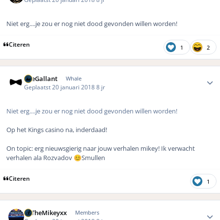
Niet erg....je zou er nog niet dood gevonden willen worden!
Citeren
1
2
Author stats
TheGallant
Whale
Geplaatst
20 januari 2018
8 jr
Niet erg....je zou er nog niet dood gevonden willen worden!
Op het Kings casino na, inderdaad!
On topic: erg nieuwsgierig naar jouw verhalen mikey! Ik verwacht
verhalen ala Rozvadov
Smullen
😊
Citeren
1
Author stats
xxTheMikeyxx
Members