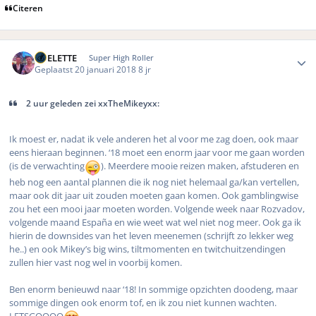
Citeren
Author stats
ROELETTE
Super High Roller
Geplaatst
20 januari 2018
8 jr
2 uur geleden zei xxTheMikeyxx:
Ik moest er, nadat ik vele anderen het al voor me zag doen, ook maar
eens hieraan beginnen. ‘18 moet een enorm jaar voor me gaan worden
(is de verwachting
). Meerdere mooie reizen maken, afstuderen en
heb nog een aantal plannen die ik nog niet helemaal ga/kan vertellen,
maar ook dit jaar uit zouden moeten gaan komen. Ook gamblingwise
zou het een mooi jaar moeten worden. Volgende week naar Rozvadov,
volgende maand España en wie weet wat wel niet nog meer. Ook ga ik
hierin de downsides van het leven meenemen (schrijft zo lekker weg
he..) en ook Mikey’s big wins, tiltmomenten en twitchuitzendingen
zullen hier vast nog wel in voorbij komen.
Ben enorm benieuwd naar ‘18! In sommige opzichten doodeng, maar
sommige dingen ook enorm tof, en ik zou niet kunnen wachten.
LETSGOOOO