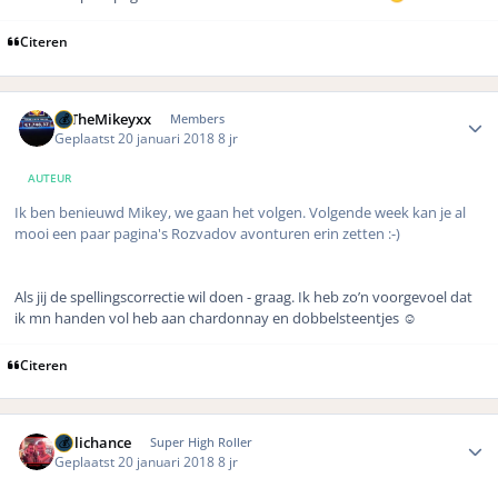
Citeren
Author stats
xxTheMikeyxx
Members
Geplaatst
20 januari 2018
8 jr
AUTEUR
Ik ben benieuwd Mikey, we gaan het volgen. Volgende week kan je al
mooi een paar pagina's Rozvadov avonturen erin zetten :-)
Als jij de spellingscorrectie wil doen - graag. Ik heb zo’n voorgevoel dat
ik mn handen vol heb aan chardonnay en dobbelsteentjes ☺️
Citeren
Author stats
Hillichance
Super High Roller
Geplaatst
20 januari 2018
8 jr