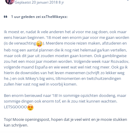
Geplaatst
20 januari 2018
8 jr
1 uur geleden zei xxTheMikeyxx:
Ik moest er, nadat ik vele anderen het al voor me zag doen, ook maar
eens hieraan beginnen. ‘18 moet een enorm jaar voor me gaan worden
(is de verwachting
). Meerdere mooie reizen maken, afstuderen en
heb nog een aantal plannen die ik nog niet helemaal ga/kan vertellen,
maar ook dit jaar uit zouden moeten gaan komen. Ook gamblingwise
zou het een mooi jaar moeten worden. Volgende week naar Rozvadov,
volgende maand España en wie weet wat wel niet nog meer. Ook ga ik
hierin de downsides van het leven meenemen (schrijft zo lekker weg
he..) en ook Mikey’s big wins, tiltmomenten en twitchuitzendingen
zullen hier vast nog wel in voorbij komen.
Ben enorm benieuwd naar ‘18! In sommige opzichten doodeng, maar
sommige dingen ook enorm tof, en ik zou niet kunnen wachten.
LETSGOOOO
Top! Mooie openingspost, hopen dat je veel wint en je mooie stukken
kan schrijven.