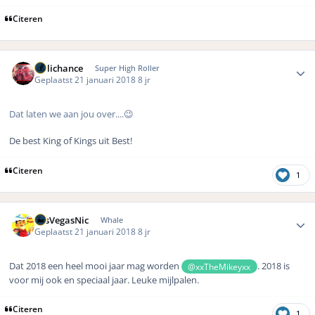
Citeren
Author stats
Hillichance
Super High Roller
Geplaatst
21 januari 2018
8 jr
Dat laten we aan jou over....😉
De best King of Kings uit Best!
Citeren
1
Author stats
LasVegasNic
Whale
Geplaatst
21 januari 2018
8 jr
Dat 2018 een heel mooi jaar mag worden
. 2018 is
@xxTheMikeyxx
voor mij ook en speciaal jaar. Leuke mijlpalen.
Citeren
1