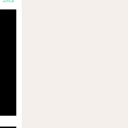
AUTEUR