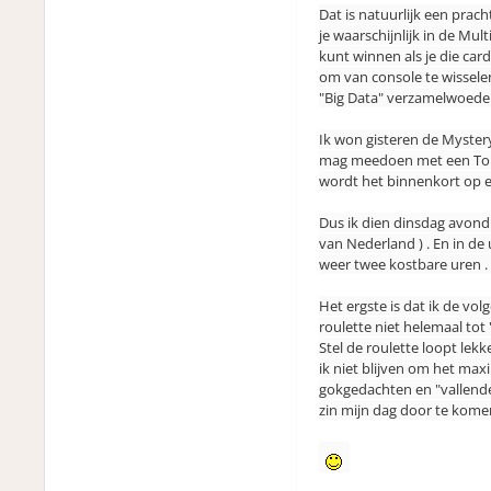
Dat is natuurlijk een prac
je waarschijnlijk in de Mul
kunt winnen als je die card
om van console te wisselen
"Big Data" verzamelwoede 
Ik won gisteren de Mystery
mag meedoen met een Tombo
wordt het binnenkort op e
Dus ik dien dinsdag avond 
van Nederland ) . En in de
weer twee kostbare uren .
Het ergste is dat ik de vo
roulette niet helemaal to
Stel de roulette loopt lek
ik niet blijven om het max
gokgedachten en "vallende
zin mijn dag door te komen