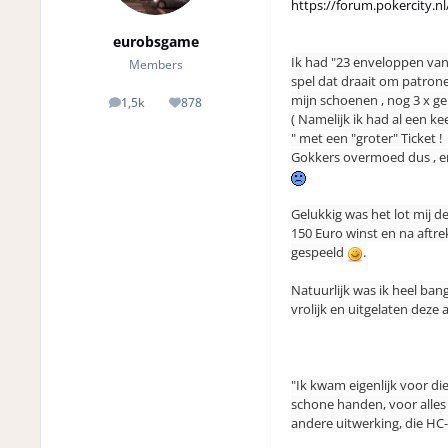
https://forum.pokercity.n
eurobsgame
Ik had "23 enveloppen van 
Members
spel dat draait om patronen
mijn schoenen , nog 3 x ge
1,5k
878
posts
Reputation
( Namelijk ik had al een ke
" met een "groter" Ticket !
Gokkers overmoed dus , en 
Gelukkig was het lot mij de
150 Euro winst en na aftre
gespeeld
.
Natuurlijk was ik heel bang
vrolijk en uitgelaten deze 
"I
k kwam eigenlijk voor die
schone handen, voor alles g
andere uitwerking, die HC-