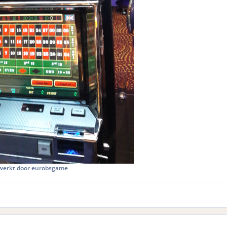
erkt door eurobsgame