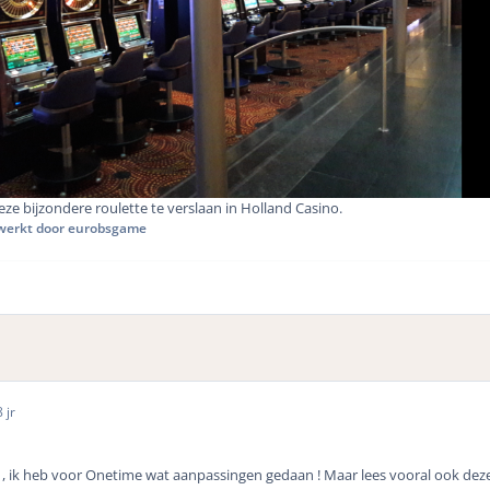
deze bijzondere roulette te verslaan in Holland Casino.
erkt door eurobsgame
 jr
l , ik heb voor Onetime wat aanpassingen gedaan ! Maar lees vooral ook dez