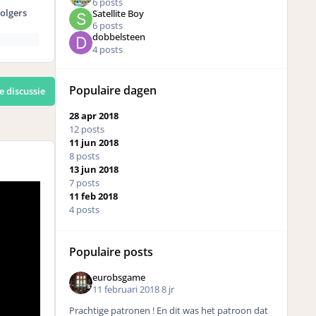
6 posts
olgers
Satellite Boy
6 posts
dobbelsteen
4 posts
Populaire dagen
e discussie
28 apr 2018
12 posts
11 jun 2018
8 posts
13 jun 2018
7 posts
11 feb 2018
4 posts
Populaire posts
eurobsgame
11 februari 2018
8 jr
Prachtige patronen ! En dit was het patroon dat