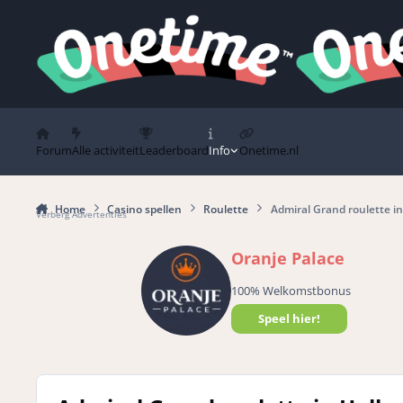
Spring naar bijdragen
Forum
Alle activiteit
Leaderboard
Info
Onetime.nl
Home
Casino spellen
Roulette
Admiral Grand roulette i
Verberg Advertenties
Oranje Palace
100% Welkomstbonus
Speel hier!