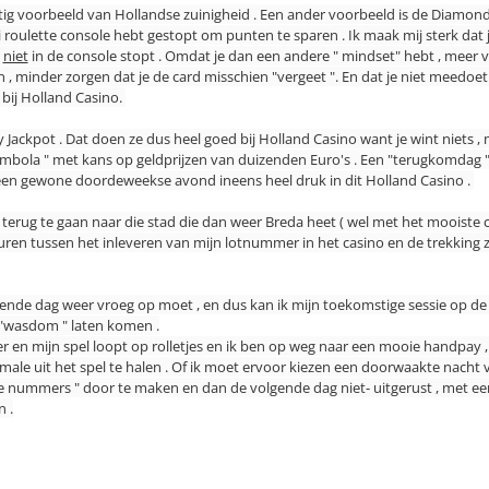
htig voorbeeld van Hollandse zuinigheid . Een ander voorbeeld is de Diamond
ti roulette console hebt gestopt om punten te sparen . Ik maak mij sterk dat
niet
in de console stopt . Omdat je dan een andere " mindset" hebt , meer v
 , minder zorgen dat je de card misschien "vergeet ". En dat je niet meedoet
bij Holland Casino.
 Jackpot . Dat doen ze dus heel goed bij Holland Casino want je wint niets , 
la " met kans op geldprijzen van duizenden Euro's . Een "terugkomdag " 
en gewone doordeweekse avond ineens heel druk in dit Holland Casino .
terug te gaan naar die stad die dan weer Breda heet ( wel met het mooiste 
 uren tussen het inleveren van mijn lotnummer in het casino en de trekking 
lgende dag weer vroeg op moet , en dus kan ik mijn toekomstige sessie op de
t "wasdom " laten komen .
ker en mijn spel loopt op rolletjes en ik ben op weg naar een mooie handpay 
imale uit het spel te halen . Of ik moet ervoor kiezen een doorwaakte nacht 
 nummers " door te maken en dan de volgende dag niet- uitgerust , met ee
 .