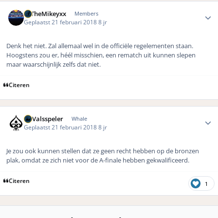
Author stats
xxTheMikeyxx
Members
Geplaatst
21 februari 2018
8 jr
Denk het niet. Zal allemaal wel in de officiële regelementen staan.
Hoogstens zou er, héél misschien, een rematch uit kunnen slepen
maar waarschijnlijk zelfs dat niet.
Citeren
Author stats
DeValsspeler
Whale
Geplaatst
21 februari 2018
8 jr
Je zou ook kunnen stellen dat ze geen recht hebben op de bronzen
plak, omdat ze zich niet voor de A-finale hebben gekwalificeerd.
Citeren
1