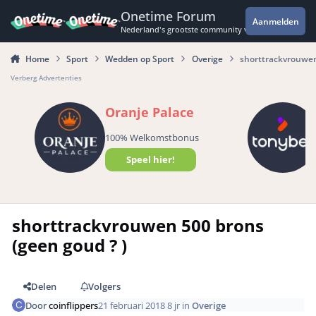
Spring naar bijdragen
Onetime Forum
Aanmelden
Nederland's grootste community voor de spannende 
Home
Sport
Wedden op Sport
Overige
shorttrackvrouwen
Verberg Advertenties
Oranje Palace
100% Welkomstbonus
Speel hier!
shorttrackvrouwen 500 brons
(geen goud ? )
Delen
Volgers
Door
coinflippers
21 februari 2018
8 jr
in
Overige