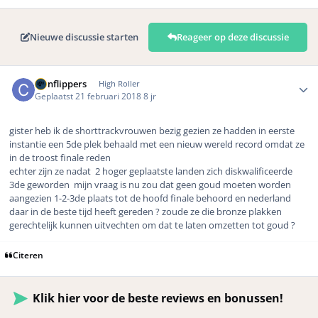
Nieuwe discussie starten
Reageer op deze discussie
Author stats
coinflippers
High Roller
Geplaatst
21 februari 2018
8 jr
gister heb ik de shorttrackvrouwen bezig gezien ze hadden in eerste
instantie een 5de plek behaald met een nieuw wereld record omdat ze
in de troost finale reden
echter zijn ze nadat 2 hoger geplaatste landen zich diskwalificeerde
3de geworden mijn vraag is nu zou dat geen goud moeten worden
aangezien 1-2-3de plaats tot de hoofd finale behoord en nederland
daar in de beste tijd heeft gereden ? zoude ze die bronze plakken
gerechtelijk kunnen uitvechten om dat te laten omzetten tot goud ?
Citeren
Klik hier voor de beste reviews en bonussen!