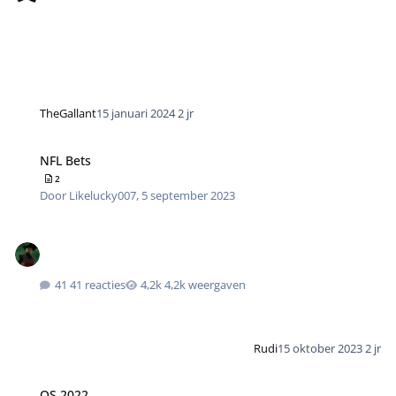
TheGallant
15 januari 2024
2 jr
NFL Bets
2
Door
Likelucky007
,
5 september 2023
41 reacties
4,2k weergaven
Rudi
15 oktober 2023
2 jr
OS 2022