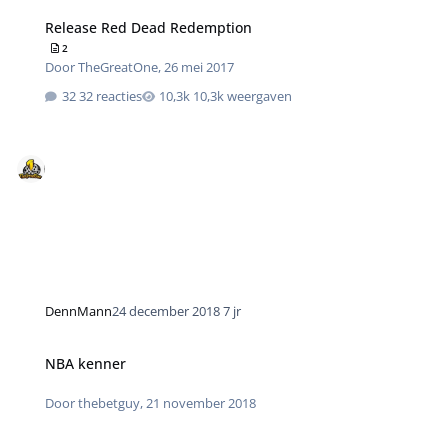
Release Red Dead Redemption
2
Door
TheGreatOne
,
26 mei 2017
32 reacties
10,3k weergaven
DennMann
24 december 2018
7 jr
NBA kenner
Door
thebetguy
,
21 november 2018