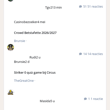
51 reacties
Tgv2
13 min
Casinobezoeker
4 mei
Crowd Betstafette 2026/2027
Brunsie
·
14 reacties
Rudi
2 u
Brunsie
2 d
Striker 0 quiz game bij Circus
TheGreatOne
·
1 reactie
Masida
5 u