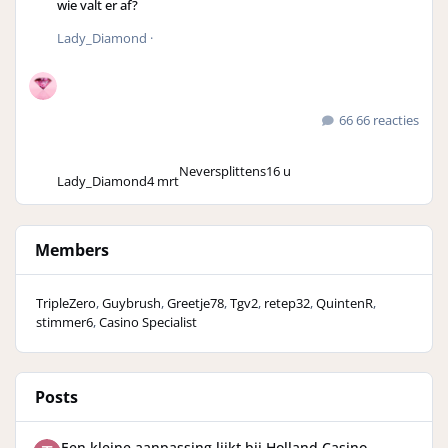
wie valt er af?
Lady_Diamond
·
66 reacties
Neversplittens
16 u
Lady_Diamond
4 mrt
Members
TripleZero
Guybrush
Greetje78
Tgv2
retep32
QuintenR
stimmer6
Casino Specialist
Posts
Een kleine aanpassing lijkt bij Holland Casino