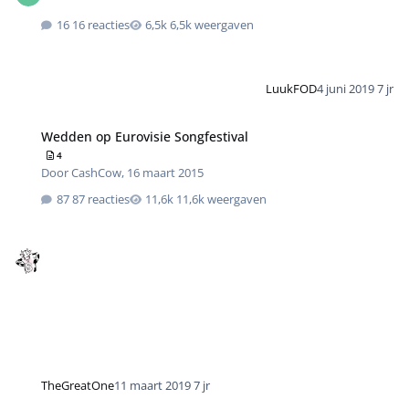
16 reacties
6,5k weergaven
LuukFOD
4 juni 2019
7 jr
Wedden op Eurovisie Songfestival
4
Door
CashCow
,
16 maart 2015
87 reacties
11,6k weergaven
TheGreatOne
11 maart 2019
7 jr