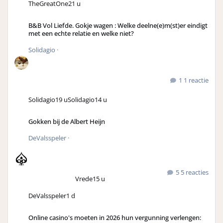
TheGreatOne
21 u
B&B Vol Liefde. Gokje wagen : Welke deelne(e)m(st)er eindigt
met een echte relatie en welke niet?
Solidagio
·
1 reactie
Solidagio
19 u
Solidagio
14 u
Gokken bij de Albert Heijn
DeValsspeler
·
5 reacties
Vrede
15 u
DeValsspeler
1 d
Online casino's moeten in 2026 hun vergunning verlengen: