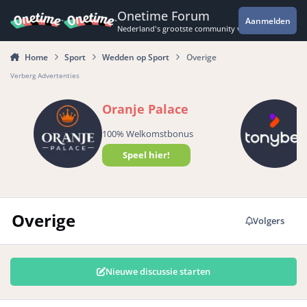
Spring naar bijdragen
Onetime Forum
Aanmelden
Nederland's grootste community voor de spannende 
Home
Sport
Wedden op Sport
Overige
Verberg Advertenties
Oranje Palace
100% Welkomstbonus
Speel hier!
Overige
Volgers
Nieuwe discussie starten