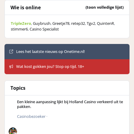
Wie is online
(toon volledige lijst)
TripleZero
Guybrush
Greetje78
retep32
Tgv2
QuintenR
stimmer6
Casino Specialist
Mededelingen
Lees het laatste nieuws op Onetime.nl!
Wat kost gokken jou? Stop op tijd. 18+
Topics
Een kleine aanpassing lijkt bij Holland Casino verkeerd uit te
pakken.
Casinobezoeker
·