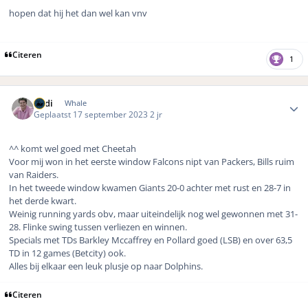
hopen dat hij het dan wel kan vnv
Citeren
1
Author stats
Rudi
Whale
Geplaatst
17 september 2023
2 jr
^^ komt wel goed met Cheetah
Voor mij won in het eerste window Falcons nipt van Packers, Bills ruim
van Raiders.
In het tweede window kwamen Giants 20-0 achter met rust en 28-7 in
het derde kwart.
Weinig running yards obv, maar uiteindelijk nog wel gewonnen met 31-
28. Flinke swing tussen verliezen en winnen.
Specials met TDs Barkley Mccaffrey en Pollard goed (LSB) en over 63,5
TD in 12 games (Betcity) ook.
Alles bij elkaar een leuk plusje op naar Dolphins.
Citeren