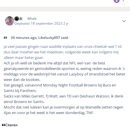
1
Author stats
Rudi
Whale
Geplaatst
18 september 2023
2 jr
34 minutes ago, Likelucky007 said:
ja veel passes gingen naar waddle inplaats van onze cheetah wel 1 td
dus daar moeten we het meedoen, volgende week kan volgens mij
alleen maar beter gaan
Ach ja oh well ok bedenk me altijd dat NFL een van de best
geanalyseerde en gemodelleerde sporten is, weinig reden waarom ik 's
middags voor de wedstrijd het vanuit Lazyboy of strandstoel het beter
weer dan de bookies.
Dat gezegd, vanavond Monday Night Football Browns bij Bucs en
Saints bij Panthers.
Sacks van Miles Garrett, TJ Watt, een TD van Deshaun Watson, ik denk
winst Browns en Saints.
Mocht dat niet lukken kan je overmorgen al op Marseille zetten tegen
Ajax en voor je het weet is het weer donderdag, TNF.
Citeren