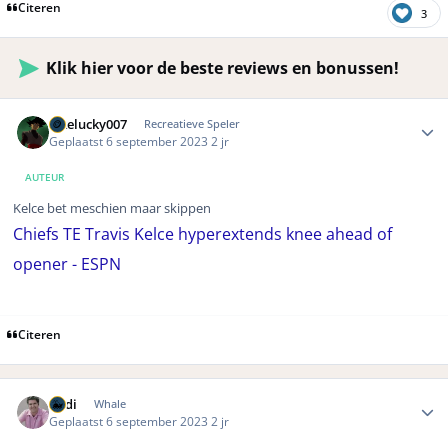
Citeren
3
Klik hier voor de beste reviews en bonussen!
Author stats
Likelucky007
Recreatieve Speler
Geplaatst
6 september 2023
2 jr
AUTEUR
Kelce bet meschien maar skippen
Chiefs TE Travis Kelce hyperextends knee ahead of
opener - ESPN
Citeren
Author stats
Rudi
Whale
Geplaatst
6 september 2023
2 jr