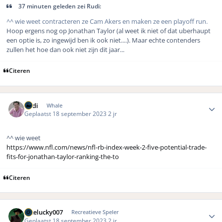
37 minuten geleden zei Rudi:
^^ wie weet contracteren ze Cam Akers en maken ze een playoff run.
Hoop ergens nog op Jonathan Taylor (al weet ik niet of dat uberhaupt
een optie is, zo ingewijd ben ik ook niet....). Maar echte contenders
zullen het hoe dan ook niet zijn dit jaar...
Citeren
Author stats
Rudi
Whale
Geplaatst
18 september 2023
2 jr
^^ wie weet
https://www.nfl.com/news/nfl-rb-index-week-2-five-potential-trade-
fits-for-jonathan-taylor-ranking-the-to
Citeren
Author stats
Likelucky007
Recreatieve Speler
Geplaatst
18 september 2023
2 jr