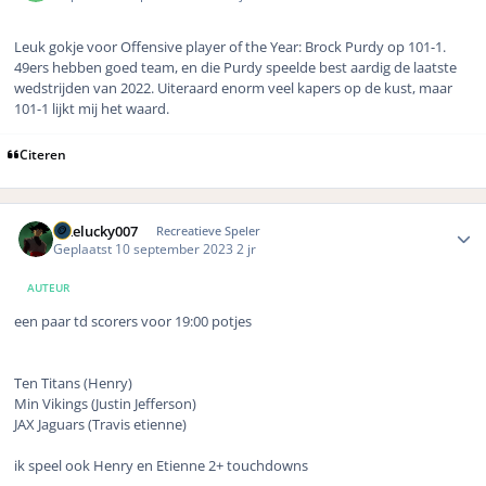
Leuk gokje voor Offensive player of the Year: Brock Purdy op 101-1.
49ers hebben goed team, en die Purdy speelde best aardig de laatste
wedstrijden van 2022. Uiteraard enorm veel kapers op de kust, maar
101-1 lijkt mij het waard.
Citeren
Author stats
Likelucky007
Recreatieve Speler
Geplaatst
10 september 2023
2 jr
AUTEUR
een paar td scorers voor 19:00 potjes
Ten Titans (Henry)
Min Vikings (Justin Jefferson)
JAX Jaguars (Travis etienne)
ik speel ook Henry en Etienne 2+ touchdowns