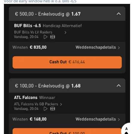
Voor de early window heb ik o.a. Bills -6,5