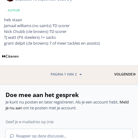
AUTEUR
heb staan
Jamaal williams (no saints) TD scorer
Nick Chubb (cle browns) TD scorer
TJ watt (Pit steelers) 1+ sacks
grant delpit (cle browns) 7 of meer tackles en assists)
Citeren
L
PAGINA 1 VAN 2
VOLGENDE
Doe mee aan het gesprek
Je kunt nu posten en later registreren. Als je een account hebt,
Meld
je nu aan
om te posten met je account.
Reageer op deze discussie...