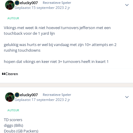
Likelucky007
Recreatieve Speler
Geplaatst
15 september 2023
2 jr
AUTEUR
Vikings met weet ik niet hoeveel turnovers jefferson met een
touchback voor de 1 yard lijn
gelukkig was hurts er wel bij vandaag met zijn 10+ attempts en 2
rushing touchdowns
hopen dat vikings en keer niet 3+ turnovers heeft in kwart 1
Citeren
Author stats
Likelucky007
Recreatieve Speler
Geplaatst
17 september 2023
2 jr
AUTEUR
TD scorers
diggs (Bills)
Doubs (GB Packers)