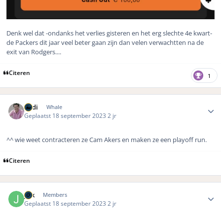
Denk wel dat -ondanks het verlies gisteren en het erg slechte 4e kwart-
de Packers dit jaar veel beter gaan zijn dan velen verwachtten na de
exit van Rodgers....
Citeren
1
Author stats
Rudi
Whale
Geplaatst
18 september 2023
2 jr
^^ wie weet contracteren ze Cam Akers en maken ze een playoff run.
Citeren
Author stats
jslk
Members
Geplaatst
18 september 2023
2 jr